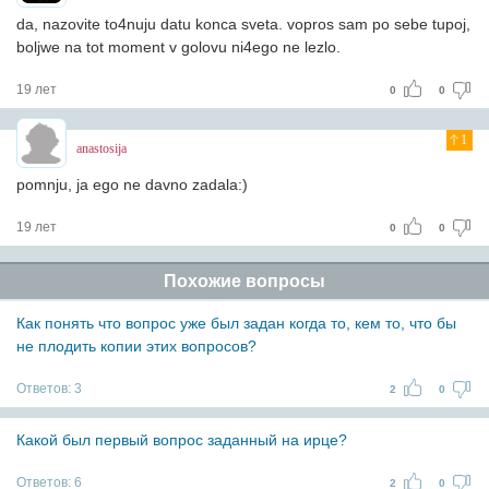
da, nazovite to4nuju datu konca sveta. vopros sam po sebe tupoj,
boljwe na tot moment v golovu ni4ego ne lezlo.
19 лет
0
0
1
anastosija
pomnju, ja ego ne davno zadala:)
19 лет
0
0
Похожие вопросы
Как понять что вопрос уже был задан когда то, кем то, что бы
не плодить копии этих вопросов?
Ответов:
3
2
0
Какой был первый вопрос заданный на ирце?
Ответов:
6
2
0