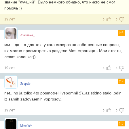
звание "лучший". Было немного обидно, что никто не смог
помочь :)
19 лет
0
0
6
Avelanka_
мм... да... а для тех, у кого склероз на собственные вопросы,
их можно просмотреть в разделе Моя страница - Мои ответы,
левая колонка:))
19 лет
0
0
7
ЗвереВ
net...no ja tolko 4to posmotrel i vspomnil :))..az stidno stalo..odin
iz samih zadovaemih voprosov..
19 лет
0
0
5
Mixalich