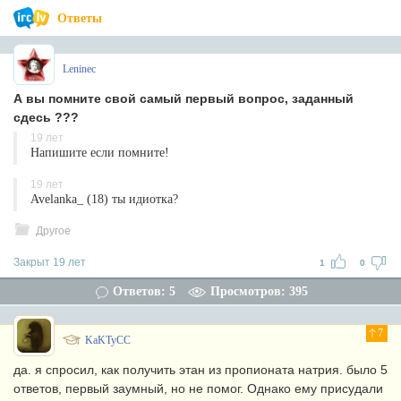
Ответы
Leninec
А вы помните свой самый первый вопрос, заданный
сдесь ???
19 лет
Напишите если помните!
19 лет
Avelanka_ (18) ты идиотка?
Другое
Закрыт 19 лет
1
0
Ответов: 5
Просмотров: 395
7
KaKTyCC
да. я спросил, как получить этан из пропионата натрия. было 5
ответов, первый заумный, но не помог. Однако ему присудали