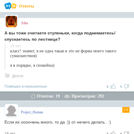
Ответы
Alita
А вы тоже считаете ступеньки, когда поднимаетесь/
спускаетесь по лестнице?
19 лет
класс! значит, я не одна такая и это не форма моего такого
сумасшествия)
я в порядке, я спокойна)
Другое
Помещен в нерешенные
6
0
Ответов: 19
Просмотров: 292
6
Project_Human
Если их оооочень много, то да :)) от нечего делать.. :)
19 лет
0
0