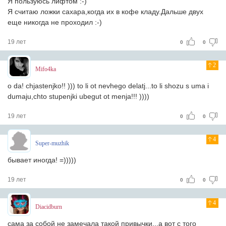
Я пользуюсь лифтом :-)
Я считаю ложки сахара,когда их в кофе кладу.Дальше двух
еще никогда не проходил :-)
19 лет
0
0
2
Mifo4ka
o da! chjastenjko!! ))) to li ot nevhego delatj...to li shozu s uma i
dumaju,chto stupenjki ubegut ot menja!!! ))))
19 лет
0
0
4
Super-muzhik
бывает иногда! =)))))
19 лет
0
0
4
Diacidburn
сама за собой не замечала такой привычки...а вот с того