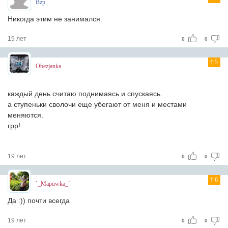
Bzp
Никогда этим не занимался.
19 лет
0
0
5
Obezjanka
каждый день считаю поднимаясь и спускаясь.
а ступеньки сволочи еще убегают от меня и местами
меняются.
грр!
19 лет
0
0
6
`_Mapuwka_`
Да :)) почти всегда
19 лет
0
0