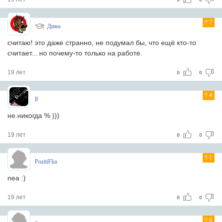
7
Дима
считаю! это даже странно, не подумал бы, что ещё кто-то
считает... но почему-то только на работе.
19 лет
0
0
4
lf
не.никогда % )))
19 лет
0
0
1
PozitiFka
nea :)
19 лет
0
0
6