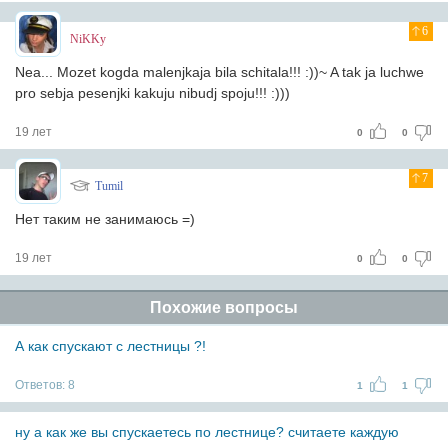
6
NiKKy
Nea... Mozet kogda malenjkaja bila schitala!!! :))~ A tak ja luchwe
pro sebja pesenjki kakuju nibudj spoju!!! :)))
19 лет
0
0
7
Tumil
Нет таким не занимаюсь =)
19 лет
0
0
Похожие вопросы
А как спускают с лестницы ?!
Ответов:
8
1
1
ну а как же вы спускаетесь по лестнице? считаете каждую