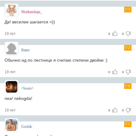
3
Murkanskaja_
Да! веселее шагается =))
19 лет
0
0
2
Batter
Обычно ид по лестнице я считаю степени двойки :)
19 лет
0
0
6
^Sonix^
nea! nekogda!
19 лет
0
0
1
Goshik