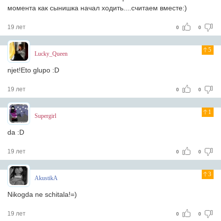
момента как сынишка начал ходить....считаем вместе:)
19 лет
0
0
5
Lucky_Queen
njet!Eto glupo :D
19 лет
0
0
1
Supergirl
da :D
19 лет
0
0
3
AkustikA
Nikogda ne schitala!=)
19 лет
0
0