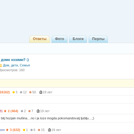
Ответы
Фото
Блоги
Перлы
в доме хозяин? :)
Дом, дети, Семья
Просмотров: 160
(16162)
3
12
50
19 лет
8)
2 (464)
2
7
19 лет
itj hozjain mu6ina....no i ja toze inogda pokomandovatj ljublju....;)
een
3 (632)
1
6
15
19 лет