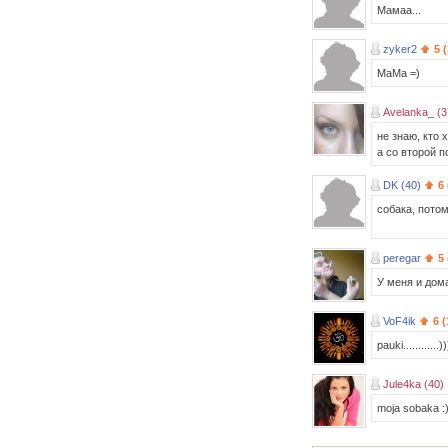
Мамаа...
zyker2
5 
МаМа =)
Avelanka_ (3
не знаю, кто 
а со второй п
DK (40)
6
собака, потом
peregar
5
У меня и дома
VoF4ik
6 
pauki............)
Jule4ka (40)
moja sobaka :)