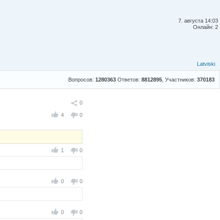
7. августа 14:03
Онлайн: 2
Latviski
Вопросов:
1280363
Ответов:
8812895
, Участников:
370183
Поделиться
0
4
0
1
0
0
0
0
0