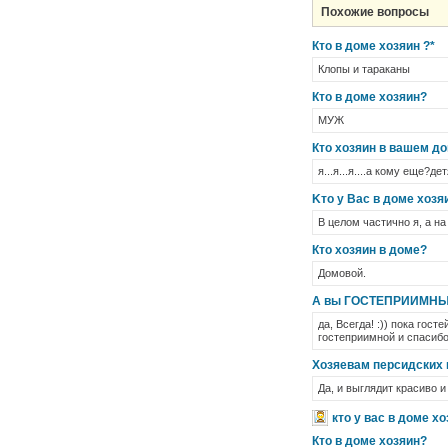
Похожие вопросы
Кто в доме хозяин ?*
Клопы и тараканы
Кто в доме хозяин?
МУЖ
Кто хозяин в вашем д
я...я...я....а кому еще?д
Kто у Bас в доме хозя
В целом частично я, а на
Кто хозяин в доме?
Домовой.
А вы ГОСТЕПРИИМНЫ
да, Всегда! :)) пока гос
гостеприимной и спасибо 
Хозяевам персидских 
Да, и выглядит красиво 
кто у вас в доме х
Кто в доме хозяин?