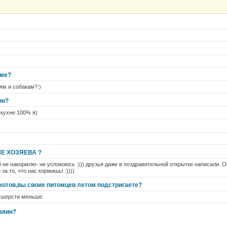
оме?
етям и собакам?:)
ин?
 кухне 100% я)
Е ХОЗЯЕВА ?
тей не накормлю- не успокоюсь :))) друзья даже в поздравительной открытке написали: 
за то, что нас кормишь! :))))
котов,вы своих питомцев летом подстригаете?
и шерсти меньше.
озяин?