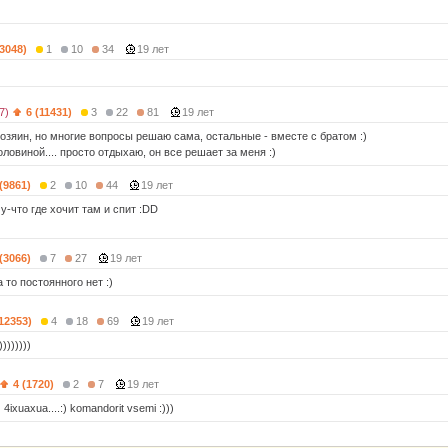
(3048)
1
10
34
19 лет
7)
6 (11431)
3
22
81
19 лет
хозяин, но многие вопросы решаю сама, остальные - вместе с братом :)
оловиной.... просто отдыхаю, он все решает за меня :)
 (9861)
2
10
44
19 лет
у-что где хочит там и спит :DD
 (3066)
7
27
19 лет
 то постоянного нет :)
(12353)
4
18
69
19 лет
)))))))))
4 (1720)
2
7
19 лет
 4ixuaxua....:) komandorit vsemi :)))