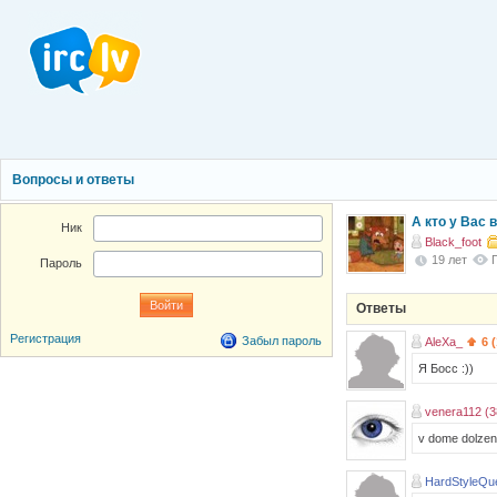
Вопросы и ответы
А кто у Вас 
Ник
Black_foot
19 лет
Пароль
Ответы
Регистрация
Забыл пароль
AleXa_
6 
Я Босс :))
venera112 (3
v dome dolzen b
HardStyleQu