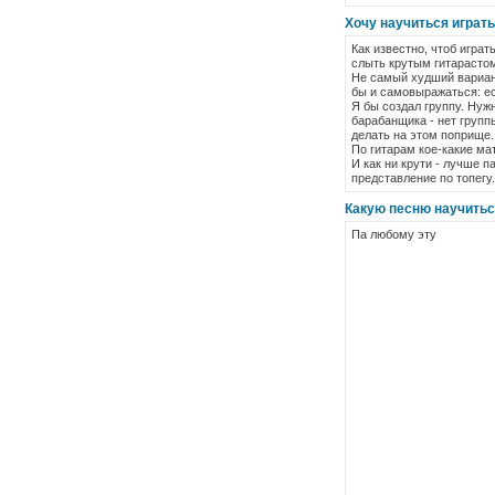
Хочу научиться играть 
Как известно, чтоб играт
слыть крутым гитарастом
Не самый худший вариант
бы и самовыражаться: ес
Я бы создал группу. Нуж
барабанщика - нет группы
делать на этом поприще.
По гитарам кое-какие мат
И как ни крути - лучше п
представление по топегу.
Какую песню научиться
Па любому эту