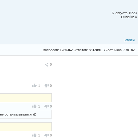
6. августа 15:23
Онлайн: 4
Latviski
Вопросов:
1280362
Ответов:
8812891
, Участников:
370182
Поделиться
0
1
0
1
0
 не останавливаться )))
1
0