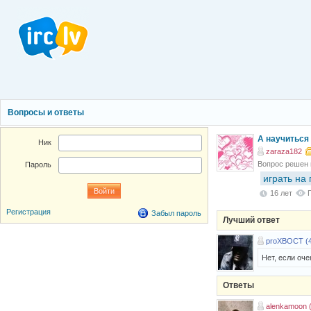
Вопросы и ответы
А научиться 
Ник
zaraza182
Вопрос решен
Пароль
играть на 
16 лет
Регистрация
Забыл пароль
Лучший ответ
proXBOCT (
Нет, если оче
Ответы
alenkamoon 