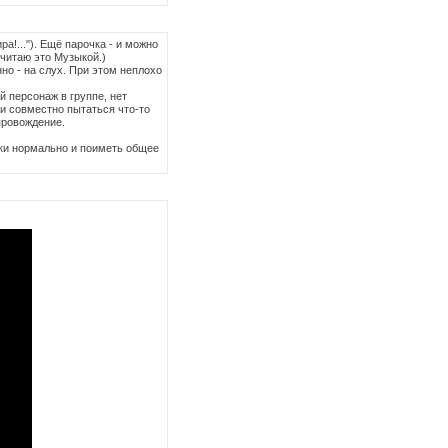
а!..."). Ещё парочка - и можно
считаю это Музыкой.)
но - на слух. При этом неплохо
 персонаж в группе, нет
 и совместно пытаться что-то
провождение.
руки нормально и поиметь общее