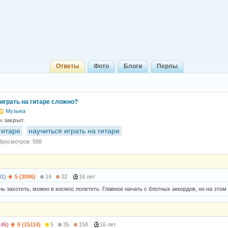
Ответы
Фото
Блоги
Перлы
играть на гитаре сложно?
Музыка
 и
закрыт
.
гитаре
научиться играть на гитаре
Просмотров: 588
41)
5 (3096)
14
32
16 лет
нь захотеть, можно в космос полететь. Главное начать с блотных аккордов, но на этом
(46)
6 (15114)
5
35
158
16 лет