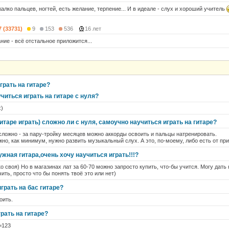
жалко пальцев, ногтей, есть желание, терпение... И в идеале - слух и хороший учитель
7 (33731)
9
153
536
16 лет
ие - всё отстальное приложится...
грать на гитаре?
иться играть на гитаре с нуля?
:)
гитаре играть) сложно ли с нуля, самоучно научиться играть на гитаре?
сложно - за пару-тройку месяцев можно аккорды освоить и пальцы натренировать.
жно, как минимум, нужно развить музыкальный слух. А это, по-моему, либо есть от прир
ужная гитара,очень хочу научиться играть!!!?
о своя) Но в магазинах лат за 60-70 можно запросто купить, что-бы учится. Могу дать 
ить, просто что бы понять твоё это или нет)
грать на бас гитаре?
оить.
рать на гитаре?
=123