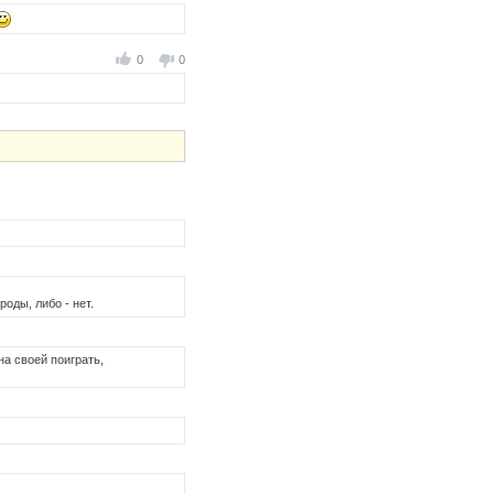
0
0
оды, либо - нет.
на своей поиграть,