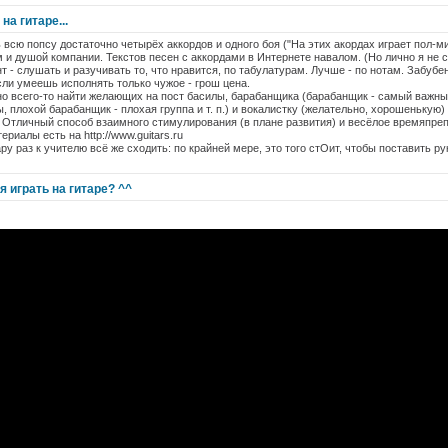
на гитаре...
ь всю попсу достаточно четырёх аккордов и одного боя ("На этих акордах играет пол-мир
 и душой компании. Текстов песен с аккордами в Интернете навалом. (Но лично я не 
 - слушать и разучивать то, что нравится, по табулатурам. Лучше - по нотам. Забубен
ли умеешь исполнять только чужое - грош цена.
но всего-то найти желающих на пост басилы, барабанщика (барабанщик - самый важный
, плохой барабанщик - плохая группа и т. п.) и вокалистку (желательно, хорошенькую)
 Отличный способ взаимного стимулирования (в плане развития) и весёлое времяпре
ериалы есть на http://www.guitars.ru
ару раз к учителю всё же сходить: по крайней мере, это того стОит, чтобы поставить 
 играть на гитаре? ^^