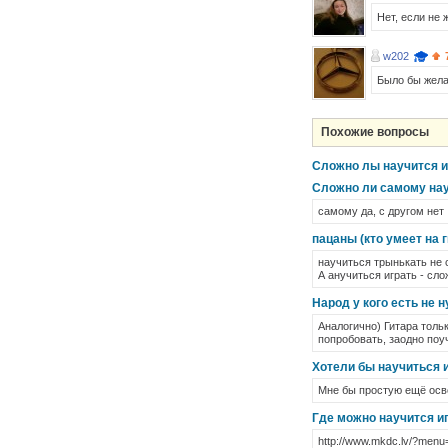
Нет, если не 
w202
Было бы желан
Похожие вопросы
Сложно лы научится и
Сложно ли самому науч
самому да, с другом нет 
пацаны (кто умеет на 
научиться трынькать не 
А анучиться играть - сло
Народ у кого есть не н
Аналогично) Гитара тольк
попробовать, заодно поуч
Хотели бы научиться и
Мне бы простую ещё осв
Где можно научится иг
http://www.mkdc.lv/?menu