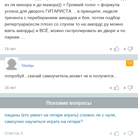
из ля минора и до мажора)) + Громкий голос = формула
успеха для дворого ГИТАРИСТА ... в принципе, неделя
тренинга с переберанием аккордов и боя, потом подбор
репертуара(если плохо со слухом то на аккордс.ру можно
взять аккорды) и ВСЁ, можно гастролировать во дворе и по
паркам ....
16 лет
0
0
6
Shtolnja
попробуй...скачай самоучитель,может че и получится...
16 лет
0
0
Похожие вопросы
пацаны (кто умеет на гитаре играть) сложно ли с нуля,
самоучно научиться играть на гитаре?
Ответов:
6
0
0