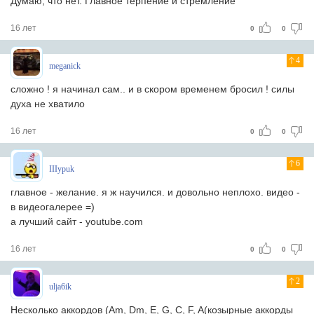
Думаю, что нет. Главное терпение и стремление
16 лет
0
0
4
meganick
сложно ! я начинал сам.. и в скором временем бросил ! силы
духа не хватило
16 лет
0
0
6
IIIypuk
главное - желание. я ж научился. и довольно неплохо. видео -
в видеогалерее =)
а лучший сайт - youtube.com
16 лет
0
0
2
ulja6ik
Несколько аккордов (Am, Dm, E, G, C, F, A(козырные аккорды