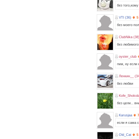
без того,ком
VTI (36)
5
без моего пол
ClubNika (38
без любимого.
oyster_club
гмм, ну если 
Ленкин__ (3
без любви
Kofe_Shokola
без цели... в
Karusjaa
если я сама с
Old_Cat
5