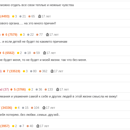
у можно отдать все свои теплые и нежные чувства
 (4493)
3
21
65
17 лет
ового органа..... на это много причин!!
)
6 (7579)
3
22
77
17 лет
. и если детей не будет по какимто причинам
6 (6562)
2
18
59
17 лет
не будет меня, то не будет и моей жизни. так что без меня.
4)
7 (33519)
3
80
362
17 лет
d (37)
5 (3766)
2
36
133
17 лет
нимания и уважения самой к себе и других людей в этой жизни смысла не вижу!
7 (34336)
4
15
104
17 лет
ебя потеряю..без любви..семьи..друзей..
 (3957)
2
7
40
17 лет