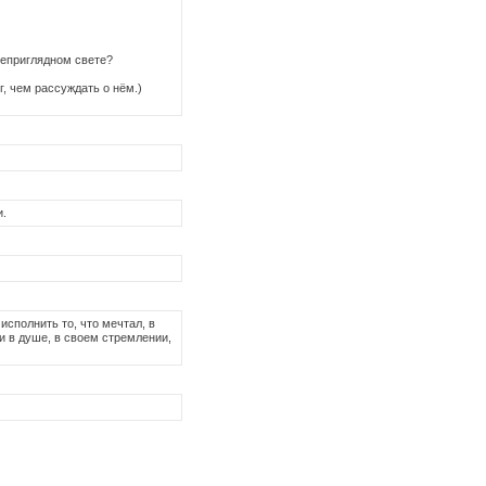
неприглядном свете?
г, чем рассуждать о нём.)
и.
исполнить то, что мечтал, в
и в душе, в своем стремлении,