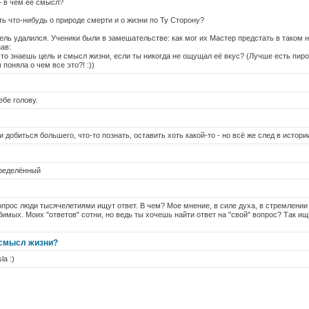
— в чём её смысл?
ь что-нибудь о природе смерти и о жизни по Ту Сторону?
ль удалился. Ученики были в замешательстве: как мог их Мастер предстать в таком 
ав:
что знаешь цель и смысл жизни, если ты никогда не ощущал её вкус? (Лучше есть пиро
 поняла о чем все это?! :))
ебе голову.
добиться большего, что-то познать, оставить хоть какой-то - но всё же след в истори
определённый
опрос люди тысячелетиями ищут ответ. В чем? Мое мнение, в силе духа, в стремлении 
бимых. Моих "ответов" сотни, но ведь ты хочешь найти ответ на "свой" вопрос? Так ищ
 смысл жизни?
la :)