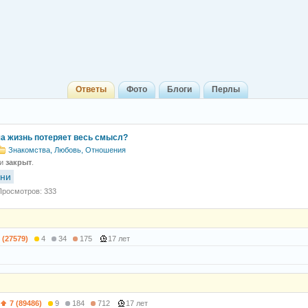
Ответы
Фото
Блоги
Перлы
ша жизнь потеряет весь смысл?
Знакомства, Любовь, Отношения
 и
закрыт
.
зни
Просмотров: 333
 (27579)
4
34
175
17 лет
7 (89486)
9
184
712
17 лет