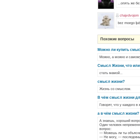
...опять же бе
chajvdvojom
bez moego lju
Похожие вопросы
Можно ли купить смы
Можно, а можно и самому
Смысл Жизни, что или 
стать мамой...
смысл жизни?
Жизнь со смыслом.
В чём смысл жизни дл
Говорят, что у каждого в
а в чём смысл жизни?
А знаешь, хороший вопрос
Один человек непременно
вопрос:
— Можешь ли ты объясни
— Не могу, — последовал