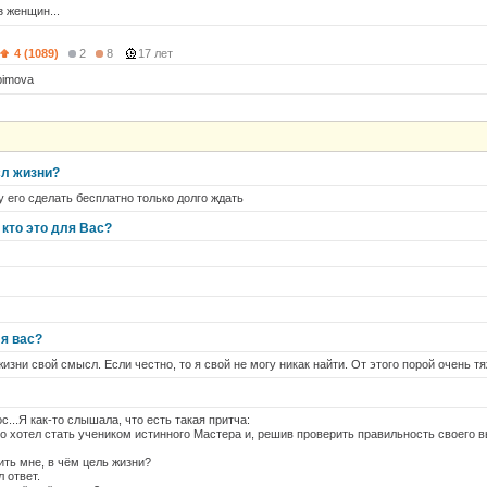
з женщин...
4 (1089)
2
8
17 лет
bimova
сл жизни?
 его сделать бесплатно только долго ждать
кто это для Вас?
я вас?
 жизни свой смысл. Если честно, то я свой не могу никак найти. От этого порой очень тя
...Я как-то слышала, что есть такая притча:
 хотел стать учеником истинного Мастера и, решив проверить правильность своего в
ть мне, в чём цель жизни?
 ответ.