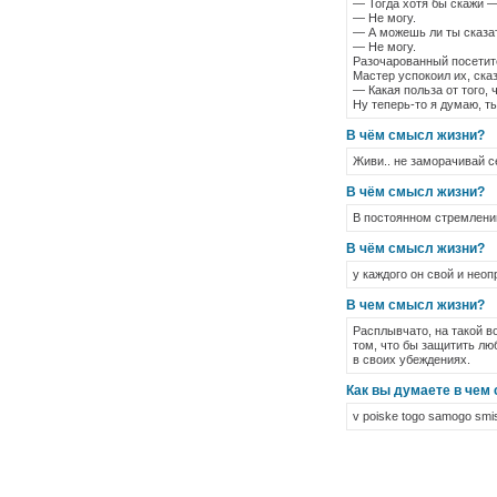
— Тогда хотя бы скажи 
— Не могу.
— А можешь ли ты сказат
— Не могу.
Разочарованный посетите
Мастер успокоил их, сказ
— Какая польза от того, 
Ну теперь-то я думаю, ты
В чём смысл жизни?
Живи.. не заморачивай с
В чём смысл жизни?
В постоянном стремлении 
В чём смысл жизни?
у каждого он свой и не
В чем смысл жизни?
Расплывчато, на такой в
том, что бы защитить лю
в своих убеждениях.
Как вы думаете в чем
v poiske togo samogo smis