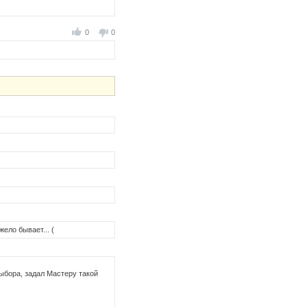
0
0
жело бывает... (
ыбора, задал Мастеру такой