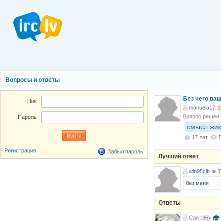
Вопросы и ответы
Без чего ва
Ник
manuela17
Вопрос решен
Пароль
смысл жи
17 лет
Регистрация
Забыл пароль
Лучший ответ
win95cih
7
без меня
Ответы
Сая (36)