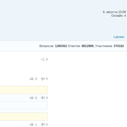
6. августа 10:08
Онлайн: 4
Latviski
Вопросов:
1280362
Ответов:
8812889
, Участников:
370182
Поделиться
0
0
0
0
0
1
0