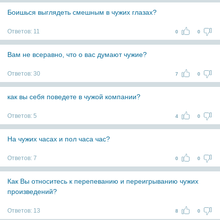
Боишься выглядеть смешным в чужих глазах?
Ответов:
11
0
0
Вам не всеравно, что о вас думают чужие?
Ответов:
30
7
0
как вы себя поведете в чужой компании?
Ответов:
5
4
0
На чужих часах и пол часа час?
Ответов:
7
0
0
Как Вы относитесь к перепеванию и переигрыванию чужих
произведений?
Ответов:
13
8
0