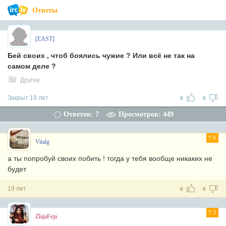
Ответы
[EAST]
Бей своих , чтоб боялись чужие ? Или всё не так на
самом деле ?
Другое
Закрыт 19 лет
0
0
Ответов: 7
Просмотров: 449
6
Vitalg
а ты попробуй своих побить ! тогда у тебя вообще никаких не
будет
19 лет
0
0
5
ZlajaFeja