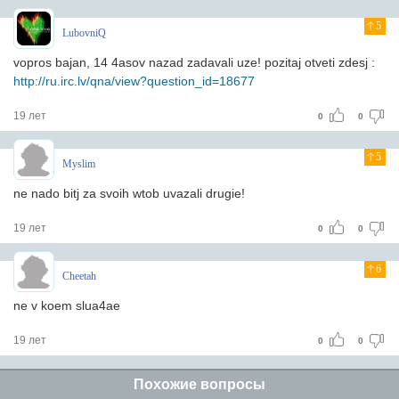
5
LubovniQ
vopros bajan, 14 4asov nazad zadavali uze! pozitaj otveti zdesj :
http://ru.irc.lv/qna/view?question_id=18677
19 лет
0
0
5
Myslim
ne nado bitj za svoih wtob uvazali drugie!
19 лет
0
0
6
Cheetah
ne v koem slua4ae
19 лет
0
0
Похожие вопросы