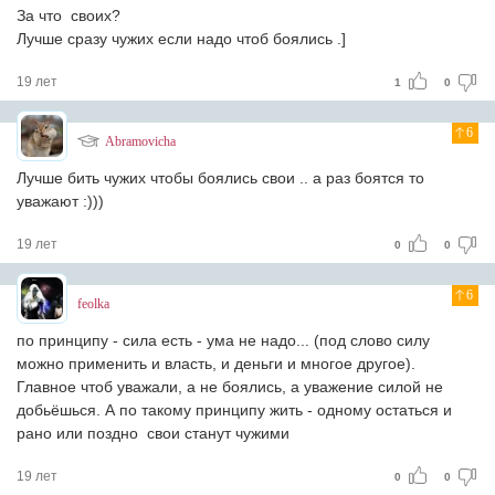
За что своих?
Лучше сразу чужих если надо чтоб боялись .]
19 лет
1
0
6
Abramovicha
Лучше бить чужих чтобы боялись свои .. а раз боятся то
уважают :)))
19 лет
0
0
6
feolka
по принципу - сила есть - ума не надо... (под слово силу
можно применить и власть, и деньги и многое другое).
Главное чтоб уважали, а не боялись, а уважение силой не
добьёшься. А по такому принципу жить - одному остаться и
рано или поздно свои станут чужими
19 лет
0
0