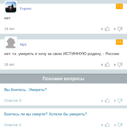
5
Evgenus
нет
19 лет
0
0
6
lagoj
нет. т.к. умереть я хочу за свою ИСТИННУЮ родину, - Россию
19 лет
0
0
Похожие вопросы
Вы боитесь...Умереть?
Ответов:
9
3
0
Боитесь ли вы смерти? Хотели бы умереть?
Ответов:
0
8
3