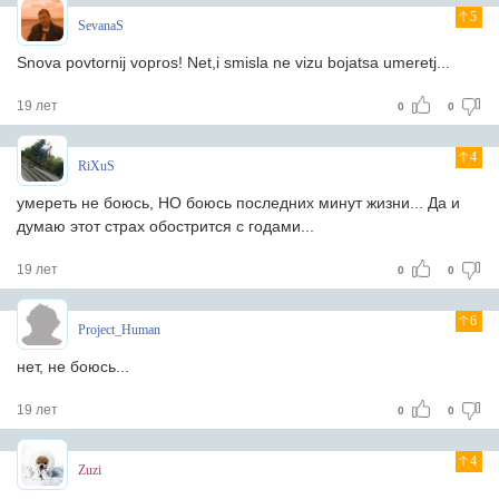
5
SevanaS
Snova povtornij vopros! Net,i smisla ne vizu bojatsa umeretj...
19 лет
0
0
4
RiXuS
умереть не боюсь, НО боюсь последних минут жизни... Да и
думаю этот страх обострится с годами...
19 лет
0
0
6
Project_Human
нет, не боюсь...
19 лет
0
0
4
Zuzi