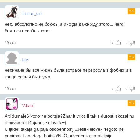
4
Tortured_soul
нет.. абсолютно не боюсь, а иногда даже жду этого... чего
бояться неизбежного..
19 лет
0
0
6
juser
нет,иначе бы вся жизнь была встрахе,переросла в фобию и в
конце сошли бы с ума.
19 лет
0
0
6
`Alivka`
A ti dumaje6 ktoto ne boitsja?Zna4it vrjot ili tak s durosti skozal nu
ili sovsem ot4ajannij 4elovek =)
U ljudei takaja glupaja osobennostj...Jesli 4elovek 4egoto ne
ponimajet on etogo boitsja!NLO,privedenija,paraleljnije