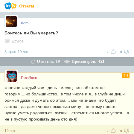
Ответы
moro
Боитесь ли Вы умереть?
Другое
Закрыт 19 лет
2
0
Ответов: 19
Просмотров: 453
4
Diacidburn
конечно каждый час...день...месяц...мы об этом не
говорим....но большинство...в том числе и я...в глубине души
боимся даже и думать об этом.... мы не знаем что будет
завтра...да даже через несколько минут...поэтому просто
нужно уметь радоваться жизни... стремиться многое успеть...а
не в пустую проживать день ото дня)
19 лет
0
0