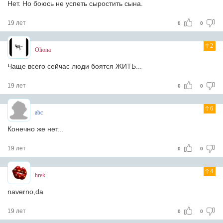
Нет. Но боюсь не успеть сыростить сына.
19 лет
0
0
2
Oliona
Чаще всего сейчас люди боятся ЖИТЬ...
19 лет
0
0
6
abc
Конечно же нет...
19 лет
0
0
4
hrek
naverno,da
19 лет
0
0