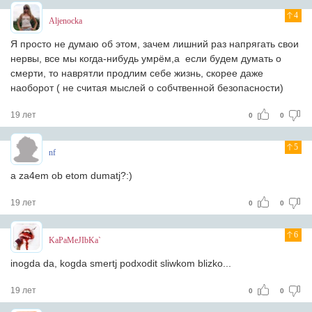
4
Aljenocka
Я просто не думаю об этом, зачем лишний раз напрягать свои
нервы, все мы когда-нибудь умрём,а если будем думать о
смерти, то наврятли продлим себе жизнь, скорее даже
наоборот ( не считая мыслей о собчтвенной безопасности)
19 лет
0
0
5
nf
a za4em ob etom dumatj?:)
19 лет
0
0
6
KaPaMeJIbKa`
inogda da, kogda smertj podxodit sliwkom blizko...
19 лет
0
0