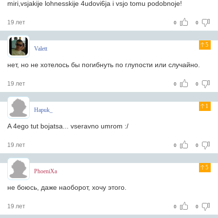
miri,vsjakije lohnesskije 4udovi6ja i vsjo tomu podobnoje!
19 лет
0
0
5
Valett
нет, но не хотелось бы погибнуть по глупости или случайно.
19 лет
0
0
1
Hapuk_
A 4ego tut bojatsa... vseravno umrom :/
19 лет
0
0
5
PhoeniXa
не боюсь, даже наоборот, хочу этого.
19 лет
0
0