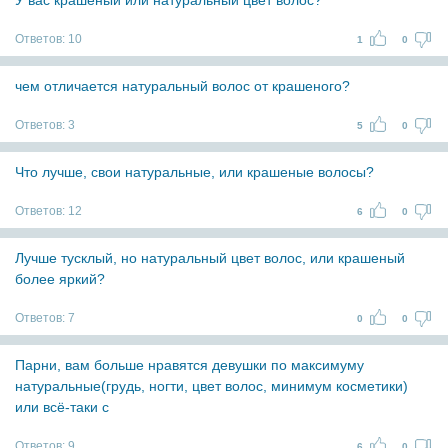
У вас крашеный или натуральный цвет волос?
Ответов:
10
1
0
чем отличается натуральный волос от крашеного?
Ответов:
3
5
0
Что лучше, свои натуральные, или крашеные волосы?
Ответов:
12
6
0
Лучше тусклый, но натуральный цвет волос, или крашеный
более яркий?
Ответов:
7
0
0
Парни, вам больше нравятся девушки по максимуму
натуральные(грудь, ногти, цвет волос, минимум косметики)
или всё-таки с
Ответов:
9
6
0