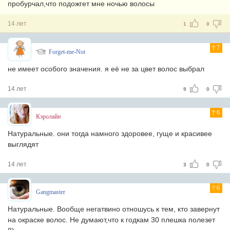
пробурчал,что подожгет мне ночью волосы
14 лет
1
0
7
Forget-me-Not
не имеет особого значения. я её не за цвет волос выбрал
14 лет
9
0
6
Кэролайн
Натуральные. они тогда намного здоровее, гуще и красивее
выглядят
14 лет
3
0
6
Gangmaster
Натуральные. Вообще негатвино отношусь к тем, кто завернут
на окраске волос. Не думают,что к годкам 30 плешка полезет