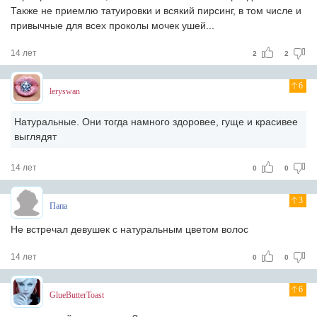
Также не приемлю татуировки и всякий пирсинг, в том числе и
привычные для всех проколы мочек ушей...
14 лет
2
2
6
leryswan
Натуральные. Они тогда намного здоровее, гуще и красивее
выглядят
14 лет
0
0
3
Папа
Не встречал девушек с натуральным цветом волос
14 лет
0
0
6
GlueButterToast