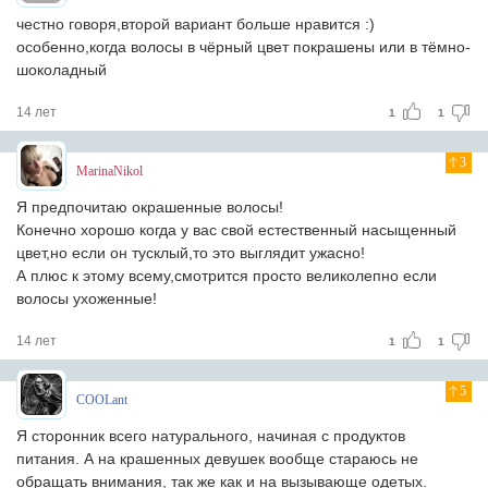
честно говоря,второй вариант больше нравится :)
особенно,когда волосы в чёрный цвет покрашены или в тёмно-
шоколадный
14 лет
1
1
3
MarinaNikol
Я предпочитаю окрашенные волосы!
Конечно хорошо когда у вас свой естественный насыщенный
цвет,но если он тусклый,то это выглядит ужасно!
А плюс к этому всему,смотрится просто великолепно если
волосы ухоженные!
14 лет
1
1
5
COOLant
Я сторонник всего натурального, начиная с продуктов
питания. А на крашенных девушек вообще стараюсь не
обращать внимания, так же как и на вызывающе одетых.