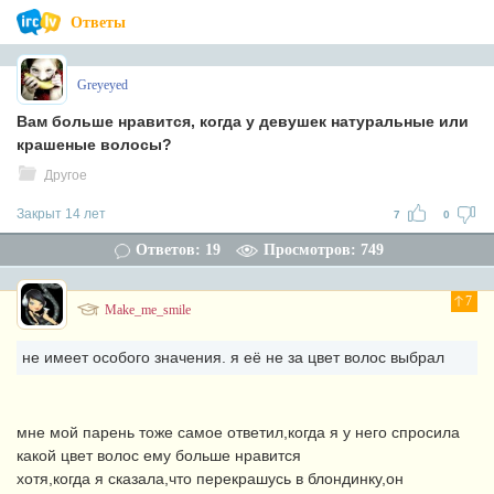
Ответы
Greyeyed
Вам больше нравится, когда у девушек натуральные или
крашеные волосы?
Другое
Закрыт 14 лет
7
0
Ответов: 19
Просмотров: 749
7
Make_me_smile
не имеет особого значения. я её не за цвет волос выбрал
мне мой парень тоже самое ответил,когда я у него спросила
какой цвет волос ему больше нравится
хотя,когда я сказала,что перекрашусь в блондинку,он