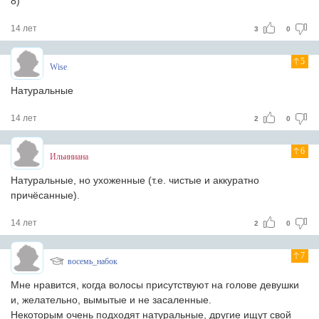
8)
14 лет
3
0
5
Wise
Натуральные
14 лет
2
0
6
Ильиниана
Натуральные, но ухоженные (т.е. чистые и аккуратно
причёсанные).
14 лет
2
0
7
восемь_набок
Мне нравится, когда волосы присутствуют на голове девушки
и, желательно, вымытые и не засаленные.
Некоторым очень подходят натуральные, другие ищут свой