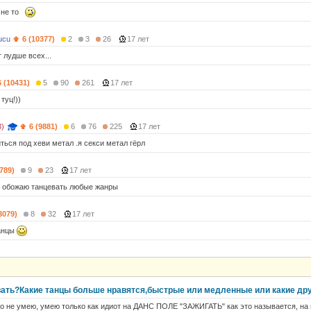
о не то
ucu
6 (10377)
2
3
26
17 лет
 лудше всех...
6 (10431)
5
90
261
17 лет
туц!))
3)
6 (9881)
6
76
225
17 лет
ться под хеви метал .я секси метал гёрл
(789)
9
23
17 лет
.. обожаю танцевать любые жанры
3079)
8
32
17 лет
анцы
вать?Какие танцы больше нравятся,быстрые или медленные или какие др
то не умею, умею только как идиот на ДАНС ПОЛЕ "ЗАЖИГАТЬ" как это называется, на 