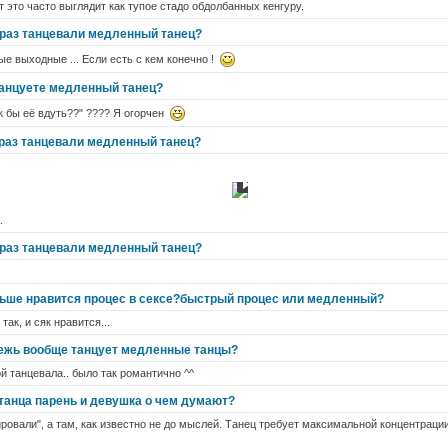
т это часто выглядит как тупое стадо обдолбанных кенгуру.
 раз танцевали медленный танец?
ые выходные ... Если есть с кем конечно !
танцуете медленный танец?
ак бы её вдуть??" ???? Я огорчен
 раз танцевали медленный танец?
.
 раз танцевали медленный танец?
льше нравится процес в сексе?быстрый процес или медленный?
так, и сяк нравится...
ежь вообще танцует медленные танцы?
й танцевала.. было так романтично ^^
танца парень и девушка о чем думают?
ировали", а там, как известно не до мыслей. Танец требует максимальной концентрации