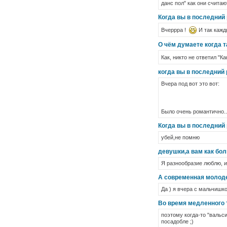
данс пол" как они считаю
Когда вы в последний
Вчеррра !
И так кажд
О чём думаете когда 
Как, никто не ответил "К
когда вы в последний
Вчера под вот это вот:
Было очень романтично..
Когда вы в последний
убей,не помню
девушки,а вам как бо
Я разнообразие люблю, и 
А современная молод
Да ) я вчера с мальчишко
Во время медленного 
поэтому когда-то "вальс
посадобле ;)