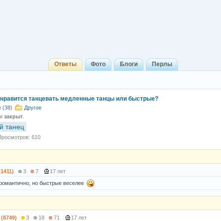
Ответы
Фото
Блоги
Перлы
нравится танцевать медленные танцы или быстрые?
 (38)
Другое
 и
закрыт
.
й танец
Просмотров: 610
(1411)
3
7
17 лет
романтично, но быстрые веселее
 (8749)
3
18
71
17 лет