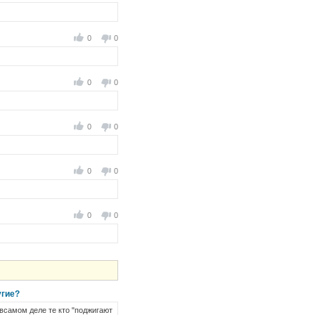
0
0
0
0
0
0
0
0
0
0
угие?
всамом деле те кто "поджигают