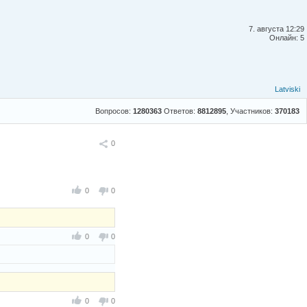
7. августа 12:29
Онлайн: 5
Latviski
Вопросов:
1280363
Ответов:
8812895
, Участников:
370183
Поделиться
0
0
0
0
0
0
0