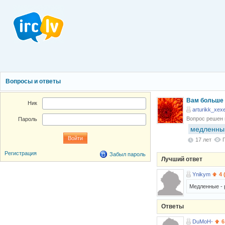
Вопросы и ответы
Вам больше 
Ник
arturikk_xexe
Вопрос решен
Пароль
медленны
17 лет
Регистрация
Забыл пароль
Лучший ответ
Ynikym
4 
Медленные - 
Ответы
DuMoH-
6