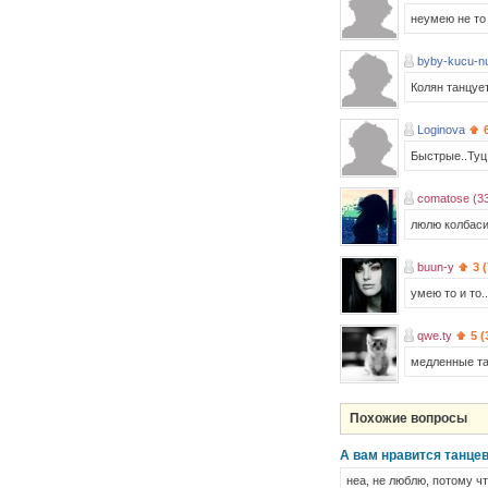
неумею не т
byby-kucu-n
Колян танцует
Loginova
Быстрые..Туц 
comatose (3
люлю колбаси
buun-y
3 
умею то и то
qwe.ty
5 (
медленные т
Похожие вопросы
А вам нравится танце
неа, не люблю, потому ч