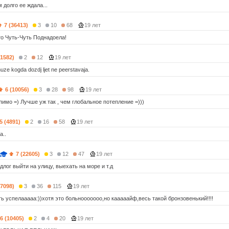
 долго ее ждала...
7 (36413)
3
10
68
19 лет
то Чуть-Чуть Поднадоела!
(1582)
2
12
19 лет
huze kogda dozdj ljet ne peerstavaja.
6 (10056)
3
28
98
19 лет
имо =) Лучше уж так , чем глобальное потепление =)))
5 (4891)
2
16
58
19 лет
a..
7 (22605)
3
12
47
19 лет
длог выйти на улицу, выехать на море и т.д
(7098)
3
36
115
19 лет
ть успелааааа:))хотя это больнооооооо,но кааааайф,весь такой бронзовенький!!!!
6 (10405)
2
4
20
19 лет