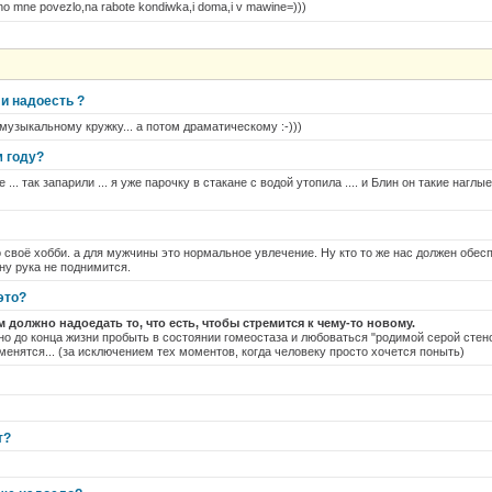
,no mne povezlo,na rabote kondiwka,i doma,i v mawine=)))
и надоесть ?
музыкальному кружку... а потом драматическому :-)))
м году?
... так запарили ... я уже парочку в стакане с водой утопила .... и Блин он такие наглы
о своё хобби. а для мужчины это нормальное увлечение. Ну кто то же нас должен обе
ну рука не поднимится.
это?
 должно надоедать то, что есть, чтобы стремится к чему-то новому.
о до конца жизни пробыть в состоянии гомеостаза и любоваться "родимой серой стено
 менятся... (за исключением тех моментов, когда человеку просто хочется поныть)
т?