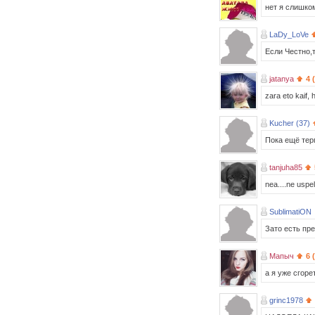
нет я слишком
LaDy_LoVe
Если Честно,
jatanya
4 
zara eto kaif, 
Kucher (37)
Пока ещё терп
tanjuha85
nea....ne uspel
SublimatiON
Зато есть пре
Мапыч
6 
а я уже сгоре
grinc1978