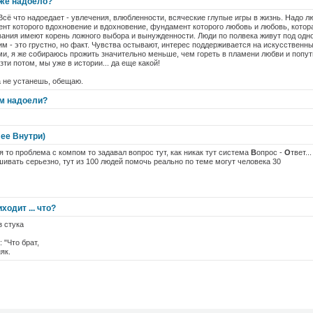
уже надоело?
Всё что надоедает - увлечения, влюбленности, всяческие глупые игры в жизнь. Надо л
нт которого вдохновение и вдохновение, фундамент которого любовь и любовь, котор
ания имеют корень ложного выбора и вынужденности. Люди по полвека живут под одно
гим - это грустно, но факт. Чувства остывают, интерес поддерживается на искусственн
, я же собираюсь прожить значительно меньше, чем гореть в пламени любви и попутн
зти потом, мы уже в истории... да еще какой!
а не устанешь, обещаю.
м надоели?
лее Внутри)
я то проблема с компом то задавал вопрос тут, как никак тут система
В
опрос -
О
твет..
шивать серьезно, тут из 100 людей помочь реально по теме могут человека 30
ходит ... что?
з стука
 "Что брат,
як.