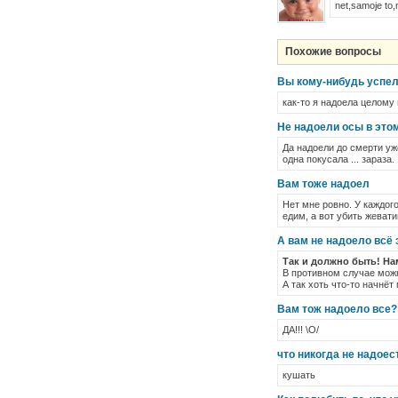
net,samoje to
Похожие вопросы
Вы кому-нибудь успел
как-то я надоела целому 
Не надоели осы в это
Да надоели до смерти уже 
одна покусала ... зараза.
Вам тоже надоел
Нет мне ровно. У каждог
едим, а вот убить жевати
А вам не надоело всё 
Так и должно быть! Нам
В противном случае можн
А так хоть что-то начнёт
Вам тож надоело все?
ДА!!! \O/
что никогда не надоес
кушать