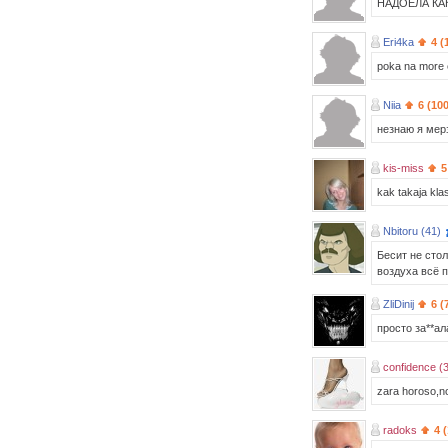
НАДОЕЛА КАК
Eri4ka
4 (
poka na more e
Niia
6 (10
незнаю я мер
kis-miss
5
kak takaja kl
Nbitoru (41)
Бесит не сто
воздуха всё п
ZliDinij
6 (
просто за**ал
confidence (
zara horoso,no
radoks
4 