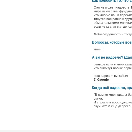
Как полюбить то, что 
Оно не может надоесть. 
мира искусства, фундаме
что многие наши пережив
тянутся все равно к дру
обывательскими мотивами
если не хватит сил допол
Люби бездонность - тогд
Вопросы, которые все
мои:(
А вм не надоело? (Да
раньше если у меня кака
что либо тут вобще спра
еще вариант ты забыл
7. Google
Когда всё надоело, при
"В дом ко мне пришла бе
скука.
И спросила простодушно:
скучно?" И ещё депрессн