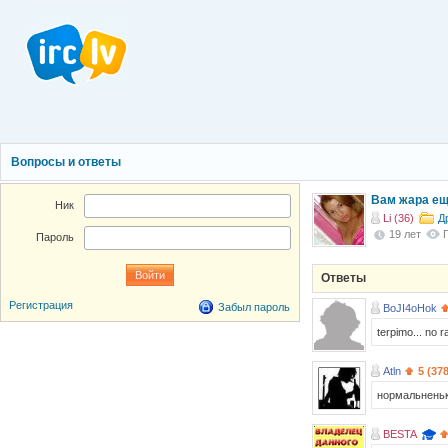
Вопросы и ответы
Вам жара ещ
Ник
Li (36)
Д
19 лет
Пароль
Ответы
Регистрация
Забыл пароль
BoJI4oHok
terpimo... no r
Atln
5 (37
нормальненьк
BESTA