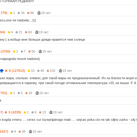
 ГОРЬКАЯ РЕДЬКА!!!!
1779)
1
34
86
19 лет
zu,ese ne nadoela...:)))
004)
4
21
60
19 лет
зну:( а вобще мне больше дожди нравятся чем солнце
 (3750)
2
7
56
19 лет
asnajaogoda mozet nadoestj
8 (127013)
10
40
232
19 лет
лько жара, сколько климат, для такой жары не предназначенный. Из-за близости моря
ревращается в парилку. при такой погоде оптимальная температура +20, не выше :F А н
7701)
1
5
18
19 лет
а
37)
5 (4339)
1
6
13
19 лет
 kogda vmeru .... cerez cur tozeprijatnogo malo .... sejcas poka cto ne tak siljno zarko - zit
(1427)
8
38
19 лет