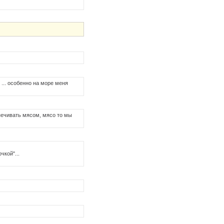
е ... особенно на море меня
спечивать мясом, мясо то мы
чкой"...