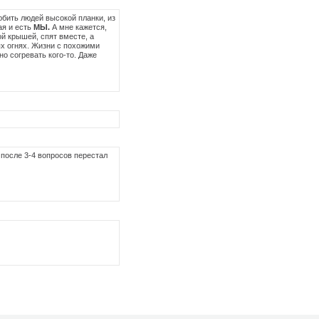
юбить людей высокой планки, из
ая и есть
МЫ.
А мне кажется,
й крышей, спят вместе, а
ых огнях. Жизни с похожими
о согревать кого-то. Даже
. после 3-4 вопросов перестал