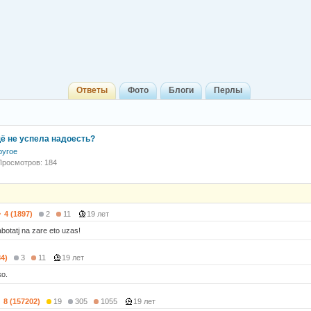
Ответы
Фото
Блоги
Перлы
ё не успела надоесть?
ругое
Просмотров: 184
4 (1897)
2
11
19 лет
abotatj na zare eto uzas!
84)
3
11
19 лет
о.
8 (157202)
19
305
1055
19 лет