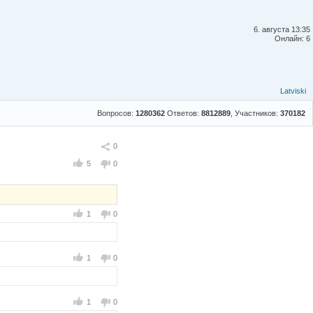
6. августа 13:35
Онлайн: 6
Latviski
Вопросов:
1280362
Ответов:
8812889
, Участников:
370182
Поделиться
0
5
0
1
0
1
0
1
0