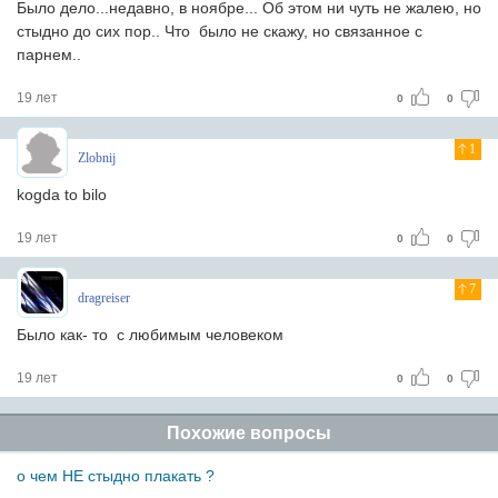
Было дело...недавно, в ноябре... Об этом ни чуть не жалею, но
стыдно до сих пор.. Что было не скажу, но связанное с
парнем..
19 лет
0
0
1
Zlobnij
kogda to bilo
19 лет
0
0
7
dragreiser
Было как- то с любимым человеком
19 лет
0
0
Похожие вопросы
о чем НЕ стыдно плакать ?