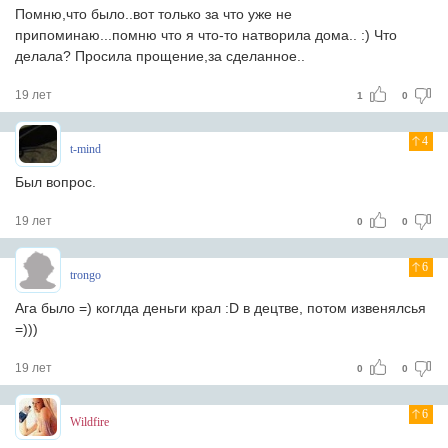
Помню,что было..вот только за что уже не
припоминаю...помню что я что-то натворила дома.. :) Что
делала? Просила прощение,за сделанное..
19 лет
1
0
4
t-mind
Был вопрос.
19 лет
0
0
6
trongo
Ага было =) коглда деньги крал :D в децтве, потом извенялсья
=)))
19 лет
0
0
6
Wildfire