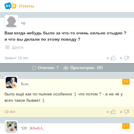
Ответы
vip
Вам когда небудь было за что-то очень сильно стыдно ?
и что вы делали по этому поводу ?
Другое
Закрыт 19 лет
0
0
Ответов: 7
Просмотров: 195
6
Rcon
было ещё как по пьянке особенно :) что потом ? - а не чё у
всех такое бывает :)
19 лет
0
0
7
_K0wKA_