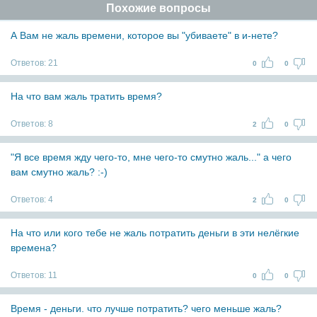
Похожие вопросы
А Вам не жаль времени, которое вы "убиваете" в и-нете?
Ответов:
21
0
0
На что вам жаль тратить время?
Ответов:
8
2
0
"Я все время жду чего-то, мне чего-то смутно жаль..." а чего
вам смутно жаль? :-)
Ответов:
4
2
0
На что или кого тебе не жаль потратить деньги в эти нелёгкие
времена?
Ответов:
11
0
0
Время - деньги. что лучше потратить? чего меньше жаль?