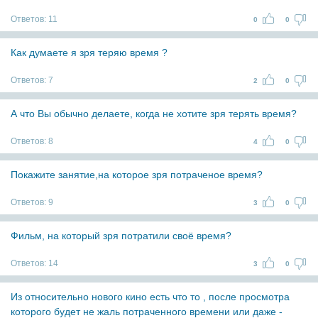
Ответов:
11
0
0
Как думаете я зря теряю время ?
Ответов:
7
2
0
А что Вы обычно делаете, когда не хотите зря терять время?
Ответов:
8
4
0
Покажите занятие,на которое зря потраченое время?
Ответов:
9
3
0
Фильм, на который зря потратили своё время?
Ответов:
14
3
0
Из относительно нового кино есть что то , после просмотра
которого будет не жаль потраченного времени или даже -