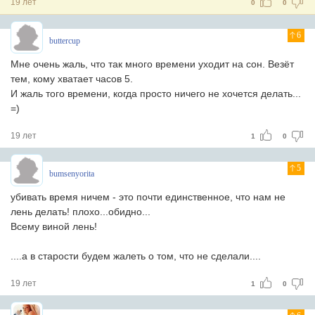
19 лет
0
0
6
buttercup
Мне очень жаль, что так много времени уходит на сон. Везёт
тем, кому хватает часов 5.
И жаль того времени, когда просто ничего не хочется делать...
=)
19 лет
1
0
5
bumsenyorita
убивать время ничем - это почти единственное, что нам не
лень делать! плохо...обидно...
Всему виной лень!
....а в старости будем жалеть о том, что не сделали....
19 лет
1
0