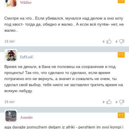
6
Wildfire
Смотря на что.. Если убивался, мучался над делом а оно коту
под хвост- тогда да, обидно и жалко.. А если всё путём- нет, не
жалко..
19 лет
0
0
5
ExPLosE
Время не деньги, в банк не положеш на сохранение и под
проценты! Так что, что сделано то сделано, если время
потрачено его не вернуть, а значит и сожалеть не очем, ты
сделал свой выбор, тебя никто не заставлял тратить время на
всякую лабуду.
19 лет
0
0
2
Asmodei
aga davajte pomozhem detjam iz afriki - pershlem im svoi kompi i