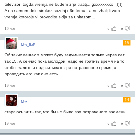
televizori togda vremja ne budem zrja tratitj... gxxxxxxxxx =))))
A na samom dele sirokez sozdaj e6e temu - a ne zhalj li vam
vremja kotoroje vi provodite sidja za unitazom...
19 лет
0
0
6
Mix_RaF
Об таких вещах я может буду задумыватся только через лет
так 15. А сейчас пока молодой, надо не тратить время на то
чтобы жалеть и подсчитывать зря потраченное время, а
проводить его как оно есть.
19 лет
0
0
4
Miz
стараюсь жить так, что бы не было зря потраченого времени...
19 лет
0
0