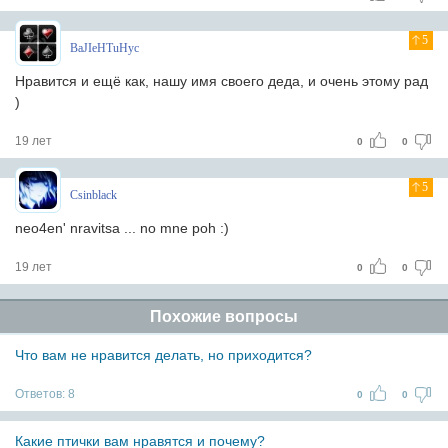
5
BaJIeHTuHyc
Нравится и ещё как, нашу имя своего деда, и очень этому рад
)
19 лет
0
0
5
Csinblack
neo4en' nravitsa ... no mne poh :)
19 лет
0
0
Похожие вопросы
Что вам не нравится делать, но приходится?
Ответов:
8
0
0
Какие птички вам нравятся и почему?