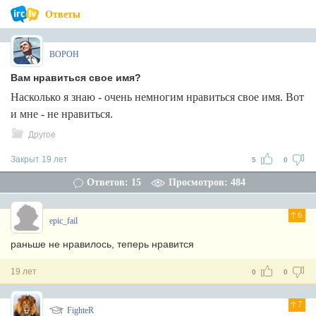
Ответы
BOPOH
Вам нравиться свое имя?
Насколько я знаю - очень немногим нравиться свое имя. Вот
и мне - не нравиться.
Другое
Закрыт 19 лет
5
0
Ответов: 15
Просмотров: 484
6
epic_fail
раньше не нравилось, теперь нравится
19 лет
0
0
7
FighteR