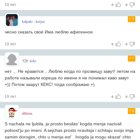
19 лет
0
0
3
kalpaki - kerjux
чесно сказать своё Има люблю афигенное
19 лет
0
0
7
kekc
нет ... Не нравится... Люблю когда по прозвищу завут! летом на
работе называли кореша по имени я не понимал каво завут
+)) Потом заарут КЕКС! тогда соображаю +)
19 лет
0
0
6
althena
S nachala ne ljubila, ja prosto besilas' kogda menja nazivali
polnost'ju po imeni. A sejchas prosto nravitsja i schitaju svojo imja
samim dorogim, chto u menja est' . Inogda ja mogu skazat' chto