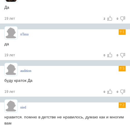
Да
19 лет
2
0
1
nTaxa
да
19 лет
0
0
5
audition
буду краток Да
19 лет
0
0
2
nied
нравится. помню в детстве не нравилось, думаю как и многим
вам