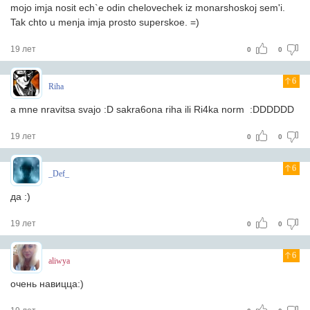
mojo imja nosit ech`e odin chelovechek iz monarshoskoj sem'i.
Tak chto u menja imja prosto superskoe. =)
19 лет
0
0
6
Riha
a mne nravitsa svajo :D sakra6ona riha ili Ri4ka norm :DDDDDD
19 лет
0
0
6
_Def_
да :)
19 лет
0
0
6
aliwya
очень нaвиццa:)