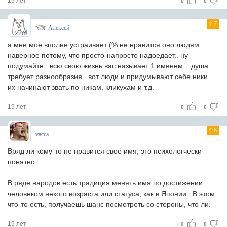
19 лет
0
0
7
Алексей
а мне моё вполне устраивает (% не нравится оно людям
наверное потому, что просто-напросто надоедает.. ну
подумайте.. всю свою жизнь вас называет 1 именем... душа
требует разнообразия.. вот люди и придумывают себе ники..
их начинают звать по никам, кликухам и т.д.
19 лет
0
0
6
vacca
Вряд ли кому-то не нравится своё имя, это психологчески
понятно.
В ряде народов есть традиция менять имя по достижении
человеком некого возраста или статуса, как в Японии. В этом
что-то есть, получаешь шанс посмотреть со стороны, что ли.
19 лет
0
0