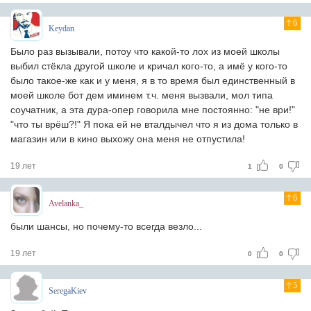
6
Keydan
Было раз вызывали, потоу что какой-то лох из моей школы
выбил стёкла другой школе и кричал кого-то, а имё у кого-то
было такое-же как и у меня, я в то время был единственный в
моей школе бот дем иминем т.ч. меня вызвали, мол типа
соучатник, а эта дура-опер говорила мне постоянно: "не ври!"
"что ты врёш?!" Я пока ей не вталдычел что я из дома только в
магазин или в кино выхожу она меня не отпустила!
19 лет
1
0
6
Avelanka_
были шансы, но почему-то всегда везло...
19 лет
0
0
5
SeregaKiev