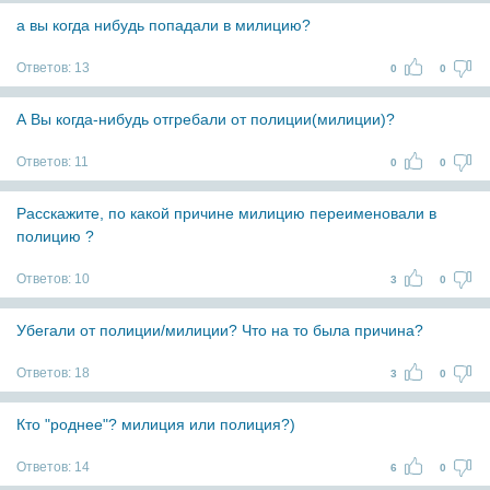
а вы когда нибудь попадали в милицию?
Ответов:
13
0
0
А Вы когда-нибудь отгребали от полиции(милиции)?
Ответов:
11
0
0
Расскажите, по какой причине милицию переименовали в
полицию ?
Ответов:
10
3
0
Убегали от полиции/милиции? Что на то была причина?
Ответов:
18
3
0
Кто "роднее"? милиция или полиция?)
Ответов:
14
6
0