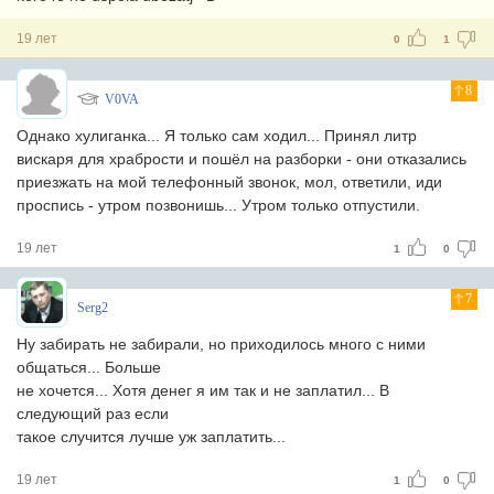
19 лет
0
1
8
V0VA
Однако хулиганка... Я только сам ходил... Принял литр
вискаря для храбрости и пошёл на разборки - они отказались
приезжать на мой телефонный звонок, мол, ответили, иди
проспись - утром позвонишь... Утром только отпустили.
19 лет
1
0
7
Serg2
Ну забирать не забирали, но приходилось много с ними
общаться... Больше
не хочется... Хотя денег я им так и не заплатил... В
следующий раз если
такое случится лучше уж заплатить...
19 лет
1
0