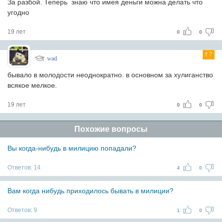
За разбой. Теперь знаю что имея деньги можна делать что
угодно
19 лет
0
0
7
wad
бывало в молодости неоднократно. в основном за хулиганство
всякое мелкое.
19 лет
0
0
Похожие вопросы
Вы когда-нибудь в милицию попадали?
Ответов:
14
4
0
Вам когда нибудь приходилось бывать в милиции?
Ответов:
9
1
0