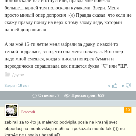
пополоскали нас и отпустили, правда мне повезло
больше...парней там полоскали кулаками. Звери. Меня
просто милый опер допросил :-))) Правда сказал, что если не
скажу правду пойду на верх к тому злому дяде, который
парней допрашивал.
А на моё 15-ти летие меня забрали за драку, с какой-то
теткой подралась, за то, что она меня толкнула. Вот опер
надо мной смеялся, когда я писала поперек бумаги и
переодически спрашивала как пишется буква "Ч" или "Ш".
Другое
Закрыт 19 лет
0
0
Ответов: 7
Просмотров: 659
5
Brocccoli
zabirali za to 4to ja malenko podvipila posla na krasnij svet
obperlasj na mentovskuju ma6inu i pokazala mentu fak )))) nu
koro4e ne uspela ubezatj =D