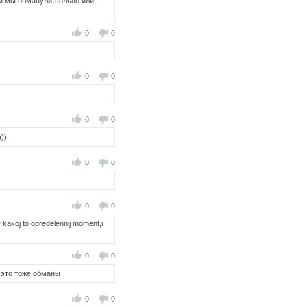
ли мы обманули-вольно или
0
0
0
0
0
0
))
0
0
0
0
v kakoj to opredelennij moment,i
0
0
, это тоже обманы
0
0