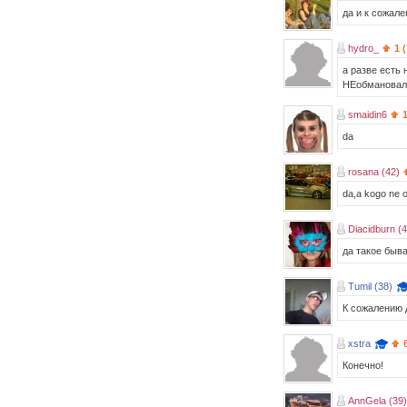
да и к сожале
hydro_
1 
а разве есть 
НЕобмановалии
smaidin6
1
da
rosana (42)
da,a kogo ne o
Diacidburn (4
да такое быва
Tumil (38)
К сожалению 
xstra
Конечно!
AnnGela (39)