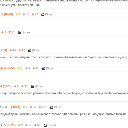
ак и любого другого человека..точнее-вся наша жизнь состоит из черно-белых полос-и
и обманули..прокатили..нас
6 (8528)
4
33
97
19 лет
1 (113)
19 лет
1704)
10
47
19 лет
ечно..... если найдешь того, кого нет... скажи обязательно, он будет экспонатом в музее))
5 (4650)
1
6
41
19 лет
4 (1174)
5
21
19 лет
vsja ziznj esli horosho prismotretsa,kak eto ne pechaljno,no sostoit iz lzi,i mi obmanivajem,
25)
5 (3641)
2
32
101
19 лет
..каждый день, человек обманывает, только эти обманы разные...но даже самые мелкие
5 (3525)
2
17
67
19 лет