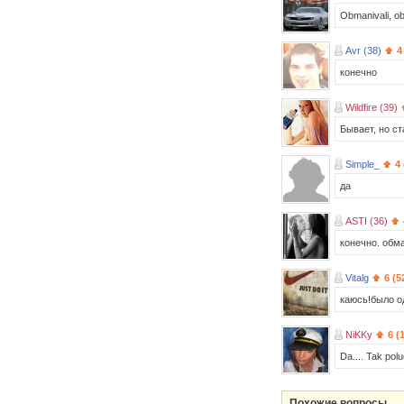
Obmanivali, ob
Avr (38)
4
конечно
Wildfire (39)
Бывает, но ст
Simple_
4
да
ASTI (36)
конечно. обма
Vitalg
6 (5
каюсь!было о
NiKKy
6 (
Da.... Tak poluc
Похожие вопросы