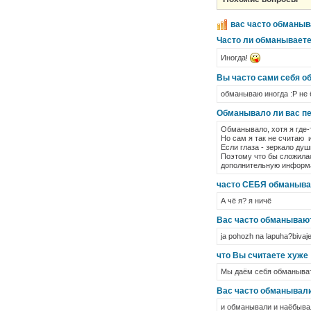
вас часто обманыв
Часто ли обманываете
Иногда!
Вы часто сами себя 
обманываю иногда :Р не 
Обманывало ли вас п
Обманывало, хотя я где-т
Но сам я так не считаю 
Если глаза - зеркало ду
Поэтому что бы сложила
дополнительную информа
часто СЕБЯ обманыв
А чё я? я ничё
Вас часто обманываю
ja pohozh na lapuha?bivaje
что Вы считаете хуже 
Мы даём себя обманывать
Вас часто обманывал
и обманывали и наёбывал