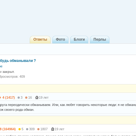
Ответы
Фото
Блоги
Перлы
ибудь обманывали ?
ое
 и
закрыт
.
Просмотров: 409
4 (1417)
3
16
19 лет
друга переодически обманываем. Или, как любят говорить некоторые люди: я не обман
ож своего рода обман.
8 (164964)
5
309
1807
19 лет