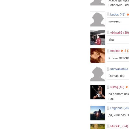
ясное дело)к
невольно ..ил
kudos (42)
конечно.
vikinja69 (39)
aha
nosiop
4 (
в то.... конеч
snovaalenka
Dumaju da)
Nikolj (42)
na samom dele 
nas.
Evgenus (20
да, и не раз.
Murzik_ (24)