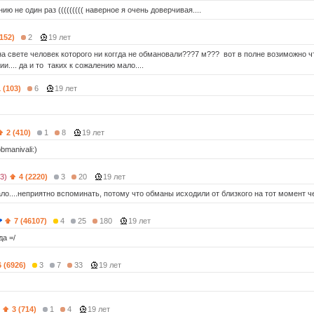
нию не один раз ((((((((( наверное я очень доверчивая....
(152)
2
19 лет
на свете человек которого ни коггда не обмановали???7 м??? вот в полне возиможно ч
.... да и то таких к сожалению мало....
 (103)
6
19 лет
2 (410)
1
8
19 лет
bmanivali:)
3)
4 (2220)
3
20
19 лет
ло....неприятно вспоминать, потому что обманы исходили от близкого на тот момент ч
7 (46107)
4
25
180
19 лет
да =/
6 (6926)
3
7
33
19 лет
3 (714)
1
4
19 лет