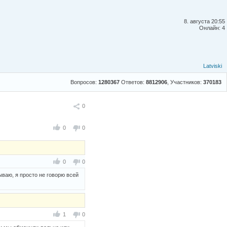
8. августа 20:55
Онлайн: 4
Latviski
Вопросов:
1280367
Ответов:
8812906
, Участников:
370183
Поделиться
0
0
0
0
0
ываю, я просто не говорю всей
1
0