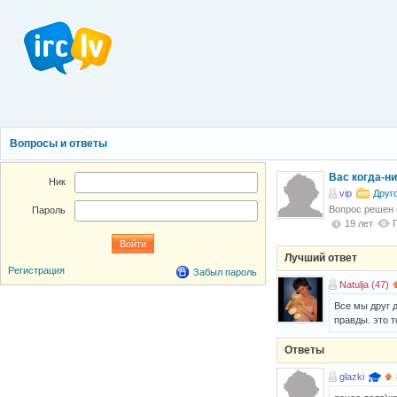
Вопросы и ответы
Вас когда-н
Ник
vip
Друг
Вопрос решен
Пароль
19 лет
Лучший ответ
Регистрация
Забыл пароль
Natulja (47)
Все мы друг 
правды. это т
Ответы
glazki