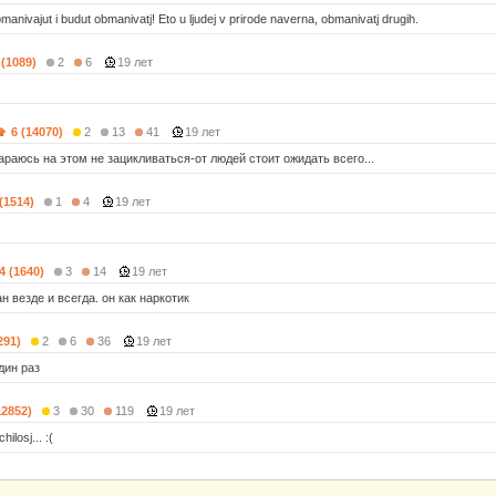
manivajut i budut obmanivatj! Eto u ljudej v prirode naverna, obmanivatj drugih.
 (1089)
2
6
19 лет
6 (14070)
2
13
41
19 лет
араюсь на этом не зацикливаться-от людей стоит ожидать всего...
 (1514)
1
4
19 лет
4 (1640)
3
14
19 лет
н везде и всегда. он как наркотик
291)
2
6
36
19 лет
дин раз
12852)
3
30
119
19 лет
hilosj... :(