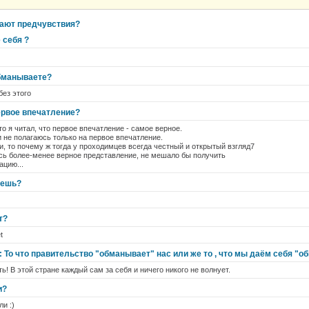
ают предчувствия?
 себя ?
обманываете?
без этого
ервое впечатление?
о я читал, что первое впечатление - самое верное.
и не полагаюсь только на первое впечатление.
ши, то почему ж тогда у проходимцев всегда честный и открытый взгляд7
сь более-менее верное представление, не мешало бы получить
цию...
аешь?
т?
t
: То что правительство "обманывает" нас или же то , что мы даём себя "
! В этой стране каждый сам за себя и ничего никого не волнует.
и?
и :)