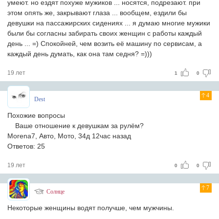
умеют. но ездят похуже мужиков ... носятся, подрезают. при
этом опять же, закрывают глаза ... вообщем, ездили бы
девушки на пассажирских сидениях ... я думаю многие мужики
были бы согласны забирать своих женщин с работы каждый
день ... =) Спокойней, чем возить её машину по сервисам, а
каждый день думать, как она там седня? =)))
19 лет
1
0
4
Dest
Похожие вопросы
Ваше отношение к девушкам за рулём?
Morena7, Авто, Мото, 34д 12час назад
Ответов: 25
19 лет
0
0
7
Солнце
Некоторые женщины водят получше, чем мужчины.