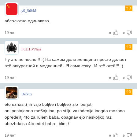
3
y0_St0rM
абсолютно одинаково.
19 лет
0
0
3
PoZiTiVNaja
Ну это не чесно!!! :( На самом деле женщина просто делает
всё аккуратней и медленней...Я сама езжу...И всё окей!!! :)
19 лет
0
0
5
DeNux
eto uzhas :( ih vsjo bolj6e i bolj6e:/ zlo berjot!
oni postajanno me6ajutsa, po stilju vazhdenija inogda mozhno
opredelitj 4to za rulem baba, obagnav ejo neskoljko raz
ubezhdalsa 4to edet baba.. blin :/
19 лет
0
0