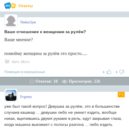
Ответы
Shakur2pac
Ваше отношение к женщинам за рулём?
Ваше мнение?
помойму женщина за рулём это просто.....
Авто, Мото
Помещен в нерешенные
0
0
Ответов: 18
Просмотров: 226
5
Evgenus
уже был такой вопрос! Девушка за рулём, это в большинстве
случаев кашмар ... девушки либо не умеют ездить, вообще
никак, вципившись двумя руками в рель, едут закрывая глаза,
когда машина выезжает с полосы разгона ... либо ездить