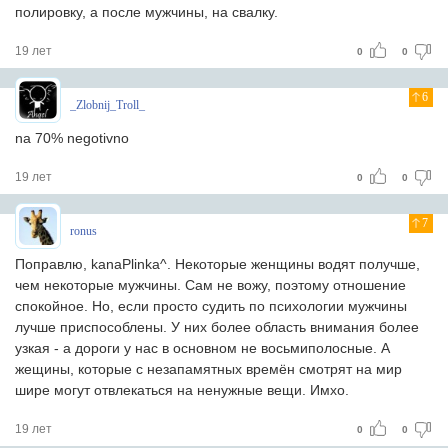
полировку, а после мужчины, на свалку.
19 лет
0
0
6
_Zlobnij_Troll_
na 70% negotivno
19 лет
0
0
7
ronus
Поправлю, kanaPlinka^. Некоторые женщины водят получше,
чем некоторые мужчины. Сам не вожу, поэтому отношение
спокойное. Но, если просто судить по психологии мужчины
лучше приспособлены. У них более область внимания более
узкая - а дороги у нас в основном не восьмиполосные. А
жещины, которые с незапамятных времён смотрят на мир
шире могут отвлекаться на ненужные вещи. Имхо.
19 лет
0
0