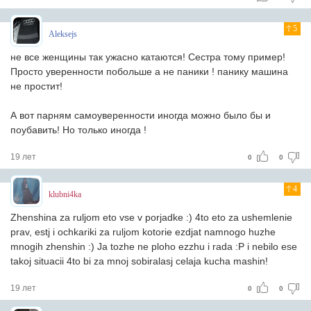
5
Aleksejs
не все женщины так ужасно катаются! Сестра тому пример!
Просто уверенности побольше а не паники ! панику машина
не простит!
А вот парням самоуверенности иногда можно было бы и
поубавить! Но только иногда !
19 лет
0
0
4
klubni4ka
Zhenshina za ruljom eto vse v porjadke :) 4to eto za ushemlenie
prav, estj i ochkariki za ruljom kotorie ezdjat namnogo huzhe
mnogih zhenshin :) Ja tozhe ne ploho ezzhu i rada :P i nebilo ese
takoj situacii 4to bi za mnoj sobiralasj celaja kucha mashin!
19 лет
0
0