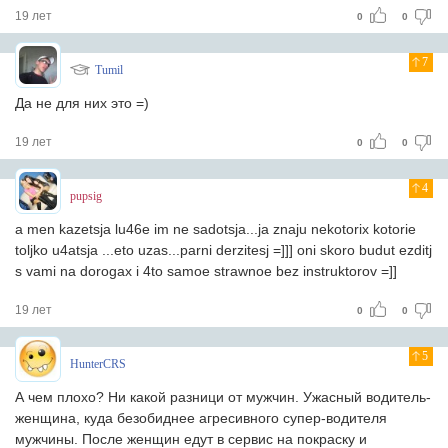
19 лет
0
0
7
Tumil
Да не для них это =)
19 лет
0
0
4
pupsig
a men kazetsja lu46e im ne sadotsja...ja znaju nekotorix kotorie
toljko u4atsja ...eto uzas...parni derzitesj =]]] oni skoro budut ezditj
s vami na dorogax i 4to samoe strawnoe bez instruktorov =]]
19 лет
0
0
5
HunterCRS
А чем плохо? Ни какой разници от мужчин. Ужасный водитель-
женщина, куда безобиднее агресивного супер-водителя
мужчины. После женщин едут в сервис на покраску и