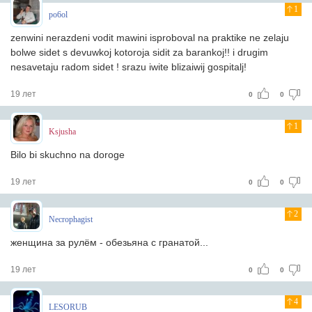
1
po6ol
zenwini nerazdeni vodit mawini isproboval na praktike ne zelaju
bolwe sidet s devuwkoj kotoroja sidit za barankoj!! i drugim
nesavetaju radom sidet ! srazu iwite blizaiwij gospitalj!
19 лет
0
0
1
Ksjusha
Bilo bi skuchno na doroge
19 лет
0
0
2
Necrophagist
женщина за рулём - обезьяна с гранатой...
19 лет
0
0
4
LESORUB