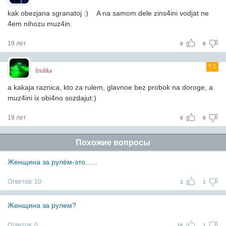
kak obezjana sgranatoj :) A na samom dele zins4ini vodjat ne
4em nihozu muz4in.
19 лет
0
0
5
Irishka
a kakaja raznica, kto za rulem, glavnoe bez probok na doroge, a
muz4ini ix obi4no sozdajut:)
19 лет
0
0
Похожие вопросы
Женщина за рулём-это......
Ответов:
10
1
1
Женщина за рулем?
Ответов:
0
16
1