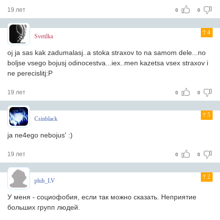
19 лет
0
0
4
Svetilka
oj ja sas kak zadumalasj..a stoka straxov to na samom dele...no
boljse vsego bojusj odinocestva...iex..men kazetsa vsex straxov i
ne perecislitj:P
19 лет
0
0
5
Csinblack
ja ne4ego nebojus' :)
19 лет
0
0
2
pluh_LV
У меня - социофобия, если так можно сказать. Неприятие
больших групп людей.