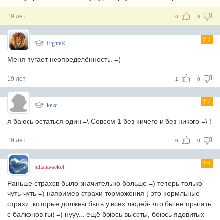
19 лет
0
0
7
FighteR
Меня пугает неопределённость. =(
19 лет
1
0
7
kekc
я баюсь остаться один =\ Совсем 1 без ничего и без никого =\ !
19 лет
0
0
6
juliana-sokol
Раньше страхов было значительно больше =) теперь только
чуть-чуть =) например страхи торможения ( это нормльные
страхи ,которые должны быть у всех людей- что бы не прыгать
с балконов гы) =) нууу... ещё боюсь высоты, боюсь ядовитых