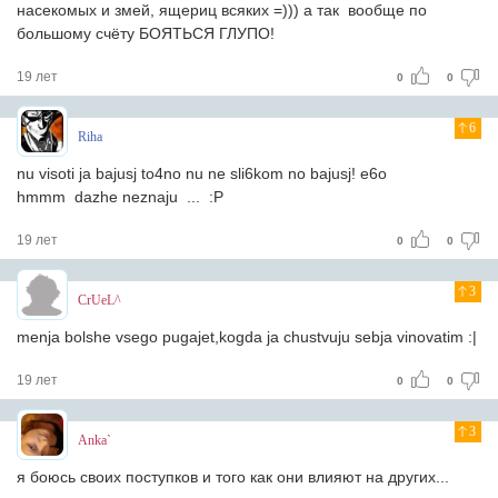
насекомых и змей, ящериц всяких =))) а так вообще по
большому счёту БОЯТЬСЯ ГЛУПО!
19 лет
0
0
6
Riha
nu visoti ja bajusj to4no nu ne sli6kom no bajusj! e6o
hmmm dazhe neznaju ... :P
19 лет
0
0
3
CrUeL^
menja bolshe vsego pugajet,kogda ja chustvuju sebja vinovatim :|
19 лет
0
0
3
Anka`
я боюсь своих поступков и того как они влияют на других...