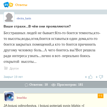
Ответы
electra_karin
Ваши страхи...В чём они проявляются?
Бесстрашных людей не бывает:Кто-то боится темноты,кто-
то высоты,воды,огня,боится оставаться один дома,кто-то
боится закрытых помещений,а кто то боится причинить
другому человеку боль...А чего боитесь вы?Вот решила
ради интереса узнать...лично я вот- нереально боюсь
открытой высоты...
Другое
Закрыт 19 лет
0
0
Ответов: 10
Просмотров: 181
6
lenachka
JA bojusj odino4estva, i bojusj poterjatj svoix blizkix =[