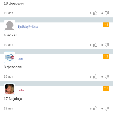
18 февраля
19 лет
0
0
4
TpaBakyP^Zeka
4 июня!
19 лет
0
0
3
man
3 февраля.
19 лет
0
0
1
bethk
17 Nojabrja...
19 лет
0
0