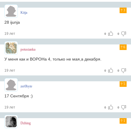
3
Kitja
28 ijunja
19 лет
0
0
6
potusianka
У меня как и ВОРОНа 4, только не мая,а декабря.
19 лет
0
0
5
zer0byte
17 Сентября :)
19 лет
0
0
1
Dzhing