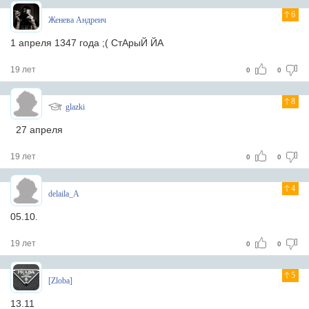
6
Женева Андреич
1 апреля 1347 года ;( СтАрыЙ ЙА
19 лет
0
0
8
glazki
27 апреля
19 лет
0
0
4
delaila_A
05.10.
19 лет
0
0
5
[Zloba]
13.11