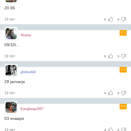
20.06
19 лет
0
0
3
Menina
09/10/...
19 лет
0
0
3
ghettochild
28 janvarja
19 лет
0
0
4
Kareglazaja2007
03 января
19 лет
0
0