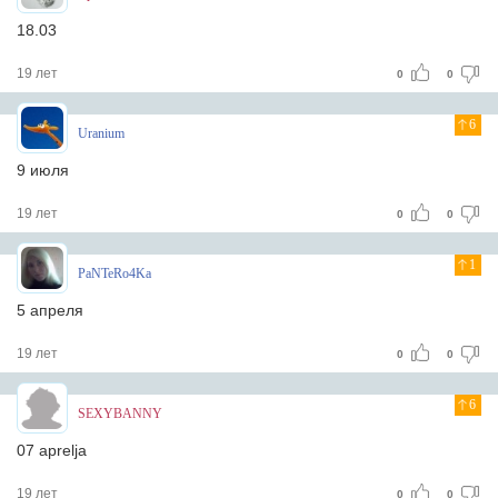
18.03
19 лет
0
0
6
Uranium
9 июля
19 лет
0
0
1
PaNTeRo4Ka
5 апреля
19 лет
0
0
6
SEXYBANNY
07 aprelja
19 лет
0
0