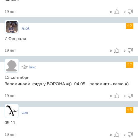
19 лет
0
0
2
ARA
7 Февраля
19 лет
0
0
7
kekc
13 сентября
Запоминаем когда у ВОРОНА =)) 04.05... запомнить легко =)
19 лет
0
0
5
unes
09.11
19 лет
0
0