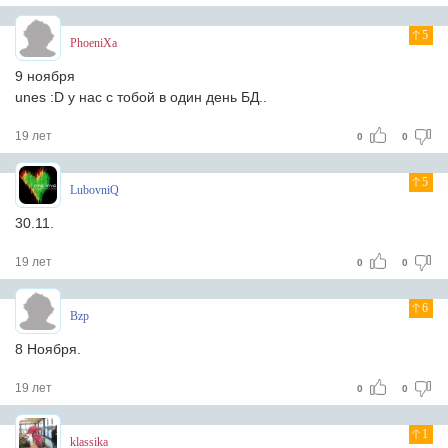
5
PhoeniXa
9 ноября
unes :D у нас с тобой в один день БД..
19 лет
0
0
5
LubovniQ
30.11.
19 лет
0
0
6
Bzp
8 Ноября.
19 лет
0
0
1
klassika