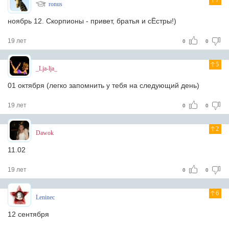
7
ronus
ноябрь 12. Скорпионы - привет, братья и сЁстры!)
19 лет
0
0
5
_Lja-lja_
01 oктября (легко запомнить у тебя на следующий день)
19 лет
0
0
2
Dawok
11.02
19 лет
0
0
6
Leninec
12 сентября