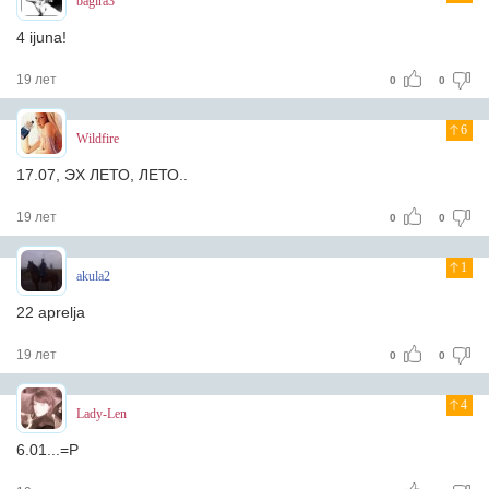
bagira3
4 ijuna!
19 лет
0
0
6
Wildfire
17.07, ЭХ ЛЕТО, ЛЕТО..
19 лет
0
0
1
akula2
22 aprelja
19 лет
0
0
4
Lady-Len
6.01...=P