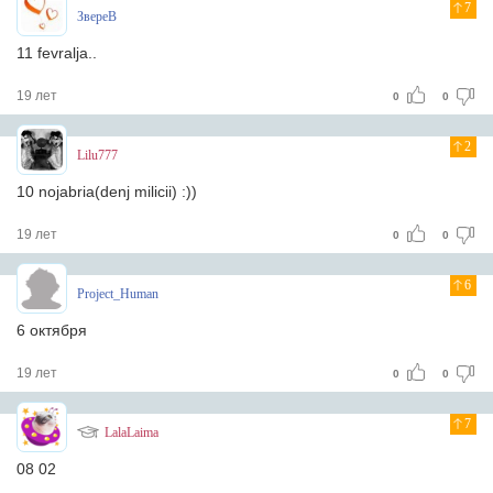
7
ЗвереВ
11 fevralja..
19 лет
0
0
2
Lilu777
10 nojabria(denj milicii) :))
19 лет
0
0
6
Project_Human
6 октября
19 лет
0
0
7
LalaLaima
08 02