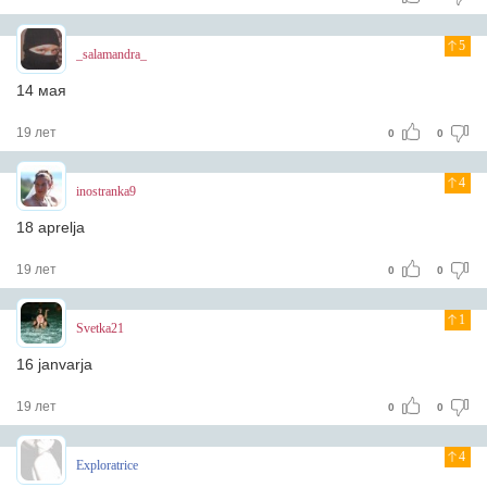
5
_salamandra_
14 мая
19 лет
0
0
4
inostranka9
18 aprelja
19 лет
0
0
1
Svetka21
16 janvarja
19 лет
0
0
4
Exploratrice