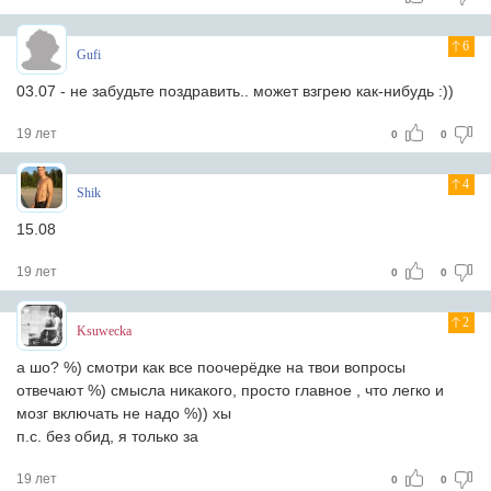
6
Gufi
03.07 - не забудьте поздравить.. может взгрею как-нибудь :))
19 лет
0
0
4
Shik
15.08
19 лет
0
0
2
Ksuwecka
а шо? %) смотри как все поочерёдке на твои вопросы
отвечают %) смысла никакого, просто главное , что легко и
мозг включать не надо %)) хы
п.с. без обид, я только за
19 лет
0
0