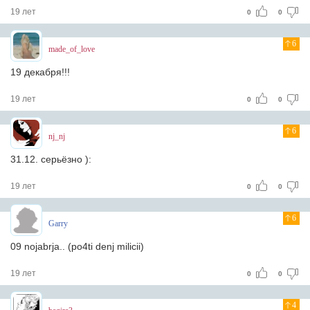
19 лет
0
0
6
made_of_love
19 декабря!!!
19 лет
0
0
6
nj_nj
31.12. серьёзно ):
19 лет
0
0
6
Garry
09 nojabrja.. (po4ti denj milicii)
19 лет
0
0
4