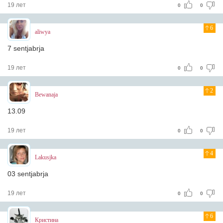
19 лет
0
0
6
aliwya
7 sentjabrja
19 лет
0
0
2
Bewanaja
13.09
19 лет
0
0
4
Lakusjka
03 sentjabrja
19 лет
0
0
6
Кристина