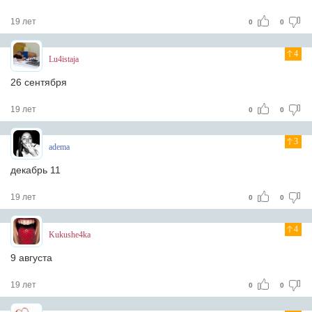
19 лет
0
0
4
Lu4istaja
26 cентября
19 лет
0
0
3
adema
декабрь 11
19 лет
0
0
4
Kukushe4ka
9 августа
19 лет
0
0