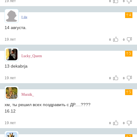
19 лет
0
0
4
Lilit
14 августа.
19 лет
0
0
5
Lucky_Queen
13 dekabrja
19 лет
0
0
5
Murzik_
хм, ты решил всех поздравить с ДР.....????
16.12
19 лет
0
0