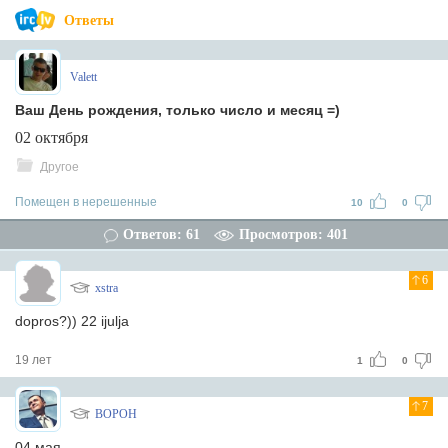
Ответы
Valett
Ваш День рождения, только число и месяц =)
02 октября
Другое
Помещен в нерешенные
10
0
Ответов: 61
Просмотров: 401
6
xstra
dopros?)) 22 ijulja
19 лет
1
0
7
BOPOH
04 мая