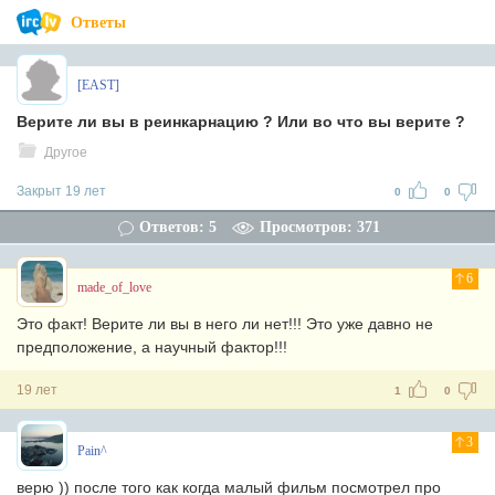
Ответы
[EAST]
Верите ли вы в реинкарнацию ? Или во что вы верите ?
Другое
Закрыт 19 лет
0
0
Ответов: 5
Просмотров: 371
6
made_of_love
Это факт! Верите ли вы в него ли нет!!! Это уже давно не
предположение, а научный фактор!!!
19 лет
1
0
3
Pain^
верю )) после того как когда малый фильм посмотрел про