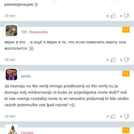
реинкорнацию ))
19 лет
0
0
6
Abramovicha
верю в это .. а ещё я верю в то, что если намочить манту она
восполится :)))
19 лет
0
0
4
ugodaj
Ja neznaju vo 4to veritj mnogo predlozenij vo 4to veritj nu ja
dumaju estj reinkornacija ot kuda ze pojavlajutsa novie du6i? esli
bi vse vremja rozdalisj novie to et nerealno pridumatj bi bilo stolko
raznih potomu4to vse ljudi raznie! =))
19 лет
0
0
3
Lawazza