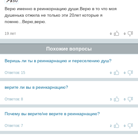
Верю именно в реинкорнацию души.Верю в то что моя
душенька отжила не только эти 20лет которые я
помню...Верю,верю.
19 лет
0
0
Похожие вопросы
Веришь ли ты в реинкарнацию и переселению душ?
Ответов:
15
0
0
верите ли вы в реинкарнацию?
Ответов:
8
3
0
Почему вы верите/не верите в реинкарнацию?
Ответов:
7
2
0