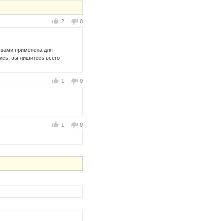
2
0
о вами применена для
ись, вы лишитесь всего
1
0
1
0