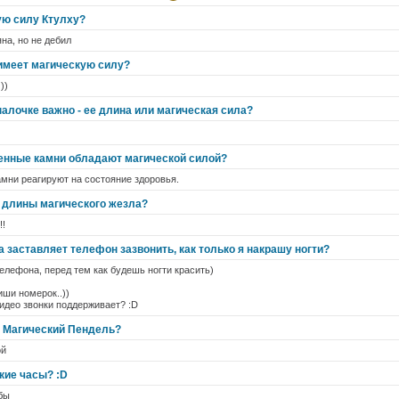
ую силу Ктулху?
на, но не дебил
 имеет магическую силу?
))
алочке важно - ее длина или магическая сила?
ценные камни обладают магической силой?
амни реагируют на состояние здоровья.
т длины магического жезла?
!!
а заставляет телефон зазвонить, как только я накрашу ногти?
елефона, перед тем как будешь ногти красить)
иши номерок..))
идео звонки поддерживает? :D
е Магический Пендель?
ой
кие часы? :D
бы