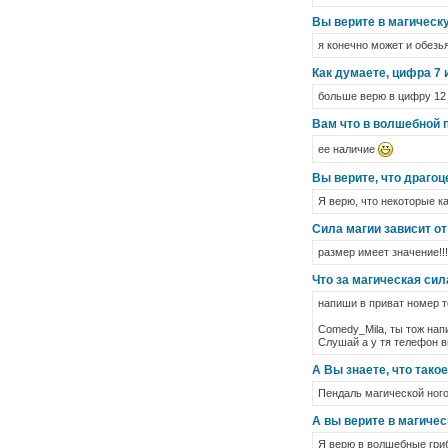
Вы верите в магическ
я конечно может и обезья
Как думаете, цифра 7
больше верю в цифру 12 
Вам что в волшебной п
ее наличие
Вы верите, что драго
Я верю, что некоторые к
Сила магии зависит о
размер имеет значение!!!
Что за магическая сил
напиши в приват номер т
Comedy_Mila, ты тож нап
Слушай а у тя телефон в
А Вы знаете, что тако
Пендаль магической ног
А вы верите в магичес
Я верю в волшебные гри