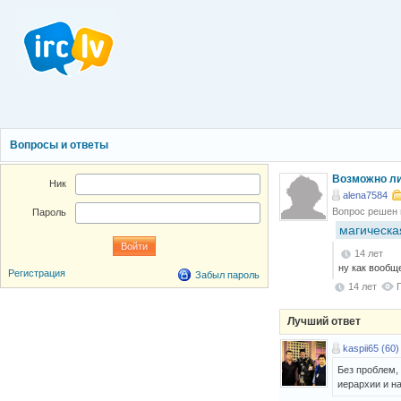
Вопросы и ответы
Возможно ли
Ник
alena7584
Вопрос решен
Пароль
магическа
14 лет
ну как вообщ
Регистрация
Забыл пароль
14 лет
Лучший ответ
kaspii65 (60)
Без проблем, 
иерархии и на