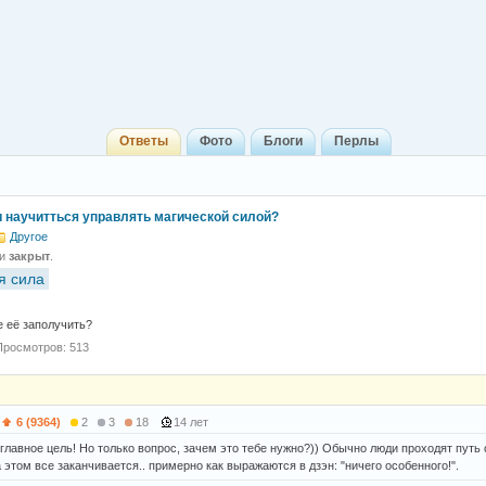
Ответы
Фото
Блоги
Перлы
 научитться управлять магической силой?
Другое
 и
закрыт
.
я сила
е её заполучить?
Просмотров: 513
6 (9364)
2
3
18
14 лет
главное цель! Но только вопрос, зачем это тебе нужно?)) Обычно люди проходят путь 
 этом все заканчивается.. примерно как выражаются в дзэн: "ничего особенного!".