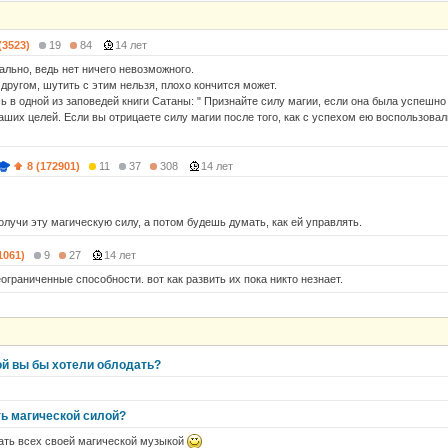
(3523)
19
84
14 лет
ально, ведь нет ничего невозможного.
 другом, шутить с этим нельзя, плохо кончится может.
сь в одной из заповедей книги Сатаны: " Признайте силу магии, если она была успешн
аших целей. Если вы отрицаете силу магии после того, как с успехом ею воспользовал
8 (172901)
11
37
308
14 лет
олучи эту магическую силу, а потом будешь думать, как ей управлять.
1061)
9
27
14 лет
ограниченные способности. вот как развить их пока никто незнает.
ой вы бы хотели облодать?
ть магической силой?
вать всех своей магической музыкой