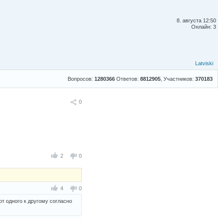
8. августа 12:50
Онлайн: 3
Latviski
Вопросов:
1280366
Ответов:
8812905
, Участников:
370183
Поделиться
0
2
0
4
0
от одного к другому согласно