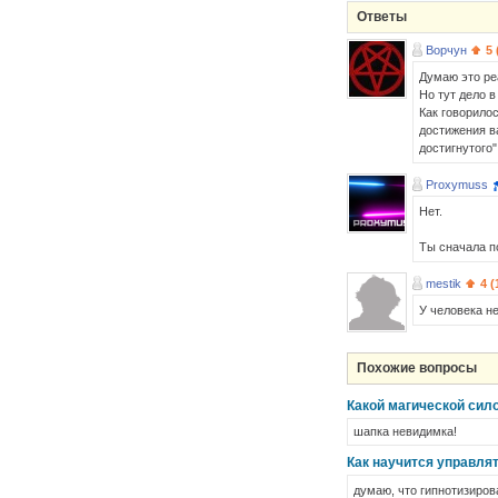
Ответы
Ворчун
5 
Думаю это ре
Но тут дело в
Как говорило
достижения в
достигнутого"
Proxymuss
Нет.
Ты сначала п
mestik
4 (
У человека не
Похожие вопросы
Какой магической сил
шапка невидимка!
Как научится управля
думаю, что гипнотизиро