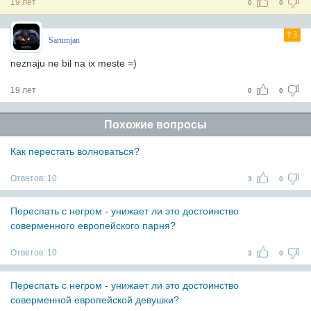
19 лет
0
0
3
Sarumjan
neznaju ne bil na ix meste =)
19 лет
0
0
Похожие вопросы
Как перестать волноваться?
Ответов:
10
3
0
Переспать с негром - унижает ли это достоинство
соверменного европейского парня?
Ответов:
10
3
0
Переспать с негром - унижает ли это достоинство
соверменной европейской девушки?