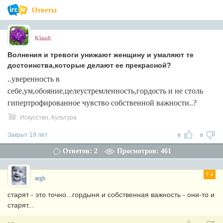
Ответы
Klaudi
Волнения и тревоги унижают женщину и умаляют те
достоинства,которые делают ее прекрасной?
..уверенность в
себе,ум,обояние,целеустремленность,гордость и не столь
гипертрофированное чувство собственной важности..?
Искусство, Культура
Закрыт 19 лет
0
0
Ответов: 2
Просмотров: 461
4
argh
старят - это точно...гордыня и собственная важность - они-то и
старят...