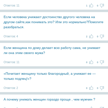
Ответов:
11
1
0
Если человека унижают достоинство другого человека на
другом сайте,как понимать это? Или это нормально?Помогите
разобраться.
Ответов:
4
2
0
Если женщина по дому делает всю работу сама, не унижает
ли она этим своего мужа?
Ответов:
11
0
0
«Почитает женщину только благородный, а унижает ее —
только подлец!»?
Ответов:
2
0
0
А почему унижать женщин гораздо проще , чем мужчин ?