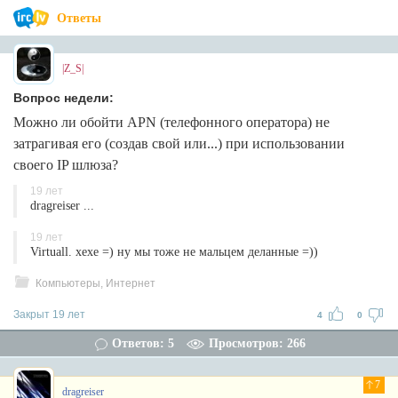
Ответы
|Z_S|
Вопрос недели:
Можно ли обойти APN (телефонного оператора) не
затрагивая его (создав свой или...) при использовании
своего IP шлюза?
19 лет
dragreiser ...
19 лет
Virtuall. хехе =) ну мы тоже не мальцем деланные =))
Компьютеры, Интернет
Закрыт 19 лет
4
0
Ответов: 5
Просмотров: 266
7
dragreiser