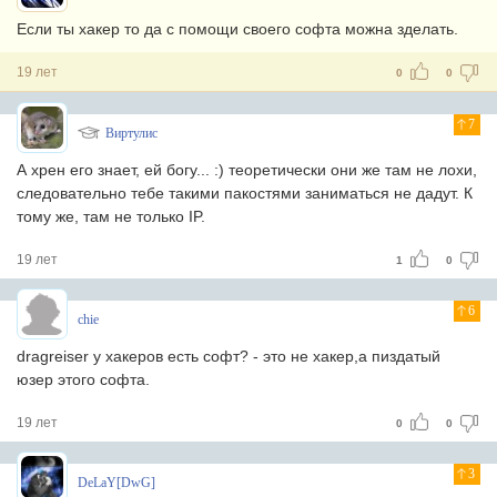
Если ты хакер то да с помощи своего софта можна зделать.
19 лет
0
0
7
Виртулис
А хрен его знает, ей богу... :) теоретически они же там не лохи,
следовательно тебе такими пакостями заниматься не дадут. К
тому же, там не только IP.
19 лет
1
0
6
chie
dragreiser у хакеров есть софт? - это не хакер,а пиздатый
юзер этого софта.
19 лет
0
0
3
DeLaY[DwG]