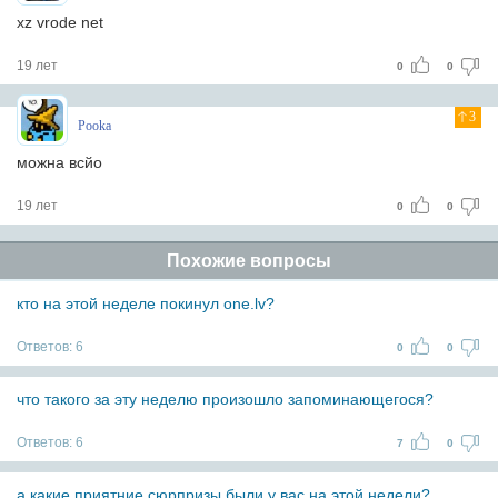
xz vrode net
19 лет
0
0
3
Pooka
можна всйо
19 лет
0
0
Похожие вопросы
кто на этой неделе покинул one.lv?
Ответов:
6
0
0
что такого за эту неделю произошло запоминающегося?
Ответов:
6
7
0
а какие приятние сюрпризы были у вас на этой недели?