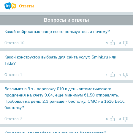
Ответы
Вопросы и ответы
Какой нейросетью чаще всего пользуетесь и почему?
Ответов:
10
3
0
Какой конструктор выбрать для сайта услуг: Smink.ru или
Tilda?
Ответов:
1
1
1
Безлимит в З.з - перевожу €10 в день автоматического
продления на счету 9.64, ещё минимум €1.50 отправлять.
Пробовал на день, 2,3 раньше - бестолку. СМС на 1616 БэЭс
бестолку?
Ответов:
2
0
0