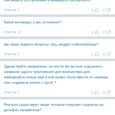
Как решить эту проблему в анивирусе Касперского?
Ответов:
1
1
0
Какой антивирус у вас устновлен?
Ответов:
12
1
0
где чаще задаете вопросы: ирц, реддит, ответымайлру?
Ответов:
0
1
0
Здравствуйте уважаемые, не могли бы вы мне подсказать
название одного приложение для компьютера для
майнкрафта опишу вам в ней можно было ввести ип сервера
она создавала копию с ngrok ?
Ответов:
2
0
0
Реально существуют люди, которые покупают подписку на
дельфях латвийском?