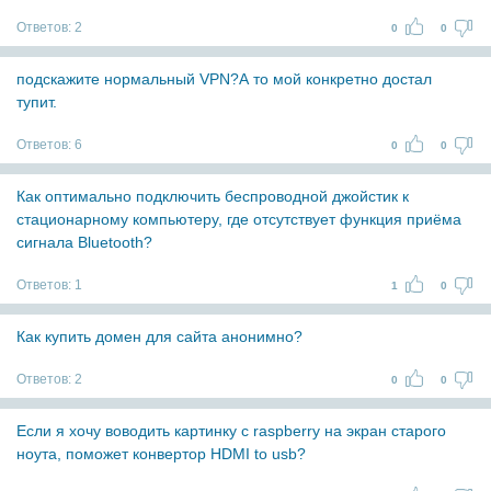
Ответов:
2
0
0
подскажите нормальный VPN?А то мой конкретно достал
тупит.
Ответов:
6
0
0
Как оптимально подключить беспроводной джойстик к
стационарному компьютеру, где отсутствует функция приёма
сигнала Bluetooth?
Ответов:
1
1
0
Как купить домен для сайта анонимно?
Ответов:
2
0
0
Если я хочу воводить картинку с raspberry на экран старого
ноута, поможет конвертор HDMI to usb?