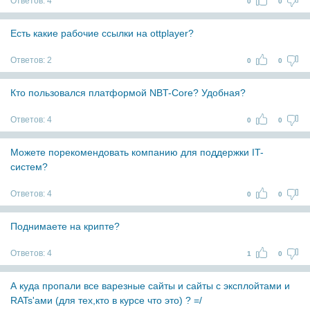
Ответов:
4
0
0
Есть какие рабочие ссылки на ottplayer?
Ответов:
2
0
0
Кто пользовался платформой NBT-Core? Удобная?
Ответов:
4
0
0
Можете порекомендовать компанию для поддержки IT-
систем?
Ответов:
4
0
0
Поднимаете на крипте?
Ответов:
4
1
0
А куда пропали все варезные сайты и сайты с эксплойтами и
RATs'ами (для тех,кто в курсе что это) ? =/