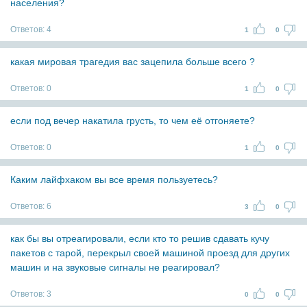
населения?
Ответов:
4
1
0
какая мировая трагедия вас зацепила больше всего ?
Ответов:
0
1
0
если под вечер накатила грусть, то чем её отгоняете?
Ответов:
0
1
0
Каким лайфхаком вы все время пользуетесь?
Ответов:
6
3
0
как бы вы отреагировали, если кто то решив сдавать кучу
пакетов с тарой, перекрыл своей машиной проезд для других
машин и на звуковые сигналы не реагировал?
Ответов:
3
0
0