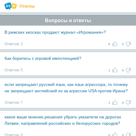
Ответы
Вопросы и ответы
В рижских киосках продают журнал «Игромания»?
Ответов:
3
0
0
Как боритесь с игровой импотенцией?
Ответов:
5
1
0
если запрещают русский язык, как язык агрессора, то почему
не запрещают английский из за агрессии USA против Ирана?
Ответов:
7
1
0
какое ваше мнение,решения убрать указатели на дорогах
Латвии, направлений российских и белорусских городов?
Ответов:
0
0
0