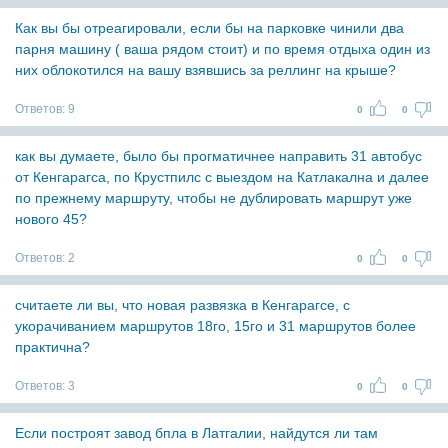
Как вы бы отреагировали, если бы на парковке чинили два
парня машину ( ваша рядом стоит) и по время отдыха один из
них облокотился на вашу взявшись за реллинг на крыше?
Ответов:
9
0
0
как вы думаете, было бы прогматичнее направить 31 автобус
от Кенгарагса, по Крустпилс с выездом на Катлакална и далее
по прежнему маршруту, чтобы не дублировать маршрут уже
нового 45?
Ответов:
2
0
0
считаете ли вы, что новая развязка в Кенгарагсе, с
укорачиванием маршрутов 18го, 15го и 31 маршрутов более
практична?
Ответов:
3
0
0
Если построят завод бпла в Латгалии, найдутся ли там