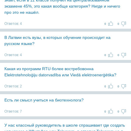
знает, если в 12 классе получил на централизованном
экзамене 45%, это какая вообще категория? Нигде и ничего
про это не нашёл.
Ответов:
4
0
0
В Латвии есть вузы, в которых обучение происходит на
русском языке?
Ответов:
4
0
0
Какая из программ RTU более востребовонна
Elektrotehnoloģiju datorvadība или Viedā elektroenerģētika?
Ответов:
2
0
0
Есть ли смысл учиться на биотехнолога?
Ответов:
7
0
0
У нас классный руководитель в школе спрашивает где создать