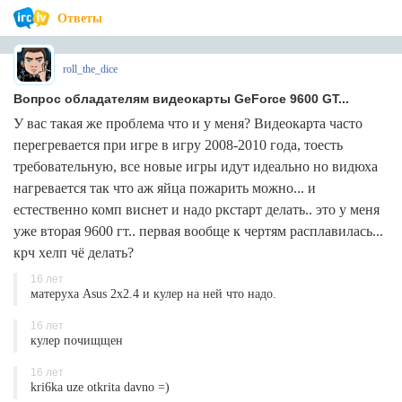
Ответы
roll_the_dice
Вопрос обладателям видеокарты GeForce 9600 GT...
У вас такая же проблема что и у меня? Видеокарта часто
перегревается при игре в игру 2008-2010 года, тоесть
требовательную, все новые игры идут идеально но видюха
нагревается так что аж яйца пожарить можно... и
естественно комп виснет и надо ркстарт делать.. это у меня
уже вторая 9600 гт.. первая вообще к чертям расплавилась...
крч хелп чё делать?
16 лет
матеруха Asus 2x2.4 и кулер на ней что надо.
16 лет
кулер почищщен
16 лет
kri6ka uze otkrita davno =)