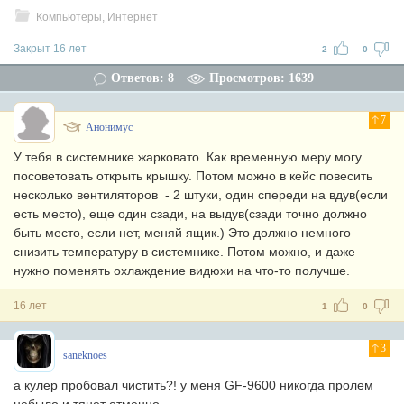
Компьютеры, Интернет
Закрыт 16 лет
2
0
Ответов: 8
Просмотров: 1639
7
Анонимус
У тебя в системнике жарковато. Как временную меру могу
посоветовать открыть крышку. Потом можно в кейс повесить
несколько вентиляторов - 2 штуки, один спереди на вдув(если
есть место), еще один сзади, на выдув(сзади точно должно
быть место, если нет, меняй ящик.) Это должно немного
снизить температуру в системнике. Потом можно, и даже
нужно поменять охлаждение видюхи на что-то получше.
16 лет
1
0
3
saneknoes
а кулер пробовал чистить?! у меня GF-9600 никогда пролем