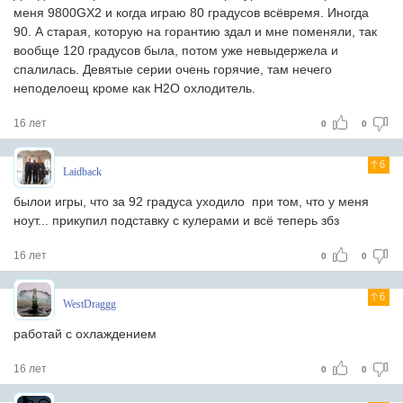
меня 9800GX2 и когда играю 80 градусов всёвремя. Иногда
90. А старая, которую на горантию здал и мне поменяли, так
вообще 120 градусов была, потом уже невыдержела и
спалилась. Девятые серии очень горячие, там нечего
неподелоещ кроме как Н2О охлодитель.
16 лет
0
0
6
Laidback
былои игры, что за 92 градуса уходило при том, что у меня
ноут... прикупил подставку с кулерами и всё теперь збз
16 лет
0
0
6
WestDraggg
работай с охлаждением
16 лет
0
0