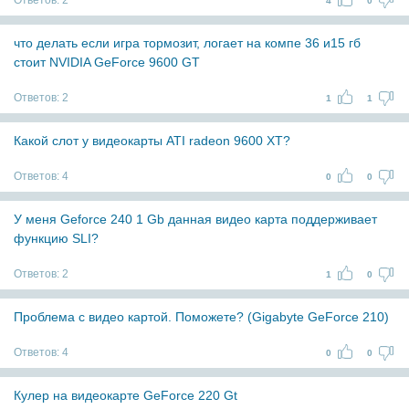
Ответов:
2
4
0
что делать если игра тормозит, логает на компе 36 и15 гб
стоит NVIDIA GeForce 9600 GT
Ответов:
2
1
1
Какой слот у видеокарты ATI radeon 9600 XT?
Ответов:
4
0
0
У меня Geforce 240 1 Gb данная видео карта поддерживает
функцию SLI?
Ответов:
2
1
0
Проблема с видео картой. Поможете? (Gigabyte GeForce 210)
Ответов:
4
0
0
Кулер на видеокарте GeForce 220 Gt