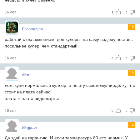
небыло и тянет отменно
16 лет
1
0
6
Проповедник
работай с охлаждением: доп.кулеры, на саму видюху поставь
посильнее кулер, чем стандартный.
16 лет
0
0
6
dldzr
лол. купи нормальный куллер, а не эту свистелку/пирделку, что
стоит на плате сейчас.
плата = плата видеокарты
16 лет
0
0
4
bNegative
Да здай на гарантию. И если температура 80 ето нормик. У