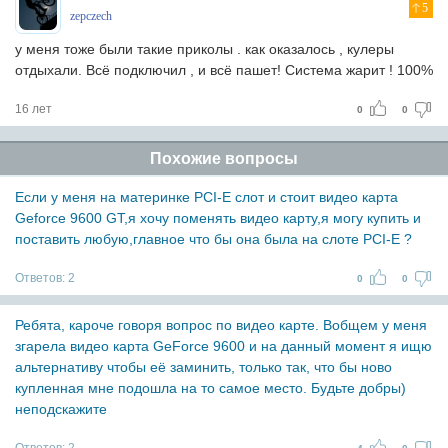
5
zepczech
у меня тоже были такие приколы . как оказалось , кулеры
отдыхали. Всё подключил , и всё пашет! Система жарит ! 100%
16 лет
0
0
Похожие вопросы
Если у меня на материнке PCI-E слот и стоит видео карта
Geforce 9600 GT,я хочу поменять видео карту,я могу купить и
поставить любую,главное что бы она была на слоте PCI-E ?
Ответов:
2
0
0
Ребята, кароче говоря вопрос по видео карте. Вобщем у меня
згарела видео карта GeForce 9600 и на данный момент я ищю
альтернативу чтобы её заминить, только так, что бы ново
купленная мне подошла на то самое место. Будьте добры)
неподскажите