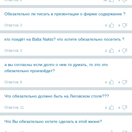
Ответов:
0
16
0
Обезательно ли писать в презентации о фирме содержание ?
Ответов:
3
0
0
кто поидёт на Balta Nakts? что хотите обезательно посетить ?
Ответов:
3
2
0
а вы согласны если долго о чем то думать, то это это
обезательно произойдет?
Ответов:
9
0
0
Что обезательно должно быть на Лиговском столе???
Ответов:
11
2
0
Что Вы обезательно хотите сделать в этой жизне?