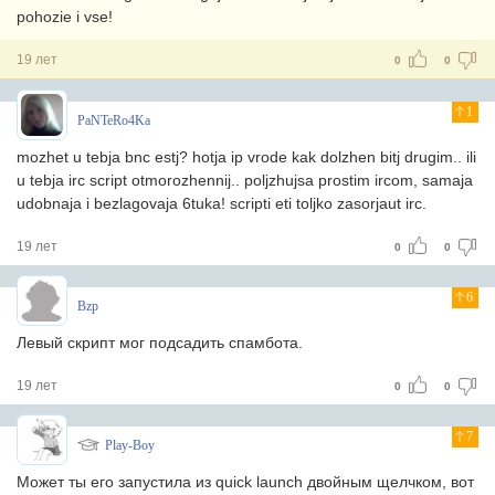
pohozie i vse!
19 лет
0
0
1
PaNTeRo4Ka
mozhet u tebja bnc estj? hotja ip vrode kak dolzhen bitj drugim.. ili
u tebja irc script otmorozhennij.. poljzhujsa prostim ircom, samaja
udobnaja i bezlagovaja 6tuka! scripti eti toljko zasorjaut irc.
19 лет
0
0
6
Bzp
Левый скрипт мог подсадить спамбота.
19 лет
0
0
7
Play-Boy
Может ты его запустила из quick launch двойным щелчком, вот