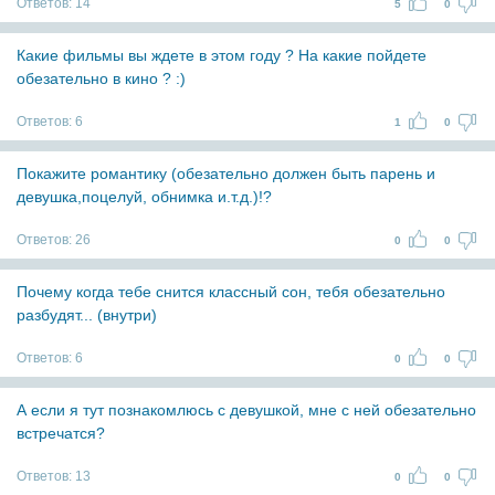
Ответов:
14
5
0
Какие фильмы вы ждете в этом году ? На какие пойдете
обезательно в кино ? :)
Ответов:
6
1
0
Покажите романтику (обезательно должен быть парень и
девушка,поцелуй, обнимка и.т.д.)!?
Ответов:
26
0
0
Почему когда тебе снится классный сон, тебя обезательно
разбудят... (внутри)
Ответов:
6
0
0
А если я тут познакомлюсь с девушкой, мне с ней обезательно
встречатся?
Ответов:
13
0
0