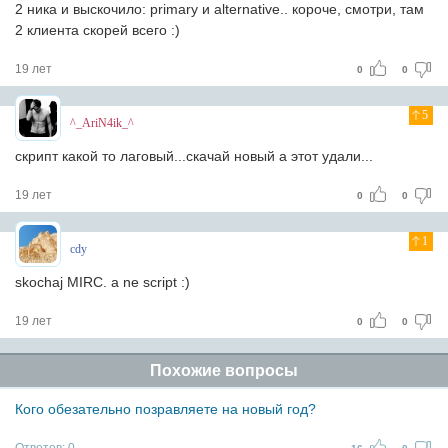
2 ника и выскочило: primary и alternative.. короче, смотри, там
2 клиента скорей всего :)
19 лет
0
0
5
^_AriN4ik_^
скрипт какой то лаговый...скачай новый а этот удали...
19 лет
0
0
1
cdy
skochaj MIRC. a ne script :)
19 лет
0
0
Похожие вопросы
Кого обезательно позравляете на новый год?