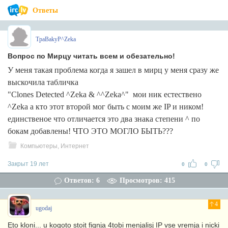
Ответы
TpaBakyP^Zeka
Вопрос по Мирцу читать всем и обезательно!
У меня такая проблема когда я зашел в мирц у меня сразу же
выскочила табличка
"Clones Detected ^Zeka & ^^Zeka^" мои ник естествено
^Zeka а кто этот второй мог быть с моим же IP и ником!
единственое что отличается это два знака степени ^ по
бокам добавлены! ЧТО ЭТО МОГЛО БЫТЬ???
Компьютеры, Интернет
Закрыт 19 лет
0
0
Ответов: 6
Просмотров: 415
4
ugodaj
Eto kloni... u kogoto stoit fignja 4tobi menjalisj IP vse vremja i nicki