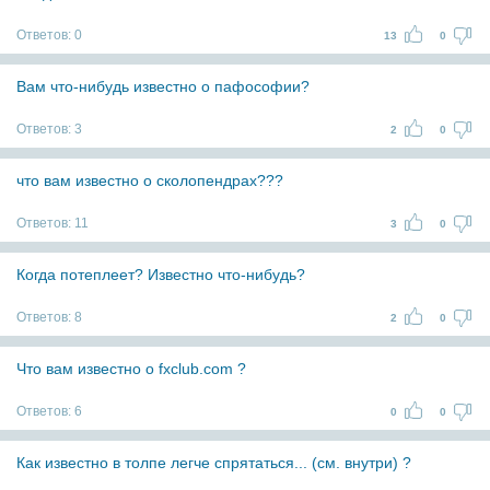
Ответов:
0
13
0
Вам что-нибудь известно о пафософии?
Ответов:
3
2
0
что вам известно о сколопендрах???
Ответов:
11
3
0
Когда потеплеет? Известно что-нибудь?
Ответов:
8
2
0
Что вам известно о fxclub.com ?
Ответов:
6
0
0
Как известно в толпе легче спрятаться... (см. внутри) ?