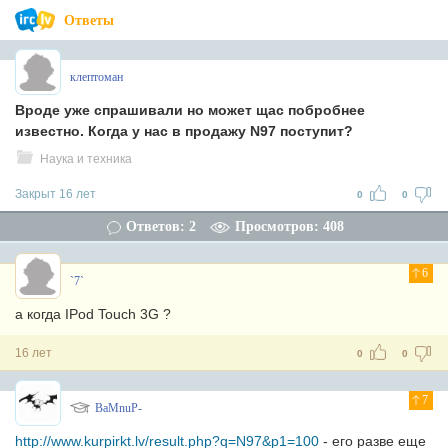
Ответы
клептоман
Вроде уже спрашивали но может щас побробнее
известно. Когда у нас в продажу N97 поступит?
Наука и техника
Закрыт 16 лет
0
0
Ответов: 2
Просмотров: 408
6
`7`
а когда IPod Touch 3G ?
16 лет
0
0
7
BaMnuP-
http://www.kurpirkt.lv/result.php?q=N97&p1=100
- его разве еще