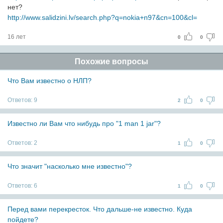
нет?
http://www.salidzini.lv/search.php?q=nokia+n97&cn=100&cl=
16 лет
0
0
Похожие вопросы
Что Вам известно о НЛП?
Ответов:
9
2
0
Известно ли Вам что нибудь про "1 man 1 jar"?
Ответов:
2
1
0
Что значит "насколько мне известно"?
Ответов:
6
1
0
Перед вами перекресток. Что дальше-не известно. Куда
пойдете?