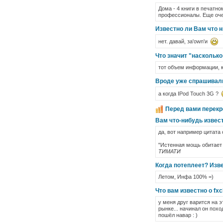
Дома - 4 книги в печатно
профессионалы. Еще оче
Известно ли Вам что н
нет. давай, за'own'и
Что значит "насколько
тот объем информации, 
Вроде уже спрашивали
а когда IPod Touch 3G ?
Перед вами перекр
Вам что-нибудь извес
да, вот например цитата
"Истенная мощь обитает 
ТИМАТИ
Когда потеплеет? Изв
Летом, Инфа 100% =)
Что вам известно о fxc
у меня друг варится на 
рынке... начинал он похо
пошёл навар : )