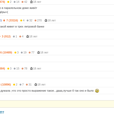
474)
2
14
42
18 лет
го в паралельном доме живёт
дёры=(
0)
7 (33116)
4
32
270
18 лет
акой живет в трех литровой банке
3 (912)
1
4
18 лет
6 (10489)
3
19
77
18 лет
384)
3
15
78
18 лет
6 (10896)
2
7
31
18 лет
 думала ,что это просто выражение такое...дааа,лучше б так оно и было
ЛП?