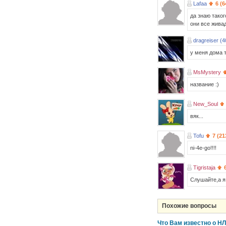
Lafaa
6 (6
да знаю тако
они все жива
dragreiser (4
у меня дома т
MsMystery
название :)
New_Soul
вяк...
Tofu
7 (21
ni-4e-go!!!!
Tigristaja
Слушайте,а я
Похожие вопросы
Что Вам известно о Н