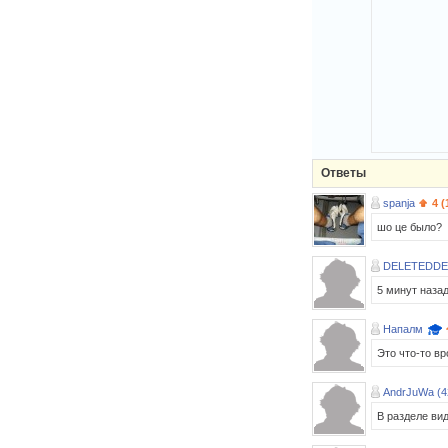
Ответы
spanja
4 (
шо це было?
DELETEDDE
5 минут назад
Напалм
Это что-то в
AndrJuWa (4
В разделе ви