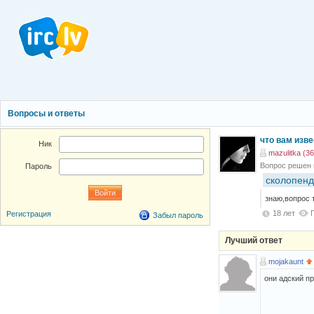
Вопросы и ответы
что вам изв
Ник
mazulitka (36
Вопрос решен
Пароль
сколопен
знаю,вопрос т
18 лет
Регистрация
Забыл пароль
Лучший ответ
mojakaunt
они адский 