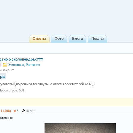
Ответы
Фото
Блоги
Перлы
естно о сколопендрах???
)
Животные, Растения
 и
закрыт
.
дра
уповатый,но решила взглянуть на ответы посетителей irc.lv ))
Просмотров: 581
1 (208)
3
18 лет
противные