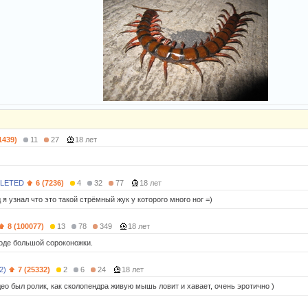
1439)
11
27
18 лет
LETED
6 (7236)
4
32
77
18 лет
 я узнал что это такой стрёмный жук у которого много ног =)
8 (100077)
13
78
349
18 лет
роде большой сороконожки.
2)
7 (25332)
2
6
24
18 лет
део был ролик, как сколопендра живую мышь ловит и хавает, очень эротично )