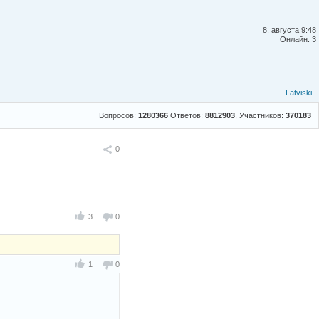
8. августа 9:48
Онлайн: 3
Latviski
Вопросов:
1280366
Ответов:
8812903
, Участников:
370183
Поделиться
0
3
0
1
0