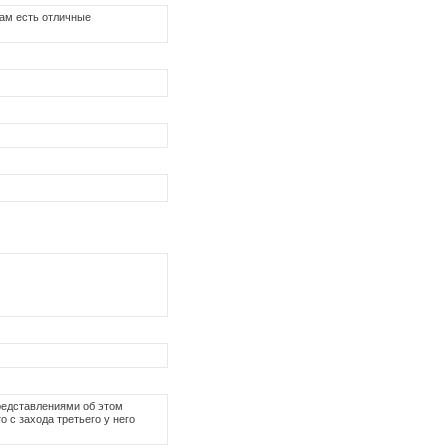
 там есть отличные
представлениями об этом
о с захода третьего у него