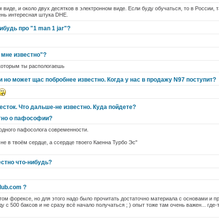
м виде, и около двух десятков в электронном виде. Если буду обучаться, то в России,
нь интересная штука DHE.
ибудь про "1 man 1 jar"?
 мне известно"?
которым ты распологаешь
 но может щас побробнее известно. Когда у нас в продажу N97 поступит?
есток. Что дальше-не известно. Куда пойдете?
тно о пафософии?
 одного пафосолога современности.
не в твоём сердце, а ссердце твоего Каенна Турбо Эс"
естно что-нибудь?
lub.com ?
этом форексе, но для этого надо было прочитать достаточно материала с основами и 
ду с 500 баксов и не сразу всё начало получаться ; ) опыт тоже там очень важен... где-т