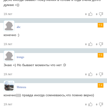
думаю =))
19 лет
0
0
6
abc
конечно :)
19 лет
0
0
6
trongo
Знаю =) Но бывают моменты что нет :D
19 лет
0
0
4
Meteora
конечно)))) правда иногда сомневаюсь,что помню верно)
19 лет
0
0