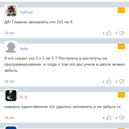
5
ExPLosE
ДА! Главное запомнить что 2х2 не 5
19 лет
0
0
6
kudos
А кто сказал что 2 х 2 не 5 ? Поступите в институты на
программирование, и тогда о том что вас учили в школе можно
забыть.
19 лет
0
0
2
|Z_S|
наверно единственное что удалось запомнить и не забыть =(
19 лет
0
0