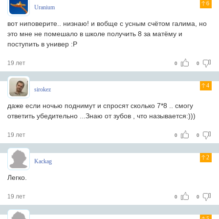
6
Uranium
вот ниповерите.. низнаю! и вобще с усным счётом галима, но
это мне не помешало в школе получить 8 за матёму и
поступить в универ :P
19 лет
0
0
4
sirokez
даже если ночью поднимут и спросят сколько 7*8 .. смогу
ответить убедительно ...Знаю от зубов , что называется:)))
19 лет
0
0
2
Kackag
Легко.
19 лет
0
0