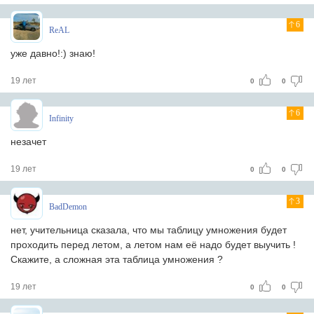
6
ReAL
уже давно!:) знаю!
19 лет
0
0
6
Infinity
незачет
19 лет
0
0
3
BadDemon
нет, учительница сказала, что мы таблицу умножения будет
проходить перед летом, а летом нам её надо будет выучить !
Скажите, а сложная эта таблица умножения ?
19 лет
0
0