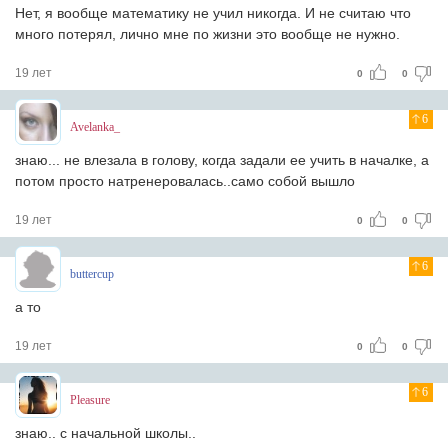
Нет, я вообще математику не учил никогда. И не считаю что
много потерял, лично мне по жизни это вообще не нужно.
19 лет
0
0
6
Avelanka_
знаю... не влезала в голову, когда задали ее учить в началке, а
потом просто натренеровалась..само собой вышло
19 лет
0
0
6
buttercup
а то
19 лет
0
0
6
Pleasure
знаю.. с начальной школы..