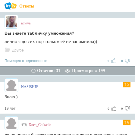
Ответы
aliwya
Вы знаете табличку умножения?
лично я до сих пор толком её не запомнила))
Другое
Помещен в нерешенные
9
0
Ответов: 31
Просмотров: 199
5
NASISHJE
Знаю )
19 лет
0
0
6
Doch_Chikatilo
да,но иногда бывают помутнения в голове и огда очень долго