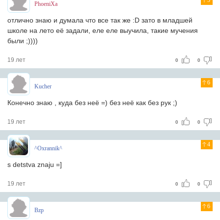
5
PhoeniXa
отлично знаю и думала что все так же :D зато в младшей
школе на лето её задали, еле еле выучила, такие мучения
были ;))))
19 лет
0
0
6
Kucher
Конечно знаю , куда без неё =) без неё как без рук ;)
19 лет
0
0
4
^Oxrannik^
s detstva znaju =]
19 лет
0
0
6
Bzp