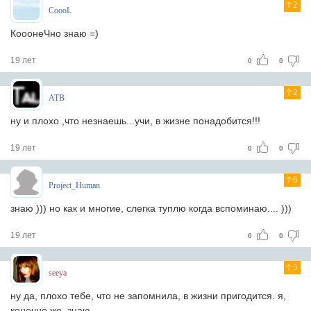
2
CoooL
КооонеЧно знаю =)
19 лет
0
0
2
ATB
ну и плохо ,что незнаешь...учи, в жизне понадобится!!!
19 лет
0
0
6
Project_Human
знаю ))) но как и многие, слегка туплю когда вспоминаю.... )))
19 лет
0
0
5
seeya
ну да, плохо тебе, что не запомнила, в жизни пригодится. я,
конечно же, знаю