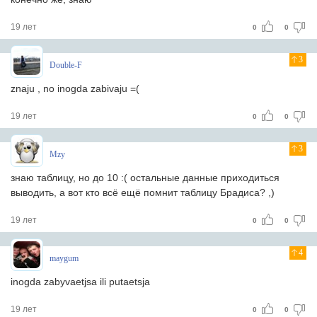
19 лет
0
0
3
Double-F
znaju , no inogda zabivaju =(
19 лет
0
0
3
Mzy
знаю таблицу, но до 10 :( остальные данные приходиться
выводить, а вот кто всё ещё помнит таблицу Брадиса? ,)
19 лет
0
0
4
maygum
inogda zabyvaetjsa ili putaetsja
19 лет
0
0