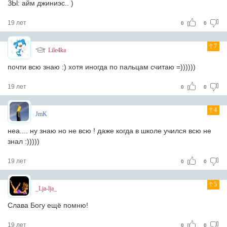
ЗЫ: айм джиниэс.. )
19 лет
0
0
7
Lile4ka
почти всю знаю :) хотя иногда по пальцам считаю =))))))
19 лет
0
0
4
JmK
неа.... ну знаю но не всю ! даже когда в школе учился всю не
знал :)))))
19 лет
0
0
5
_Lja-lja_
Слава Богу ещё помню!
19 лет
0
0