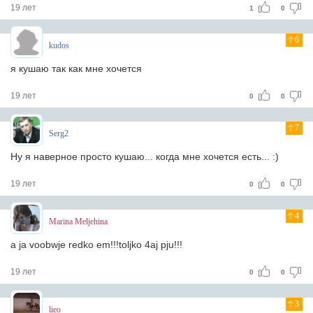
19 лет
1
0
6
kudos
я кушаю так как мне хочется
19 лет
0
0
7
Serg2
Ну я наверное просто кушаю... когда мне хочется есть... :)
19 лет
0
0
4
Marina Meljehina
a ja voobwje redko em!!!toljko 4aj pju!!!
19 лет
0
0
3
lieo