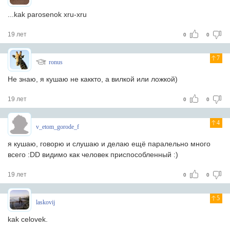
...kak parosenok xru-xru
19 лет
0
0
7
ronus
Не знаю, я кушаю не каккто, а вилкой или ложкой)
19 лет
0
0
4
v_etom_gorode_f
я кушаю, говорю и слушаю и делаю ещё паралельно много
всего :DD видимо как человек приспособленный :)
19 лет
0
0
5
laskovij
kak celovek.