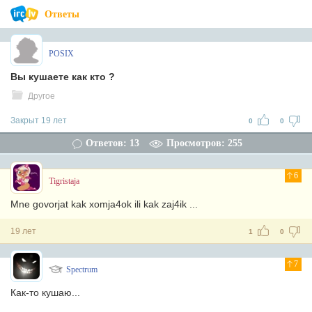
Ответы
POSIX
Вы кушаете как кто ?
Другое
Закрыт 19 лет
0
0
Ответов: 13
Просмотров: 255
6
Tigristaja
Mne govorjat kak xomja4ok ili kak zaj4ik ...
19 лет
1
0
7
Spectrum
Как-то кушаю...