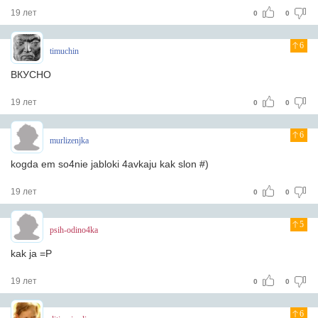
19 лет
0
0
6
timuchin
ВКУСНО
19 лет
0
0
6
murlizenjka
kogda em so4nie jabloki 4avkaju kak slon #)
19 лет
0
0
5
psih-odino4ka
kak ja =P
19 лет
0
0
6