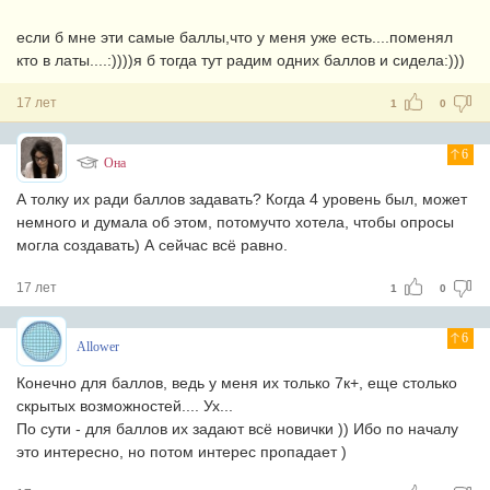
если б мне эти самые баллы,что у меня уже есть....поменял
кто в латы....:))))я б тогда тут радим одних баллов и сидела:)))
17 лет
1
0
6
Она
А толку их ради баллов задавать? Когда 4 уровень был, может
немного и думала об этом, потомучто хотела, чтобы опросы
могла создавать) А сейчас всё равно.
17 лет
1
0
6
Allower
Конечно для баллов, ведь у меня их только 7к+, еще столько
скрытых возможностей.... Ух...
По сути - для баллов их задают всё новички )) Ибо по началу
это интересно, но потом интерес пропадает )