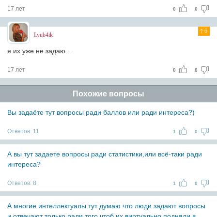
17 лет
0
0
6
Lyub4ik
я их уже не задаю...
17 лет
0
0
Похожие вопросы
Вы задаёте тут вопросы ради баллов или ради интереса?)
Ответов:
11
1
0
А вы тут задаете вопросы ради статистики,или всё-таки ради
интереса?
Ответов:
8
1
0
А многие интеллектуалы тут думаю что люди задают вопросы
и отвечают только ради того чтоб их виртуально подняли в