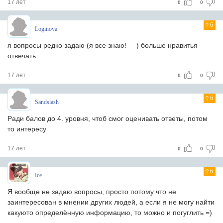
17 лет
0
0
6
Loginova
я вопросы редко задаю (я все знаю!
) больше нравитья
отвечать.
17 лет
0
0
6
Sandslash
Ради балов до 4. уровня, чтоб смог оценивать ответы, потом
то интересу
17 лет
0
0
6
Ice
Я вообще не задаю вопросы, просто потому что не
заинтересован в мнении других людей, а если я не могу найти
какуюто определённую информацию, то можно и погуглить =)