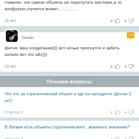
главное- эти самые объекты не перепутать местами,а то
конфузззз случится может................
15 лет
0
0
4
Damako
фигня ваш хоодильник))) вот ночью проснутся и забить
кальян вот это айс)))
15 лет
0
0
Похожие вопросы
Что это за стратегический объект и где он находится (фотко 2
шт.)
Ответов:
5
1
0
В Латвии есть объекты стратегического , военного значения?