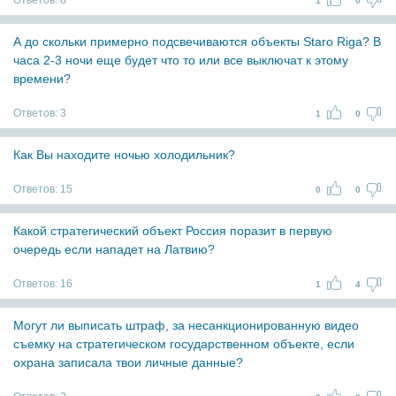
Ответов:
8
1
0
А до скольки примерно подсвечиваются объекты Staro Riga? В
часа 2-3 ночи еще будет что то или все выключат к этому
времени?
Ответов:
3
1
0
Как Вы находите ночью холодильник?
Ответов:
15
0
0
Какой стратегический объект Россия поразит в первую
очередь если нападет на Латвию?
Ответов:
16
1
4
Могут ли выписать штраф, за несанкционированную видео
съемку на стратегическом государственном объекте, если
охрана записала твои личные данные?