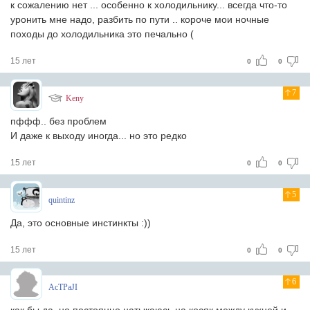
к сожалению нет ... особенно к холодильнику... всегда что-то
уронить мне надо, разбить по пути .. короче мои ночные
походы до холодильника это печально (
15 лет
0
0
7
Keny
пффф.. без проблем
И даже к выходу иногда... но это редко
15 лет
0
0
5
quintinz
Да, это основные инстинкты :))
15 лет
0
0
6
AcTPaJI