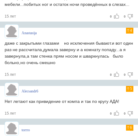
мебели...побитых ног и остаток ночи проведённых в слезах...
15 лет
0
0
4
Anastasija
даже с закрытыми глазами
но исключения бывают.и вот один
раз не рассчитала,думала заверну и а комнату попаду...а я
завернула,а там стенка
прям носом и шваркнулась
было
больно,но очень смешно
15 лет
0
0
5
Alecsandr6
Нет летают как привидение от компа и так по кругу АДА!
15 лет
0
0
6
torrro