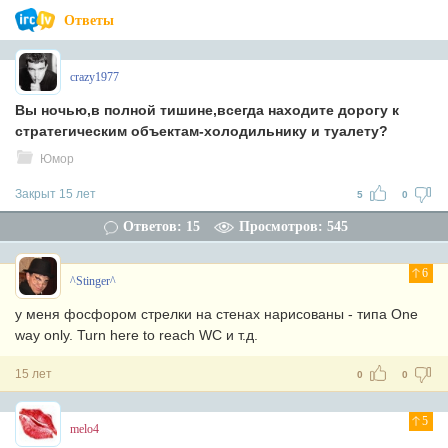
Ответы
crazy1977
Вы ночью,в полной тишине,всегда находите дорогу к
стратегическим объектам-холодильнику и туалету?
Юмор
Закрыт 15 лет
5
0
Ответов: 15
Просмотров: 545
6
^Stinger^
у меня фосфором стрелки на стенах нарисованы - типа One
way only. Turn here to reach WC и т.д.
15 лет
0
0
5
melo4