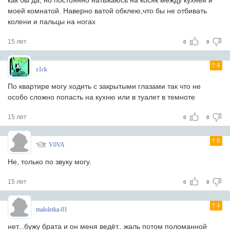
как бы да, но постоянно натыкаюсь на косяк между кухней и
моей комнатой. Наверно ватой обклею,что бы не отбивать
колени и пальцы на ногах
15 лет
0
0
4
s1ck
По квартире могу ходить с закрытыми глазами
так что не
особо сложно попасть на кухню или в туалет в темноте
15 лет
0
0
8
V0VA
Не, только по звуку могу.
15 лет
0
0
4
maloletka-01
нет...бужу брата и он меня ведёт...жаль потом поломанной