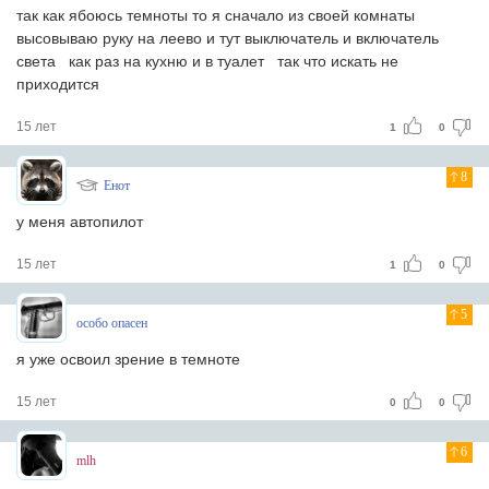
так как ябоюсь темноты то я сначало из своей комнаты
высовываю руку на леево и тут выключатель и включатель
света
как раз на кухню и в туалет
так что искать не
приходится
15 лет
1
0
8
Енот
у меня автопилот
15 лет
1
0
5
особо опасен
я уже освоил зрение в темноте
15 лет
0
0
6
mlh