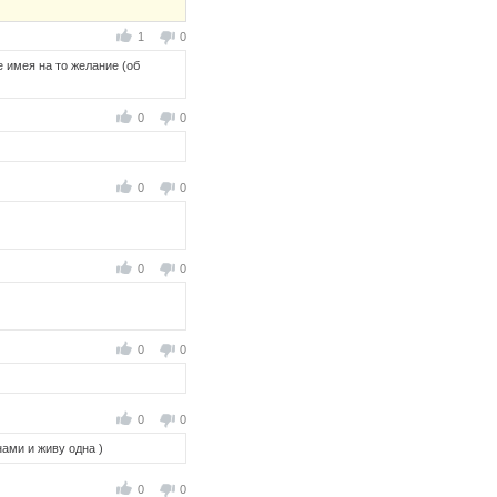
1
0
 имея на то желание (об
0
0
0
0
0
0
0
0
0
0
нами и живу одна )
0
0