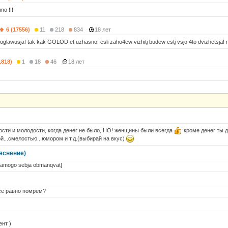
no !!!
6 (17556)
11
218
834
18 лет
oglawusja! tak kak GOLOD et uzhasno! esli zaho4ew vizhitj budew estj vsjo 4to dvizhetsja! na
1818)
1
18
46
18 лет
сти и молодости, когда денег не было, НО! женщины были всегда
кроме денег ты 
й...смелостью...юмором и т.д.(выбирай на вкус)
яснение)
samogo sebja obmanqvat]
се равно помрем?
ент )