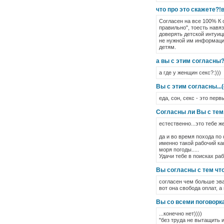
что про это скажете?
Согласен на все 100% К 
правильно", тоесть навя
доверять детской интуици
не нужной им информацие
детям.
а вы с этим согласны?
а где у женщин секс?:)))
Вы с этим согласны...
еда, сон, секс - это пер
Согласны ли Вы с тем,
естественно...это тебе же 
да и во время похода по 
именно такой рабочий как
моря погоды.....
Удачи тебе в поисках рабо
Вы согласны с тем что 
согласен чем больше эва
вот она свобода оплат, а
Вы со всеми поговорк
...конечно нет))))
"без труда не вытащить и