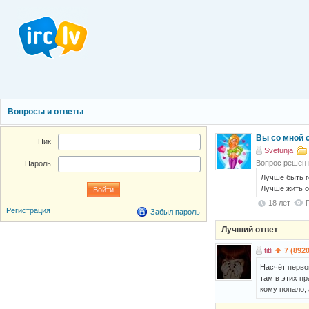
Вопросы и ответы
Вы со мной 
Ник
Svetunja
Вопрос решен
Пароль
Лучше быть г
Лучше жить о
18 лет
Регистрация
Забыл пароль
Лучший ответ
titli
7 (892
Насчёт перво
там в этих пр
кому попало, 