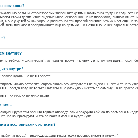
!вы согласны?
сожалению большинство взрослых запрещают детям шалить типа "туда не ходи, это не 
зывают своим детям, свое видение мира, основанное на их (взрослом) личном опыте.
и, а она у детей ой как хорошо развита, по той простой причине, что их мозг еще не 
й. Дети познают и воспринимают мир на прямую. Но к счастью не все взрослые вста
 =}
(см внутри)?
вые потребности(физические), кот удовлетворяет человек... а потом уже идет... покой, б
 что внутри?
работа нужна.....а не ты работе.....
фирмам можно встретить сарого знакомого,которого ты не видел 100 лет-и от него узна
 ты....всегда надо не только надеяться на удачу,но и искать ее самому....а не просто 
ты....её сейчас не легко найти...
чем ...
люцианируем тем больше теряем свободу, сами посудите сейчас по всемесно в ходит
 нет нас контролируют. и это во всем и дальше будет хуже.
ами и пословицами согласны?
 рыбку из пруда"....враки...шарахни током -сама повыпрыгивает в лодку....)