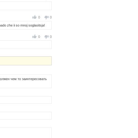
0
0
do zhe ii so mnoj soglasitsja!
0
0
должен чем то заинтересовать