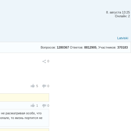
8. августа 13:25
Онлайн: 2
Latviski
Вопросов:
1280367
Ответов:
8812905
, Участников:
370183
Поделиться
0
5
0
1
0
 не расматривая особо, что
попало, то жизнь портится не