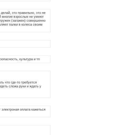
делай, это правильно, это не
 И многие взрослые не умеют
загружен (загажен) совершенно
вляют палки в колеса своим
езопасность, культура и тп
ть что где-то требуется
сидеть сложа руки и ждать у
 электроная оплата кажеться