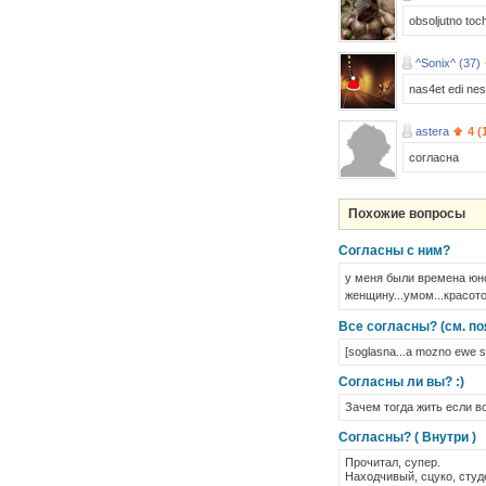
obsoljutno toch
^Sonix^ (37)
nas4et edi nes
astera
4 (
согласна
Похожие вопросы
Согласны с ним?
у меня были времена юно
женщину...умом...красото
Все согласны? (см. по
[soglasna...a mozno ewe 
Согласны ли вы? :)
Зачем тогда жить если в
Согласны? ( Внутри )
Прочитал, супер.
Находчивый, сцуко, студ