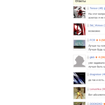
Ответы
Tensor (48)
На этот вопр
аскетах я не 
Sid_Vicious (
возможно
FCR
6 (5
Лучше ты гол
Лучше будь од
gleb
4 (24
уже задавалс
лучше быть од
dragreiser (4
да так и есть..
Lenushka (3
Вот абсолютн
DDDKDKD