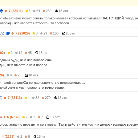
7 (33911)
6
64
239
18 лет
ос обьективно может ответь только человек который испытывал НАСТОЯЩИЙ голод, не
говорю) - что касается второго - то согласен
35)
7 (21029)
3
29
106
18 лет
002)
1
12
45
18 лет
одным будь, чем что попало ешь..
ин, чем вместе с кем попало...
26)
8
25
18 лет
я такой вопросЮя согласна.полнстью поддерживаю....
ной .чем с кем попало..это точно верно.
0)
7 (33116)
4
32
270
18 лет
...
8)
6 (6732)
2
2
7
18 лет
о согласна и с первым, и со вторым. Так в действительности и делаю - голодаю време
4 (2289)
2
6
18 лет