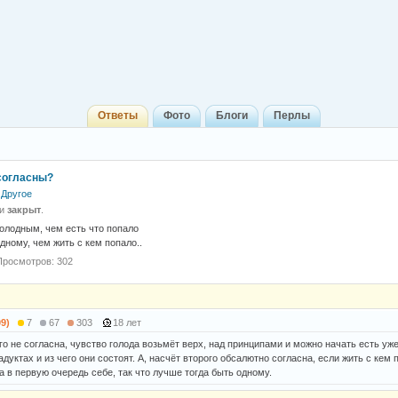
Ответы
Фото
Блоги
Перлы
согласны?
Другое
 и
закрыт
.
олодным, чем есть что попало
дному, чем жить с кем попало..
Просмотров: 302
09)
7
67
303
18 лет
го не согласна, чувство голода возьмёт верх, над принципами и можно начать есть уже
адуктах и из чего они состоят. А, насчёт второго обсалютно согласна, если жить с кем 
а в первую очередь себе, так что лучше тогда быть одному.