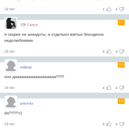
19 лет
1
0
7
Силуэт
я скорее не анекдоты, а отдельно взятых блондинок
недолюбливаю
19 лет
0
0
4
maljunja
ооо даааааааааааааааааа!!!!!!!
19 лет
0
0
6
princeska
da!!!!!!!!=)
19 лет
0
0