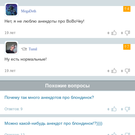
4
MegaDeth
Нет, я не люблю анекдоты про ВоВоЧку!
19 лет
0
0
7
Tumil
Ну есть нормальные!
19 лет
0
0
Похожие вопросы
Почему так много анекдотов про блондинок?
Ответов:
9
0
0
Можно какой-нибудь анекдот про блондинок!?))))