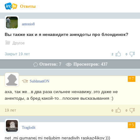
Ответы
antonio8
Вы также как и я ненавидите анекдоты про блондинок?
Другое
Закрыт 19 лет
2
0
Ответов: 7
Просмотров: 437
7
SublimatiON
аха, так же...в два раза сильнее ненавижу..это даже не
анектоды, а бред какой-то...плоские высказывания :)
19 лет
0
0
5
Traglodit
net ,mi gumanej mi neljubim neradivih raskaz4ikov:)))