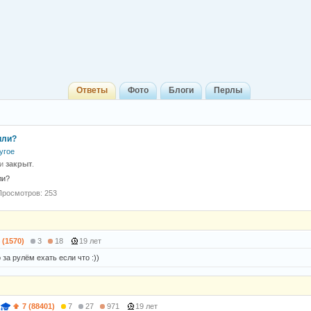
Ответы
Фото
Блоги
Перлы
или?
угое
 и
закрыт
.
ли?
Просмотров: 253
 (1570)
3
18
19 лет
 зa рулём ехaть если что :))
7 (88401)
7
27
971
19 лет