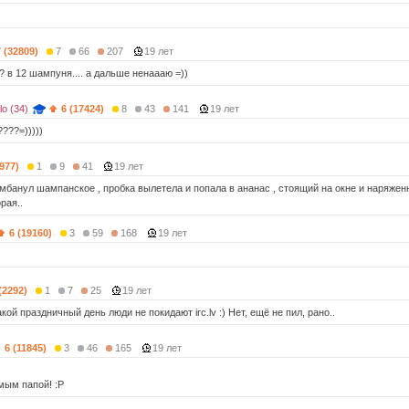
7 (32809)
7
66
207
19 лет
 ? в 12 шампуня.... а дальше ненаааю =))
lo (34)
6 (17424)
8
43
141
19 лет
???=)))))
(977)
1
9
41
19 лет
омбанул шампанское , пробка вылетела и попала в ананас , стоящий на окне и наряже
рая..
6 (19160)
3
59
168
19 лет
(2292)
1
7
25
19 лет
кой праздничный день люди не покидают irc.lv :) Нет, ещё не пил, рано..
6 (11845)
3
46
165
19 лет
ым папой! :Р