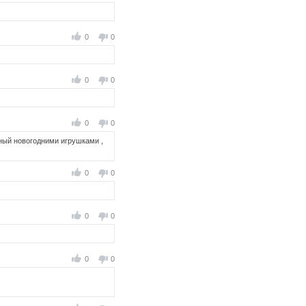
0
0
0
0
0
0
нный новогодними игрушками ,
0
0
0
0
0
0