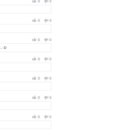
0
0
0
0
0
0
.. :D
0
0
0
0
0
0
0
0