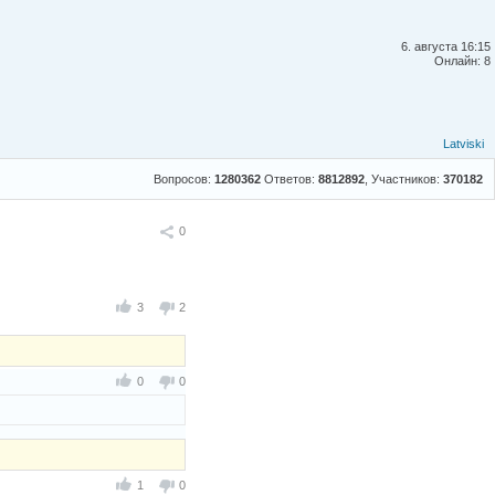
6. августа 16:15
Онлайн: 8
Latviski
Вопросов:
1280362
Ответов:
8812892
, Участников:
370182
Поделиться
0
3
2
0
0
1
0