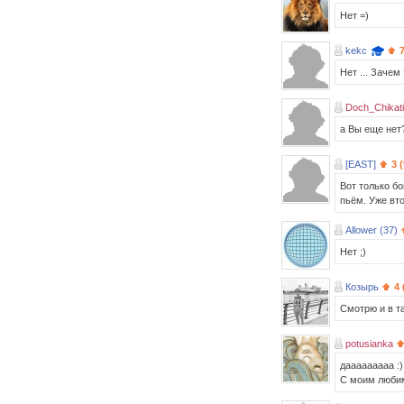
Нет =)
kekc
Нет ... Зачем
Doch_Chikati
а Вы еще нет?
[EAST]
3 
Вот только б
пьём. Уже вто
Allower (37)
Нет ;)
Козырь
4 
Смотрю и в та
potusianka
дааааааааа :)
С моим любим