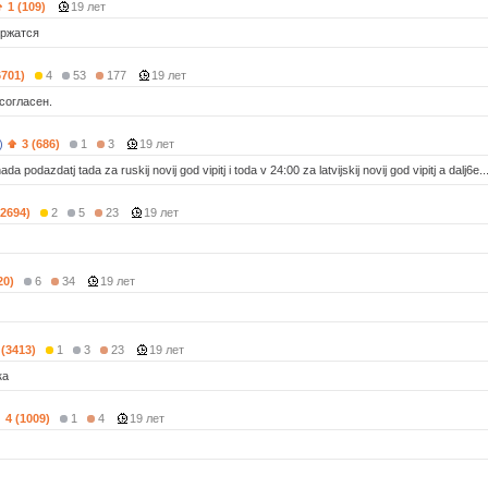
1 (109)
19 лет
ержатся
6701)
4
53
177
19 лет
согласен.
)
3 (686)
1
3
19 лет
a podazdatj tada za ruskij novij god vipitj i toda v 24:00 za latvijskij novij god vipitj a dalj6e...
12694)
2
5
23
19 лет
20)
6
34
19 лет
 (3413)
1
3
23
19 лет
ка
4 (1009)
1
4
19 лет