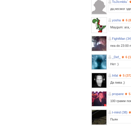
ToJIcmbIu`
да,несмог зд
yosha
6 (
Maygum: ага, 
FightMan (34
nea do 23:00 nad
_Def_
6 (
Нет :)
Infal
5 (37
Да пива ;)
propane
5
100 грамм по
t-mind (38)
Пьян