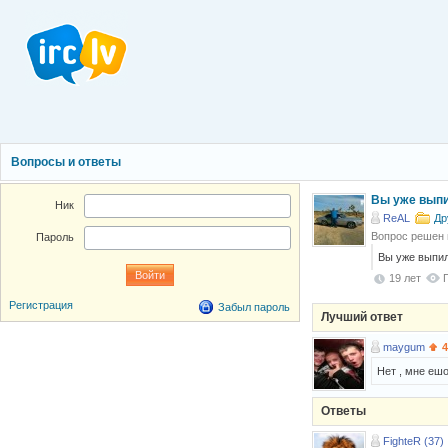
Вопросы и ответы
Вы уже вып
Ник
ReAL
Др
Вопрос решен
Пароль
Вы уже выпи
19 лет
Регистрация
Забыл пароль
Лучший ответ
maygum
4
Нет , мне ешо
Ответы
FighteR (37)