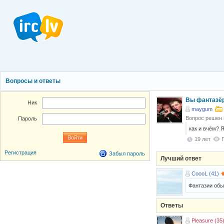
Вопросы и ответы
Вы фaнтaзё
Ник
maygum
Вопрос решен
Пароль
кaк и вчём? Я
19 лет
Регистрация
Забыл пароль
Лучший ответ
CoooL (41)
Фантазии обычн
Ответы
Pleasure (35