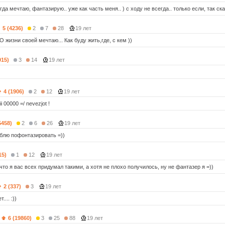
гда мечтаю, фантазирую.. уже как часть меня.. ) с ходу не всегда.. только если, так сказ
5 (4236)
2
7
28
19 лет
 О жизни своей мечтаю... Как буду жить,где, с кем ))
915)
3
14
19 лет
4 (1906)
2
12
19 лет
i 00000 =/ nevezjot !
5458)
2
6
26
19 лет
блю пофонтазировать =))
15)
1
12
19 лет
 что я вас всех придумал такими, а хотя не плохо получилось, ну не фантазер я =))
2 (337)
3
19 лет
... :))
6 (19860)
3
25
88
19 лет