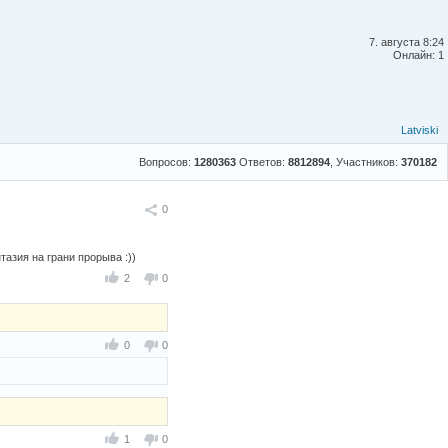
7. августа 8:24
Онлайн: 1
Latviski
Вопросов:
1280363
Ответов:
8812894
, Участников:
370182
Поделиться
0
тaзия нa грaни прорывa :))
2
0
0
0
1
0