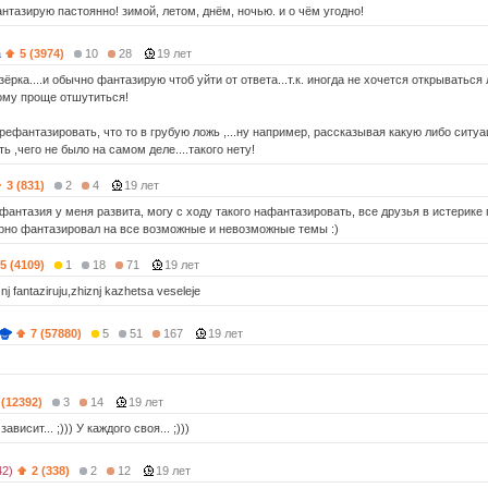
нтазирую пастоянно! зимой, летом, днём, ночью. и о чём угодно!
a
5 (3974)
10
28
19 лет
ёрка....и обычно фантазирую чтоб уйти от ответа...т.к. иногда не хочется открываться
тому проще отшутиться!
рефантазировать, что то в грубую ложь ,...ну например, рассказывая какую либо ситуа
 ,чего не было на самом деле....такого нету!
3 (831)
2
4
19 лет
 фантазия у меня развита, могу с ходу такого нафантазировать, все друзья в истерике 
ерно фантазировал на все возможные и невозможные темы :)
5 (4109)
1
18
71
19 лет
nj fantaziruju,zhiznj kazhetsa veseleje
7 (57880)
5
51
167
19 лет
)
 (12392)
3
14
19 лет
ависит... ;))) У каждого своя... ;)))
42)
2 (338)
2
12
19 лет