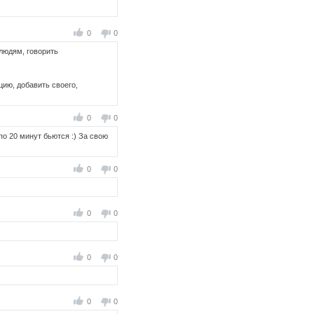
0
0
 людям, говорить
цию, добавить своего,
0
0
по 20 минут бьются :) За свою
0
0
0
0
0
0
0
0