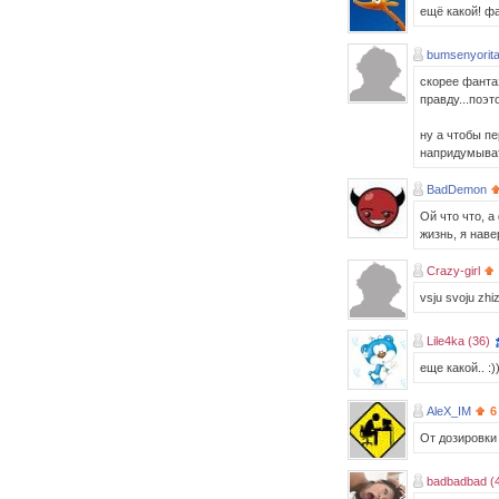
ещё какой! фа
bumsenyorit
скорее фантаз
правду...поэ
ну а чтобы пе
напридумывать
BadDemon
Ой что что, а
жизнь, я нав
Crazy-girl
vsju svoju zhiz
Lile4ka (36)
еще какой.. :)
AleX_IM
6
От дозировки з
badbadbad (