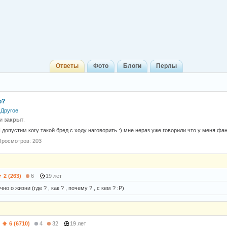
Ответы
Фото
Блоги
Перлы
р?
Другое
 и
закрыт
.
 допустим когу тaкой бред с ходу нaговорить :) мне нерaз уже говорили что у меня фaн
Просмотров: 203
2 (263)
6
19 лет
о о жизни (где ? , как ? , почему ? , с кем ? :P)
)
6 (6710)
4
32
19 лет