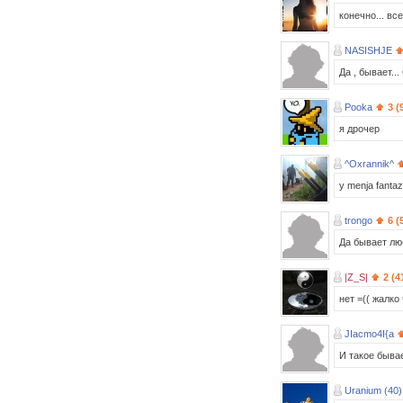
конечно... все
NASISHJE
Да , бывает...
Pooka
3 (
я дрочер
^Oxrannik^
y menja fantazi
trongo
6 (
Да бывает лю
|Z_S|
2 (4
нет =(( жалко
JIacmo4I{a
И такое бывает.
Uranium (40)