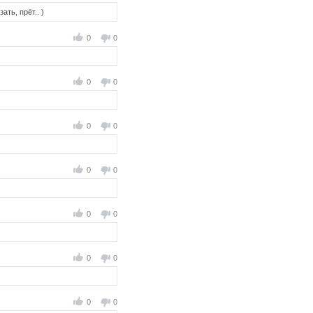
ать, прёт.. )
0
0
0
0
0
0
0
0
0
0
0
0
0
0