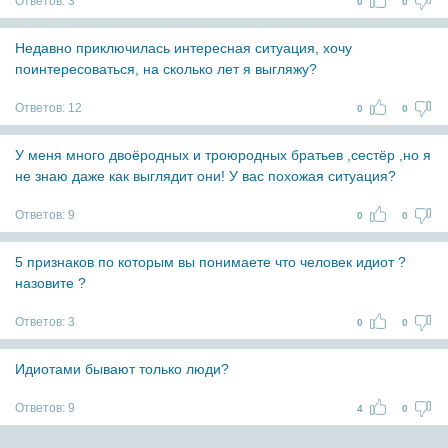
Ответов:
3
0
0
Недавно приключилась интересная ситуация, хочу
поинтересоваться, на сколько лет я выгляжу?
Ответов:
12
0
0
У меня много двоёродных и троюродных братьев ,сестёр ,но я
не знаю даже как выглядит они! У вас похожая ситуация?
Ответов:
9
0
0
5 признаков по которым вы понимаете что человек идиот ?
назовите ?
Ответов:
3
0
0
Идиотами бывают только люди?
Ответов:
9
4
0