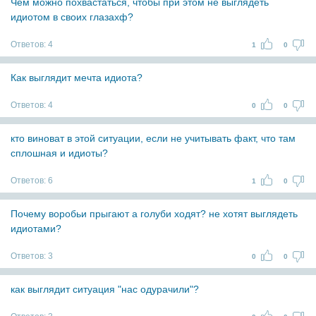
Чем можно похвастаться, чтобы при этом не выглядеть
идиотом в своих глазахф?
Ответов:
4
1
0
Как выглядит мечта идиота?
Ответов:
4
0
0
кто виноват в этой ситуации, если не учитывать факт, что там
сплошная и идиоты?
Ответов:
6
1
0
Почему воробьи прыгают а голуби ходят? не хотят выглядеть
идиотами?
Ответов:
3
0
0
как выглядит ситуация "нас одурачили"?