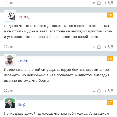
19 лет
2
0
6
TaHbka_
когда он что то пытается доказать, а все знают что это не так..
а он стоить и доказывает.. вот тогда он выглядит идиотом! хоть
и уже знает что не прав всёравно стоит на своей точке
19 лет
1
0
6
Jan-Jan
Исключительно в той ситуаци, которую боится, стремится ее
избежать, но неизбежно в нее попадает. А идиотом выглядит
именно потому, что боится.
19 лет
1
0
7
Serg2
Приходишь домой, думаешь что там тебя ждут.... А на самом