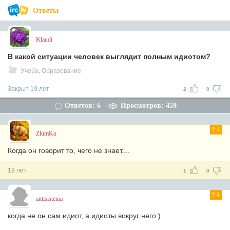
Ответы
Klaudi
В какой ситуации человек выглядит полным идиотом?
Учеба, Образование
Закрыт 19 лет
2
0
Ответов: 6
Просмотров: 459
4
ZlumKa
Когда он говорит то, чего не знает....
19 лет
1
0
4
antisistema
когда не он сам идиот, а идиоты вокруг него:)