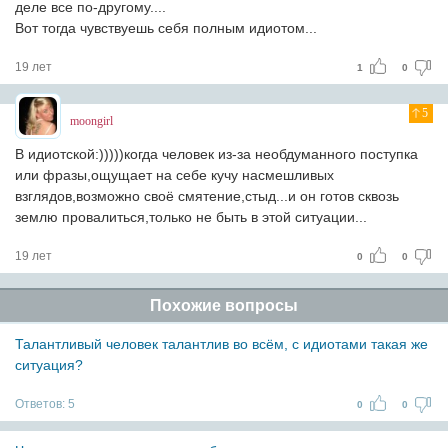
деле все по-другому....
Вот тогда чувствуешь себя полным идиотом...
19 лет
1
0
5
moongirl
В идиотской:)))))когда человек из-за необдуманного поступка
или фразы,ощущает на себе кучу насмешливых
взглядов,возможно своё смятение,стыд...и он готов сквозь
землю провалиться,только не быть в этой ситуации...
19 лет
0
0
Похожие вопросы
Талантливый человек талантлив во всём, с идиотами такая же
ситуация?
Ответов:
5
0
0