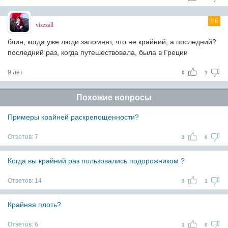
6
vizzzall
блин, когда уже люди запомнят, что не крайний, а последний?
последний раз, когда путешествовала, была в Греции
9 лет
0
1
Похожие вопросы
Примеры крайней раскрепощенности?
Ответов:
7
2
0
Когда вы крайний раз пользовались подорожником ?
Ответов:
14
3
1
Крайняя плоть?
Ответов:
6
1
0