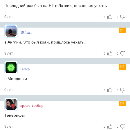
Последний раз был на НГ в Латвии, поспешил уехать.
9 лет
2
0
6
10.45am
в Англии. Это был край, пришлось уехать.
9 лет
0
0
6
Гессер
в Молдавии
9 лет
0
0
4
просто_вообще
Тенерифы
9 лет
0
0