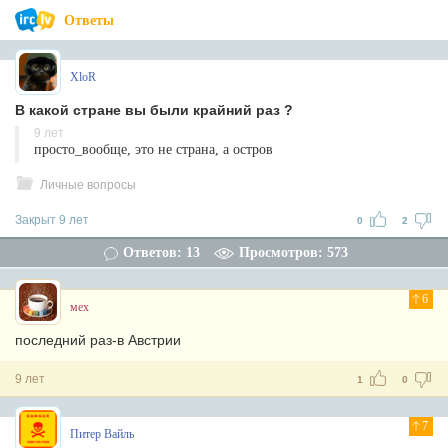
Ответы
XloR
В какой стране вы были крайний раз ?
9 лет
просто_вообще, это не страна, а остров
Личные вопросы
Закрыт 9 лет
0
2
Ответов: 13
Просмотров: 573
6
мех
последний раз-в Австрии
9 лет
1
0
7
Питер Вайль