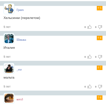
5
Гринч
Хельсинки (перелетом)
9 лет
0
0
4
Шикака
Италия
9 лет
0
0
7
_exe
мальта
9 лет
0
0
6
котэ3