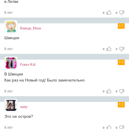
в Литве
9 лет
0
0
7
Камеди_Мила
Швеции
9 лет
0
0
4
France Kid
В Швеции
Как раз на Новый год! Было замечательно
9 лет
0
0
2
entity
Это не остров?
9 лет
0
0