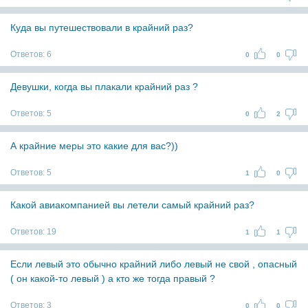
Куда вы путешествовали в крайний раз?
Ответов:
6
0
0
Девушки, когда вы плакали крайний раз ?
Ответов:
5
0
2
А крайние меры это какие для вас?))
Ответов:
5
1
0
Какой авиакомпанией вы летели самый крайний раз?
Ответов:
19
1
1
Если левый это обычно крайний либо левый не свой , опасный
( он какой-то левый ) а кто же тогда правый ?
Ответов:
3
0
0