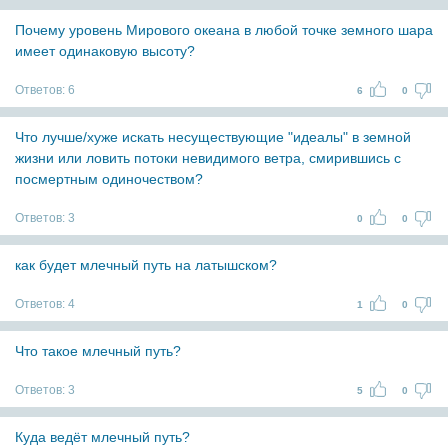
Почему уровень Мирового океана в любой точке земного шара
имеет одинаковую высоту?
Ответов:
6
6
0
Что лучше/хуже искать несуществующие "идеалы" в земной
жизни или ловить потоки невидимого ветра, смирившись с
посмертным одиночеством?
Ответов:
3
0
0
как будет млечный путь на латышском?
Ответов:
4
1
0
Что такое млечный путь?
Ответов:
3
5
0
Куда ведёт млечный путь?