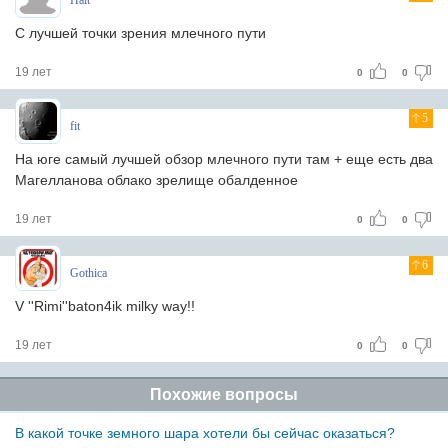
Halt
C лучшей точки зрения млечного пути
19 лет
0
0
5
fit
На юге самый лучшей обзор млечного пути там + еще есть два
Магелланова облако зрелище обалденное
19 лет
0
0
6
Gothica
V ''Rimi''baton4ik milky way!!
19 лет
0
0
Похожие вопросы
В какой точке земного шара хотели бы сейчас оказаться?