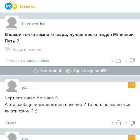
Ответы
Hitler_cant_kill
В какой точке земного шара, лучше всего виден Млечный
Путь ?
Наука и техника
Помещен в нерешенные
0
0
Ответов: 4
Просмотров: 692
6
pilum
Черт его знает. Не знаю :)
А это вообще перманентное явление ? То есть не меняются
ли эти точки ? :)
19 лет
0
0
4