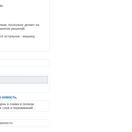
лю.
ным, поскольку делает на
ринятии решений.
сё остальное - машину,
ю новость.
 день в сними в полном
х слов и переживаний...
прооосто.