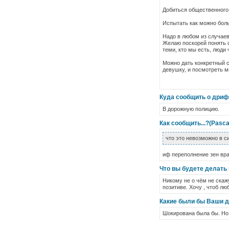
Добиться общественного 
Испытать как можно бол
Надо в любом из случаев
Желаю поскорей понять с
теми, кто мы есть, люди
Можно дать конкретный с
девушку, и посмотреть м
Куда сообщить о дрифт
В дорожную полицию.
Как сообщить...?(Pasca
что это невозможно в с
иф переполнение зен вра
Что вы будете делать 
Никому не о чём не скаж
позитиве. Хочу , чтоб л
Какие были бы Ваши д
Шокирована была бы. Но 