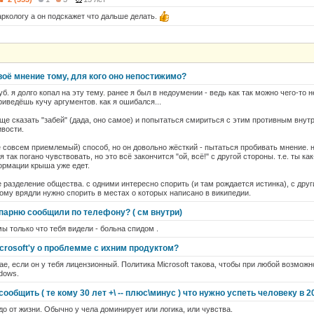
аркологу а он подскажет что дальше делать.
воё мнение тому, для кого оно непостижимо?
уб. я долго копал на эту тему. ранее я был в недоумении - ведь как так можно чего-то 
иведёшь кучу аргументов. как я ошибался...
още сказать "забей" (дада, оно самое) и попытаться смириться с этим противным внут
ивости.
е совсем приемлемый) способ, но он довольно жёсткий - пытаться пробивать мнение. н
 так погано чувствовать, но это всё закончится "ой, всё!" с другой стороны. т.е. ты ка
ормации крыша уже едет.
ое разделение общества. с одними интересно спорить (и там рождается истинка), с дру
ому врядли нужно спорить в местах о которых написано в википедии.
 парню сообщили по телефону? ( см внутри)
 мы только что тебя видели - больна спидом .
crosoft'у о проблемме с ихним продуктом?
ае, если он у тебя лицензионный. Политика Microsoft такова, чтобы при любой возможн
dows.
ообщить ( те кому 30 лет +\ -- плюс\минус ) что нужно успеть человеку в 2
до от жизни. Обычно у чела доминирует или логика, или чувства.