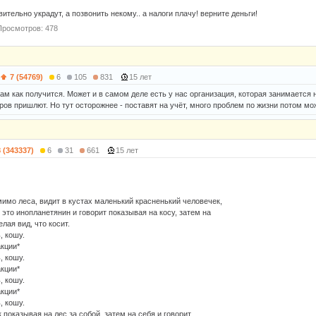
вительно украдут, а позвонить некому.. а налоги плачу! верните деньги!
Просмотров: 478
7 (54769)
6
105
831
15 лет
 там как получится. Может и в самом деле есть у нас организация, которая занимаетс
ров пришлют. Но тут осторожнее - поставят на учёт, много проблем по жизни потом мо
8 (343337)
6
31
661
15 лет
мимо леса, видит в кустах маленький красненький человечек,
 это инопланетянин и говорит показывая на косу, затем на
елая вид, что косит.
, кошу.
акции*
, кошу.
акции*
, кошу.
акции*
, кошу.
 показывая на лес за собой, затем на себя и говорит.