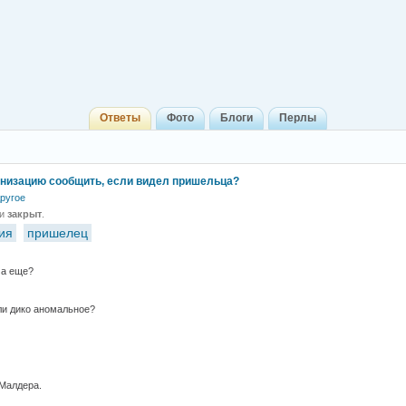
Ответы
Фото
Блоги
Перлы
анизацию сообщить, если видел пришельца?
ругое
 и
закрыт
.
ия
пришелец
 а еще?
ли дико аномальное?
Малдера.