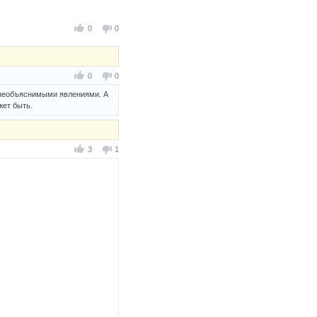
0
0
0
0
я необъяснимыми явлениями. А
жет быть.
3
1