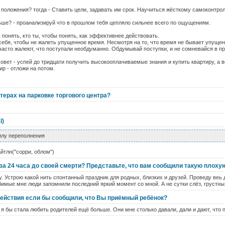
положения? тогда - Ставить цели, задавать им срок. Научиться жёсткому самоконтро
ьше? - проанализируй что в прошлом тебя цепляло сильнее всего по ощущениям.
 понять, кто ты, чтобы понять, как эффективнее действовать.
ебя, чтобы не жалеть упущенное время. Несмотря на то, что время не бывает упущен
 часто жалеют, что поступали необдуманно. Обдумывай поступки, и не сомневайся в п
овет - успей до тридцати получить высокооплачиваемые знания и купить квартиру, а в
ир - отложи на потом.
ерах на парковке торгового центра?
l)
илу переполнения
йтлн("сорри, облом")
за 24 часа до своей смерти? Представьте, что вам сообщили такую плоху
у. Устрою какой нить спонтанный праздник для родных, близких и друзей. Проведу веь
юбимые мне люди запомнили последний яркий момент со мной. А не сутки слёз, грустны
ействия если бы сообщили, что Вы приёмный ребёнок?
я бы стала любить родителей ещё больше. Они мне столько давали, дали и дают, что 