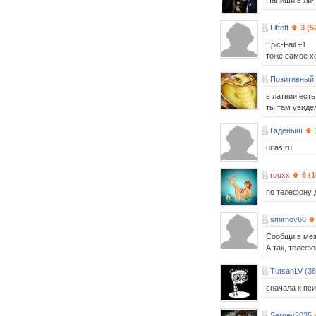
Напиши в личк
Liftoff
3 (5
Epic-Fail +1
тоже самое х
Позитивный
в латвии ест
ты там увидел.
Гадёныш
urlas.ru
rouxx
6 (
по телефону д
smirnov68
Сообщи в меж
А так, телеф
TutsanLV (38
сначала к пси
Sergey2035