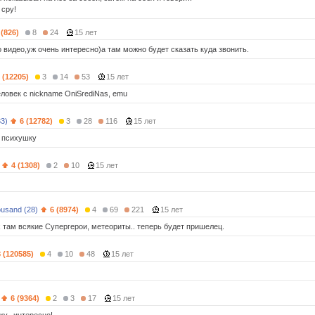
 сру!
 (826)
8
24
15 лет
 видео,уж очень интересно)а там можно будет сказать куда звонить.
 (12205)
3
14
53
15 лет
еловек c nickname OniSrediNas, emu
33)
6 (12782)
3
28
116
15 лет
в психушку
4 (1308)
2
10
15 лет
usand (28)
6 (8974)
4
69
221
15 лет
х там всякие Супергерои, метеориты.. теперь будет пришелец.
8 (120585)
4
10
48
15 лет
6 (9364)
2
3
17
15 лет