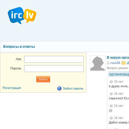
Вопросы и ответы
В какую орг
Ник
ruso28
Д
Вопрос решен
Пароль
организац
15 лет
в дурку ясно,
Регистрация
Забыл пароль
15 лет
серьезно! Ес
15 лет
)))
15 лет
Дайте номер 