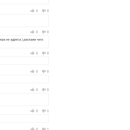
0
0
0
0
ра не адреса ),раскажи чего
0
0
0
0
0
0
0
1
0
1