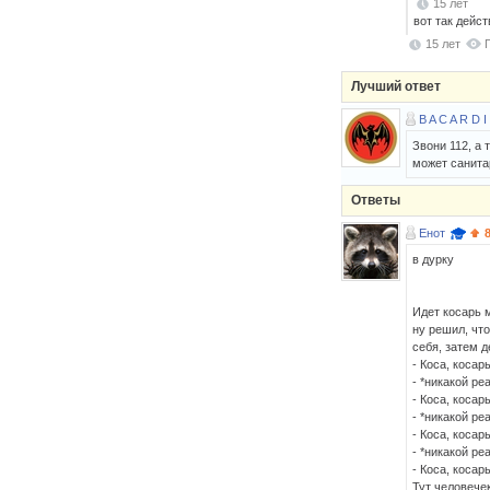
15 лет
вот так дейст
15 лет
Лучший ответ
B A C A R D I
Звони 112, а
может санита
Ответы
Енот
в дурку
Идет косарь 
ну решил, что
себя, затем д
- Коса, косарь
- *никакой ре
- Коса, косарь
- *никакой ре
- Коса, косарь
- *никакой ре
- Коса, косарь
Тут человечек