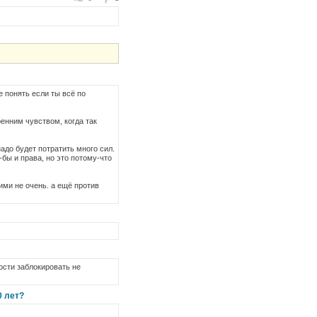
не понять если ты всё по
ренним чувством, когда так
адо будет потратить много сил.
к-бы и права, но это потому-что
гими не очень. а ещё против
ости заблокировать не
0 лет?