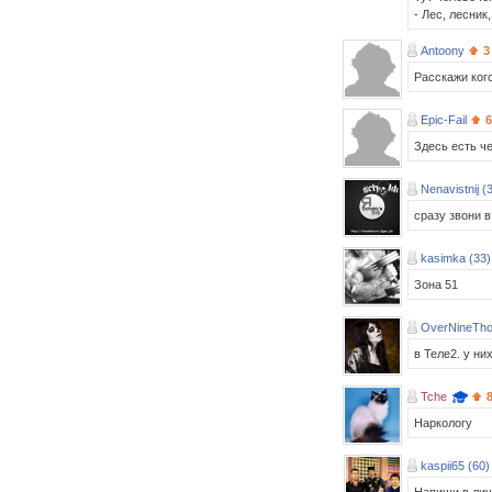
- Лес, лесник,
Antoony
3
Расскажи кого
Epic-Fail
6
Здесь есть ч
Nenavistnij (
сразу звони 
kasimka (33)
Зона 51
OverNineTho
в Теле2. у ни
Tche
Наркологу
kaspii65 (60)