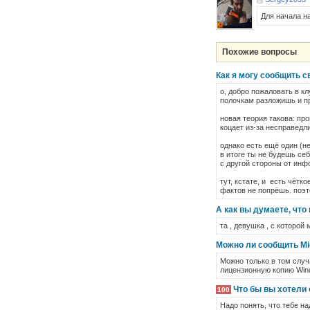
Для начала н
Похожие вопросы
Как я могу сообщить с
о, добро пожаловать в кл
полочкам разложишь и пр
новая теория такова: пр
коцает из-за несправедл
однако есть ещё один (н
в итоге ты не будешь себя
с другой стороны от инф
тут, кстате, и есть чётк
фактов не попрёшь. поэт
А как вы думаете, что
та , девушка , с которой
Можно ли сообщить Mi
Можно только в том случ
лицензионную копию Win
Что бы вы хотели с
100
Надо понять, что тебе на