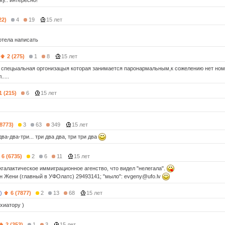
у.. интересно!
22)
4
19
15 лет
отела написать
2 (275)
1
8
15 лет
ь спецыальная оргонизацыя которая занимается паронармальным,к сожелению нет номе
....
1 (215)
6
15 лет
18773)
3
63
349
15 лет
ва-два-три... три два два, три три два
6 (6735)
2
6
11
15 лет
галактическое иммиграционное агенство, что видел "нелегала".
он Жени (главный в УФОлатс) 29493141; "мыло": evgeny@ufo.lv
)
6 (7877)
2
13
68
15 лет
хиатору )
2 (353)
1
3
15 лет