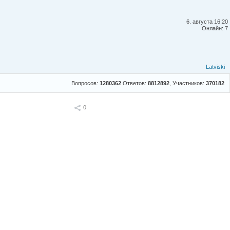
6. августа 16:20
Онлайн: 7
Latviski
Вопросов:
1280362
Ответов:
8812892
, Участников:
370182
Поделиться
0