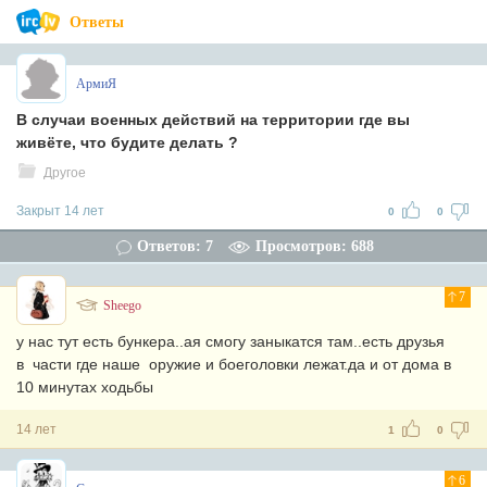
Ответы
АрмиЯ
В случаи военных действий на территории где вы
живёте, что будите делать ?
Другое
Закрыт 14 лет
0
0
Ответов: 7
Просмотров: 688
7
Sheego
у нас тут есть бункера..ая смогу заныкатся там..есть друзья
в части где наше оружие и боеголовки лежат.да и от дома в
10 минутах ходьбы
14 лет
1
0
6