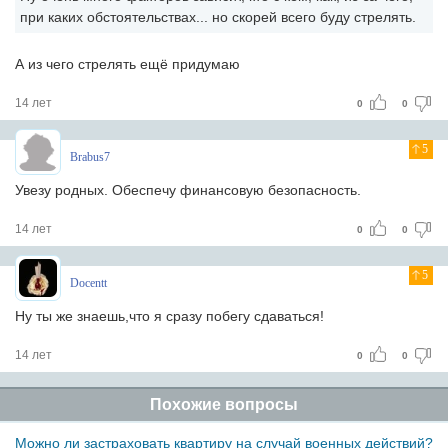
при каких обстоятельствах... но скорей всего буду стрелять.
А из чего стрелять ещё придумаю
14 лет
0
0
5
Brabus7
Увезу родных. Обеспечу финансовую безопасность.
14 лет
0
0
5
Docentt
Ну ты же знаешь,что я сразу побегу сдаваться!
14 лет
0
0
Похожие вопросы
Можно ли застраховать квартиру на случай военных действий?