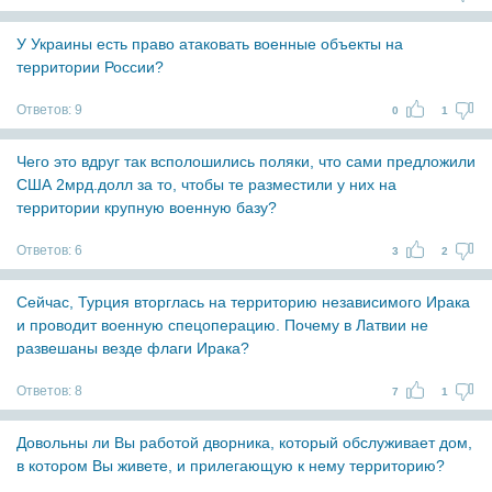
У Украины есть право атаковать военные объекты на
территории России?
Ответов:
9
0
1
Чего это вдруг так всполошились поляки, что сами предложили
США 2мрд.долл за то, чтобы те разместили у них на
территории крупную военную базу?
Ответов:
6
3
2
Сейчас, Турция вторглась на территорию независимого Ирака
и проводит военную спецоперацию. Почему в Латвии не
развешаны везде флаги Ирака?
Ответов:
8
7
1
Довольны ли Вы работой дворника, который обслуживает дом,
в котором Вы живете, и прилегающую к нему территорию?