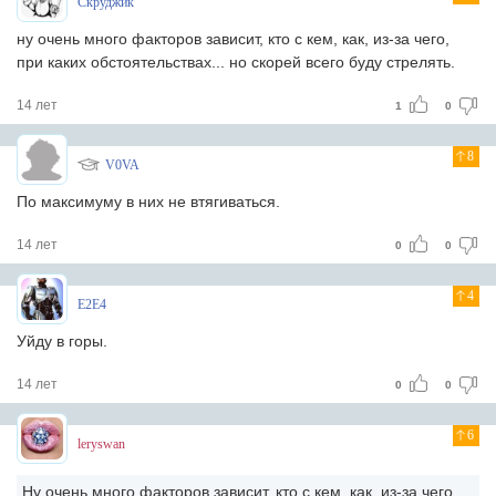
Скруджик
ну очень много факторов зависит, кто с кем, как, из-за чего,
при каких обстоятельствах... но скорей всего буду стрелять.
14 лет
1
0
8
V0VA
По максимуму в них не втягиваться.
14 лет
0
0
4
E2E4
Уйду в горы.
14 лет
0
0
6
leryswan
Ну очень много факторов зависит, кто с кем, как, из-за чего,