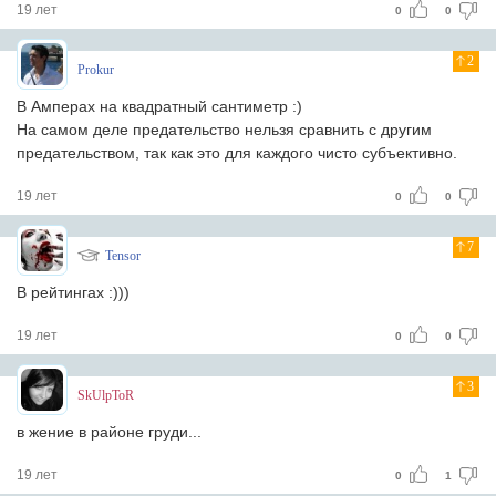
19 лет
0
0
2
Prokur
В Амперах на квадратный сантиметр :)
На самом деле предательство нельзя сравнить с другим
предательством, так как это для каждого чисто субъективно.
19 лет
0
0
7
Tensor
В рейтингах :)))
19 лет
0
0
3
SkUlpToR
в жение в районе груди...
19 лет
0
1