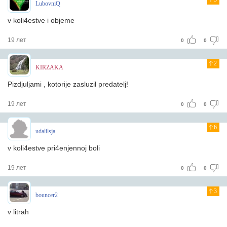
LubovniQ
v koli4estve i objeme
19 лет
0
0
2
KIRZAKA
Pizdjuljami , kotorije zasluzil predatelj!
19 лет
0
0
6
udalilsja
v koli4estve pri4enjennoj boli
19 лет
0
0
3
bouncer2
v litrah