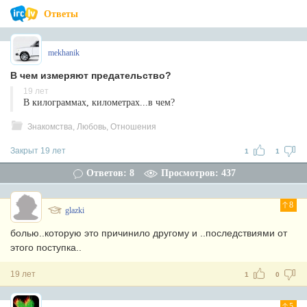
Ответы
mekhanik
В чем измеряют предательство?
19 лет
В килограммах, километрах...в чем?
Знакомства, Любовь, Отношения
Закрыт 19 лет
1
1
Ответов: 8
Просмотров: 437
8
glazki
болью..которую это причинило другому и ..последствиями от
этого поступка..
19 лет
1
0
5