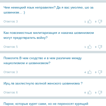
Чем немецкий язык неправилен? Да я вас умоляю, шо за
шовинизм... :)
Ответов:
3
1
0
Как повсеместные милитаризация и накачка шовинизмом
могут предотвратить войну?
Ответов:
5
1
0
Помогите.В чем сходство и в чем различие между
нациолизмом и шовинизмом?
Ответов:
3
4
0
Ирц.лв захлестнуло волной женского шовинизма ?
Ответов:
6
0
0
Парни, которые курят сами, но не переносят курящий