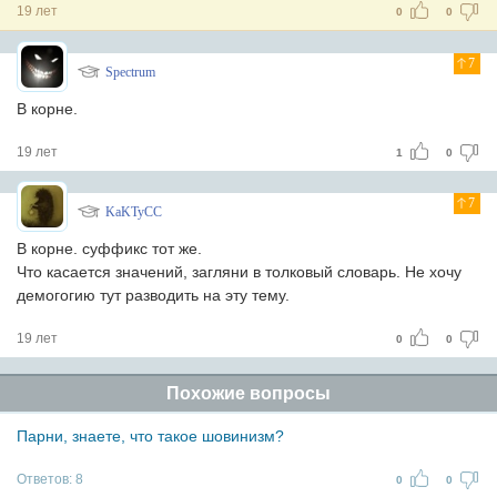
19 лет
0
0
7
Spectrum
В корне.
19 лет
1
0
7
KaKTyCC
В корне. суффикс тот же.
Что касается значений, загляни в толковый словарь. Не хочу
демогогию тут разводить на эту тему.
19 лет
0
0
Похожие вопросы
Парни, знаете, что такое шовинизм?
Ответов:
8
0
0