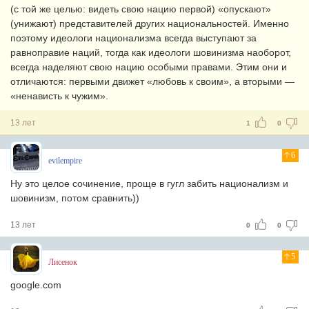
(с той же целью: видеть свою нацию первой) «опускают»
(унижают) представителей других национальностей. Именно
поэтому идеологи национализма всегда выступают за
равноправие наций, тогда как идеологи шовинизма наоборот,
всегда наделяют свою нацию особыми правами. Этим они и
отличаются: первыми движет «любовь к своим», а вторыми —
«ненависть к чужим».
13 лет
1
0
6
evilempire
Ну это целое сочинение, проще в гугл забить национализм и
шовинизм, потом сравнить))
13 лет
0
0
5
Лисенок
google.com