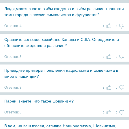
Люди,может знаете,в чём сходство и в чём различие трактовки
темы города в поэзии символистов и футуристов?
Ответов:
4
1
0
Сравните сельское хозяйство Канады и США. Определите и
объясните сходство и различие?
Ответов:
3
0
0
Приведите примеры появления нациолизма и шовенизма в
мире в наши дни?
Ответов:
3
5
0
Парни, знаете, что такое шовинизм?
Ответов:
8
0
0
В чем, на ваш взгляд, отличие Национализма, Шовинизма,