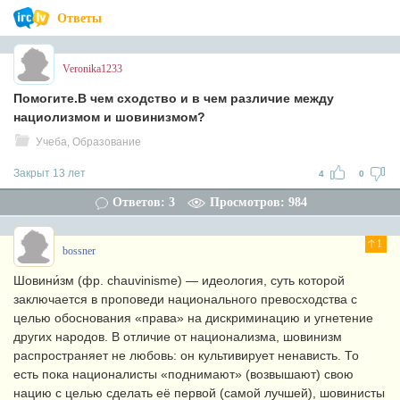
Ответы
Veronika1233
Помогите.В чем сходство и в чем различие между
нациолизмом и шовинизмом?
Учеба, Образование
Закрыт 13 лет
4
0
Ответов: 3
Просмотров: 984
1
bossner
Шовини́зм (фр. chauvinisme) — идеология, суть которой
заключается в проповеди национального превосходства с
целью обоснования «права» на дискриминацию и угнетение
других народов. В отличие от национализма, шовинизм
распространяет не любовь: он культивирует ненависть. То
есть пока националисты «поднимают» (возвышают) свою
нацию с целью сделать её первой (самой лучшей), шовинисты