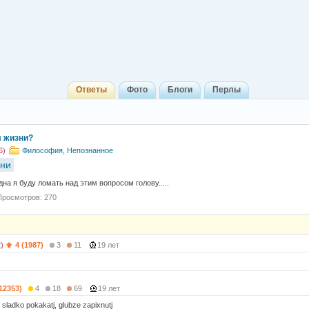
Ответы
Фото
Блоги
Перлы
 жизни?
6)
Философия, Непознанное
зни
на я буду ломать над этим вопросом голову.....
Просмотров: 270
)
4 (1987)
3
11
19 лет
(12353)
4
18
69
19 лет
 sladko pokakatj, glubze zapixnutj