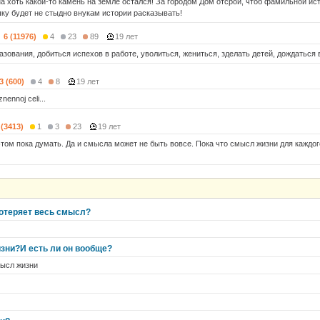
на хоть какой-то камень на земле остался! За городом Дом отсрой, чтоб фамильной ис
ку будет не стыдно внукам истории расказывать!
6 (11976)
4
23
89
19 лет
зования, добиться испехов в работе, уволиться, жениться, зделать детей, дождаться 
3 (600)
4
8
19 лет
znennoj celi...
 (3413)
1
3
23
19 лет
этом пока думать. Да и смысла может не быть вовсе. Пока что смысл жизни для каждог
потеряет весь смысл?
изни?И есть ли он вообще?
мысл жизни