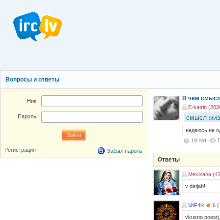
Вопросы и ответы
В чём смысл
Ник
E-katrin (202
смысл жи
Пароль
надеюсь не од
19 лет
Регистрация
Забыл пароль
Ответы
Mexikana (42
v detjah!
VoF4ik
6 
vkusno poestj,