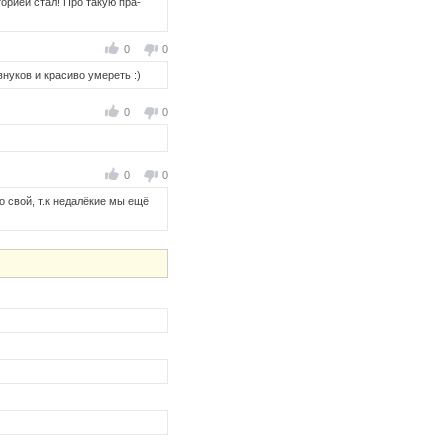
торией стал! Про такую пра-
0
0
внуков и красиво умереть :)
0
0
0
0
о свой, т.к недалёкие мы ещё