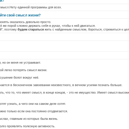
ни?
 смысл.Нету единной программы для всех.
айти свой смысл жизни?
понять оказалось довольно просто.
ё же порой сложно держать себя в руках, чтобы к ней двигаться.
й", поэтому
будем стараться
жить с найденным смыслом, бороться, стремиться к цели
, но он меня не устраивает.
той легко потерять смысл жизни.
 осушение болот вокруг неё.
ается в бесконечном завоевании неизвестного, в вечном усилии познать больше.
ь, что то, что имеет смысл, в конце концов, - это не имущество. Имеет смысл высок
тят узнать, а чего они на самом деле хотят.
ожно только если она постоянно отодвигается.
ыслах, главным из которых была жизнь.
олго проявлять полезную активность.