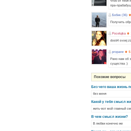
чтоб от тебя 
пра-прабабуш
Бобик (36)
Получить обра
Pocelujka
dosti4 svoej zi
propane
5
Рано нам об 
существа :)
Похожие вопросы
Без чего ваша жизнь 
без меня
Какой у тебя смысл ж
жить-вот мой главный с
В чем смысл жизни?
В любви конечно же