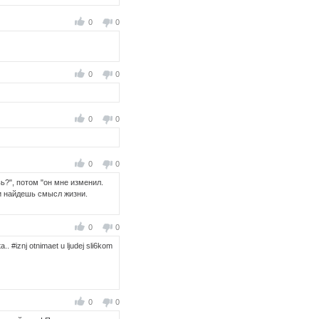
0
0
0
0
0
0
0
0
ь?", потом "он мне изменил.
 и найдешь смысл жизни.
0
0
.. #iznj otnimaet u ljudej sli6kom
0
0