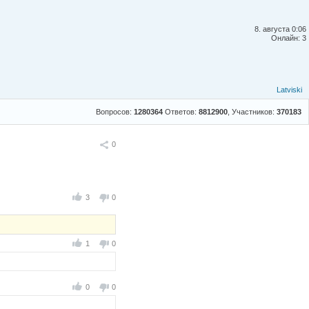
8. августа 0:06
Онлайн: 3
Latviski
Вопросов:
1280364
Ответов:
8812900
, Участников:
370183
Поделиться
0
3
0
1
0
0
0