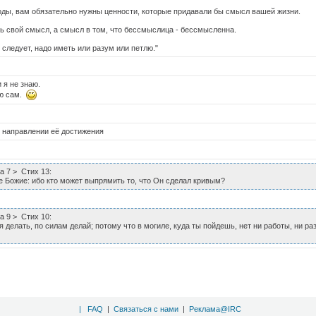
оды, вам обязательно нужны ценности, которые придавали бы смысл вашей жизни.
ь свой смысл, а смысл в том, что бессмыслица - бессмысленна.
к следует, надо иметь или разум или петлю."
 я не знаю.
аю сам.
в направлении её достижения
а 7 > Стих 13:
 Божие: ибо кто может выпрямить то, что Он сделал кривым?
а 9 > Стих 10:
я делать, по силам делай; потому что в могиле, куда ты пойдешь, нет ни работы, ни р
|
FAQ
|
Связаться с нами
|
Реклама@IRC