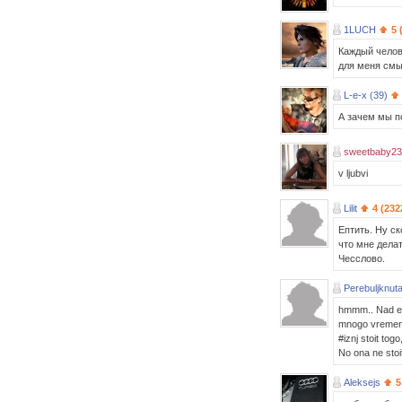
1LUCH
5 
Каждый челов
для меня смыс
L-e-x (39)
А зачем мы п
sweetbaby23
v ljubvi
Lilit
4 (232
Ептить. Ну ск
что мне делат
Чесслово.
Perebuljknuta
hmmm.. Nad eti
mnogo vremeni.
#iznj stoit togo,
No ona ne stoit
Aleksejs
5