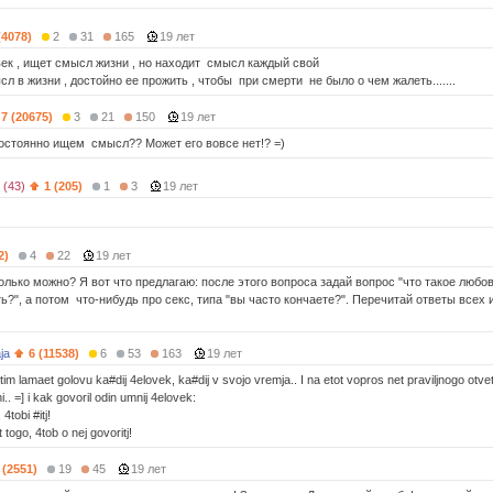
(4078)
2
31
165
19 лет
ек , ищет смысл жизни , но находит смысл каждый свой
л в жизни , достойно ее прожить , чтобы при смерти не было о чем жалеть.......
7 (20675)
3
21
150
19 лет
остоянно ищем смысл?? Может его вовсе нет!? =)
 (43)
1 (205)
1
3
19 лет
2)
4
22
19 лет
олько можно? Я вот что предлагаю: после этого вопроса задай вопрос "что такое любов
ь?", а потом что-нибудь про секс, типа "вы часто кончаете?". Перечитай ответы всех
ja
6 (11538)
6
53
163
19 лет
m lamaet golovu ka#dij 4elovek, ka#dij v svojo vremja.. I na etot vopros net praviljnogo otveta
. =] i kak govoril odin umnij 4elovek:
 4tobi #itj!
 togo, 4tob o nej govoritj!
 (2551)
19
45
19 лет