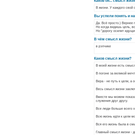
Каков он... смысл жиз
В жизни. У каждого свой
Вы успели понять и н
Да. Всё просто.) Вернее 
Но когда видишь цель, вс
Но "дорогу осилит идущи
В чём смысл жизни?
в рэпчике
Каков смысл жизни?
В моей жизни есть смысл
В погоне за великой меч
Вера - не путь к цели, а
Весь смысл жизни заключ
Вместе мы можем показат
служения друг другу.
Все люди больше всего хо
Всю жизнь идти к цели м
Вся его жизнь была в см
Главный смысл жизни - д