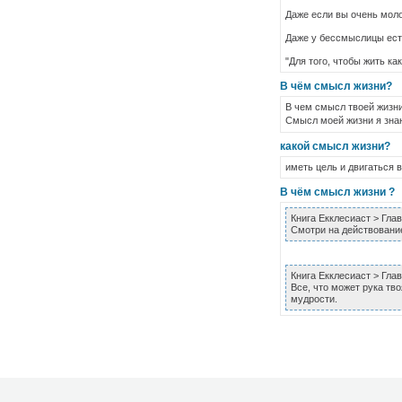
Даже если вы очень мол
Даже у бессмыслицы ест
"Для того, чтобы жить ка
В чём смысл жизни?
В чем смысл твоей жизни
Смысл моей жизни я зн
какой смысл жизни?
иметь цель и двигаться 
В чём смысл жизни ?
Книга Екклесиаст > Глав
Смотри на действование
Книга Екклесиаст > Глав
Все, что может рука тво
мудрости.