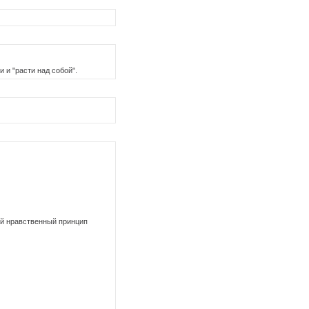
 и "расти над собой".
ий нравственный принцип