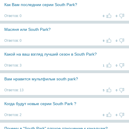
Как Вам последнии серии South Park?
Ответов:
0
0
0
Масяня или South Park?
Ответов:
0
9
0
Какой на ваш взгляд лучший сезон в South Park?
Ответов:
3
1
0
Вам нравится мультфильм south park?
Ответов:
13
5
0
Когда будут новые серии South Park ?
Ответов:
2
0
0
Почему в "South Park" плохое отношение к канадцам?