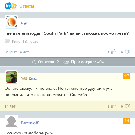
Ответы
fog^
Где все епизоды "South Park" на англ можна посмотреть?
Кино, ТВ, Театр
Закрыт 14 лет
4
0
Ответов: 2
Просмотров: 404
7
Relax_
От....не скажу, т.к. не знаю. Но ты мне про другой мульт
напомнил, что его надо скачать. Спасибо.
14 лет
1
0
4
Bachinsky82
«ссылка на модерации»