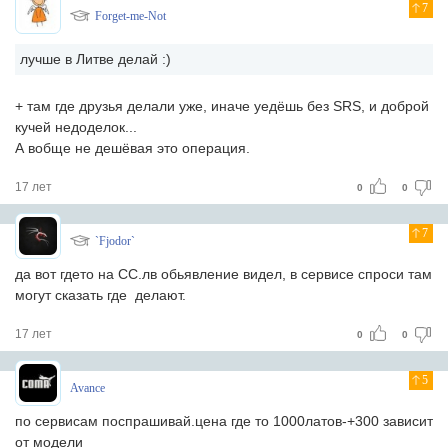
7
Forget-me-Not
лучше в Литве делай :)
+ там где друзья делали уже, иначе уедёшь без SRS, и доброй
кучей недоделок...
А вобще не дешёвая это операция.
17 лет
0
0
7
`Fjodor`
да вот гдето на СС.лв обьявление видел, в сервисе спроси там
могут сказать где делают.
17 лет
0
0
5
Avance
по сервисам поспрашивай.цена где то 1000латов-+300 зависит
от модели