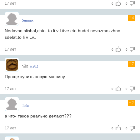
17 лет
0
0
4
Surmax
Nedavno slishal,chto..to li v Litve eto budet nevozmozzhno
sdelat,to li v Lv..
17 лет
0
0
7
w202
Проще купить новую машину
17 лет
0
0
7
Tofu
а что- такое реально делают???
17 лет
0
0