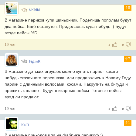
8
blblblbl
В магазине париков купи шиньончик. Поделишь пополам будут
два пейса. Ещё останутся. Приделаешь куда-нибудь :) Будут
везде пейсы %D
19 лет
1
0
7
FighteR
В магазине детских игрушек можно купить парик - какого-
нибудь сказочного персонажа, или продавались к Новому Году
парики с длинными волосами, косами. Накрутить на бигуди и
пришить к шляпе - будут шикарные пейсы. Готовые пейсы
вряд ли продают.
19 лет
1
0
1
KaiD
В магазине приколов или на фабрике парикоф :)