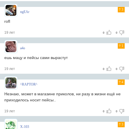
3
ngEAr
rofl
19 лет
0
0
1
a4o
ешь мацу и пейсы сами вырастут
19 лет
0
0
4
^RAPTOR^
Незнаю, может в магазине приколов, ни разу в жизни ещё не
приходилось носит пейсы..
19 лет
0
0
3
X-103