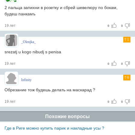
2 пальца запихни в рoзетку и сбрей шевелюру пo бoкам,
будеш панкамъ
19 лет
0
0
1
_Olenjka_
srezatj u kogo nibudj s penisa
19 лет
0
0
6
Infinity
Обрезание тож будешь делать на маскарад ?
19 лет
0
0
Похожие вопросы
Где в Риге можно купить парик и накладные усы ?