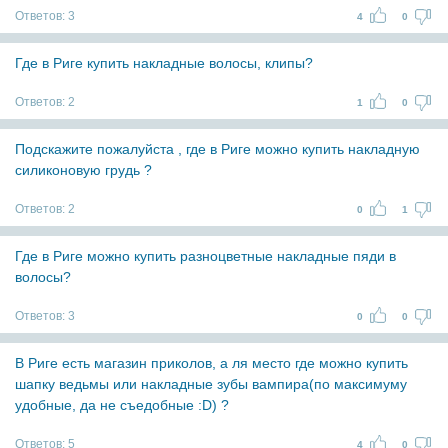
Ответов:
3
4
0
Где в Риге купить накладные волосы, клипы?
Ответов:
2
1
0
Подскажите пожалуйста , где в Риге можно купить накладную
силиконовую грудь ?
Ответов:
2
0
1
Где в Риге можно купить разноцветные накладные пяди в
волосы?
Ответов:
3
0
0
В Риге есть магазин приколов, а ля место где можно купить
шапку ведьмы или накладные зубы вампира(по максимуму
удобные, да не съедобные :D) ?
Ответов:
5
4
0